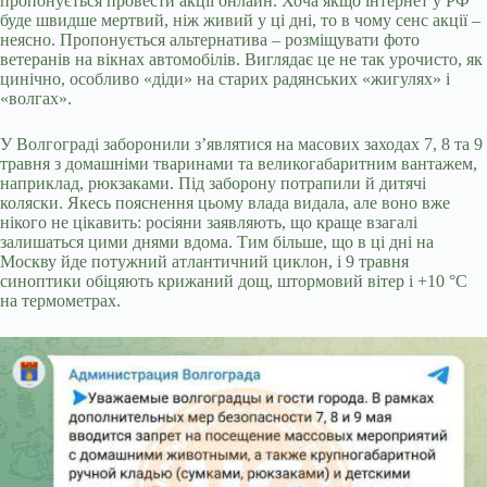
пропонується провести акції онлайн. Хоча якщо інтернет у РФ
буде швидше мертвий, ніж живий у ці дні, то в чому сенс акції –
неясно. Пропонується альтернатива – розміщувати фото
ветеранів на вікнах автомобілів. Виглядає це не так урочисто, як
цинічно, особливо «діди» на старих радянських «жигулях» і
«волгах».
У Волгограді заборонили з’являтися на масових заходах 7, 8 та 9
травня з домашніми тваринами та великогабаритним вантажем,
наприклад, рюкзаками. Під заборону потрапили й дитячі
коляски. Якесь пояснення цьому влада видала, але воно вже
нікого не цікавить: росіяни заявляють, що краще взагалі
залишаться цими днями вдома. Тим більше, що в ці дні на
Москву йде потужний атлантичний циклон, і 9 травня
синоптики обіцяють крижаний дощ, штормовий вітер і +10 °C
на термометрах.