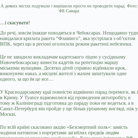
А деяких містах подумали і вирішили просто не проводити парад. Фото:
ФБ Самара
…і скасувати!
До речі, зовсім інакше поводяться в Чебоксарах. Нещодавно туди
навідалася крилата ракета “Фламінго”, яка зустрілася з об’єктом
ВПК, через що в регіоні оголосили режим ракетної небезпеки.
Це не завадило викладачам кадетського ліцею у сусідньому
Новочебоксарську вивести кадетів на репетицію маршу
міськими вулицями. Десятки дітей справно відбивали крок,
виконуючи наказ, а місцеві жителі з жахом запитували одне
одного, за що їм це все…
У Краснодарському краї повністю відмінено парад перемоги, як і
в Криму. У Туапсе відмовилися від проведення автопробігу, в
тому ж Калінінграді підготовка до параду поки не ведеться, а в
Санкт-Петербурзі він пройде у ще більш урізаному вигляді, ніж у
Москві.
По всій країні скасовано акцію «Безсмертний полк»: замість
ходіння натовпом з портретами загиблих предків людям