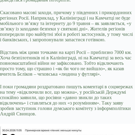
Скасовано масові заходи, причому у південних і прикордонних
регіонах Росії. Наприклад, у Калінінграді і на Камчатці не буде
мобільного зв’язку та інтернету до 9 травня – як заявляється, «у
зв’язку із заходами безпеки у святкові дні». Жителів регіонів
попередили про майбутні збої в роботі застосунків, у тому числі
і банківських, і запропонували запастися готівкою.
Відстань між цими точками на карті Росії – приблизно 7000 км.
Хоча безпілотників ні в Калінінграді, ні на Камчатці за весь час
повномасштабної війни не зафіксовано. Тобто відключають
просто тому, що страшно і «як би чого не вийшло», як казав
вчитель Бєліков – чеховська «людина у футлярі».
І поки громадяни роздратовано пишуть коментарі в соцмережах
на тему «відключили все, що можна», у російській Держдумі
спокійно заявили, що росіяни «давно звикли до таких
відключень» і ставляться до них «з розумінням». Таку заяву
зробив заступник голови думського комітету з інформполітики
Андрій Свинцов.