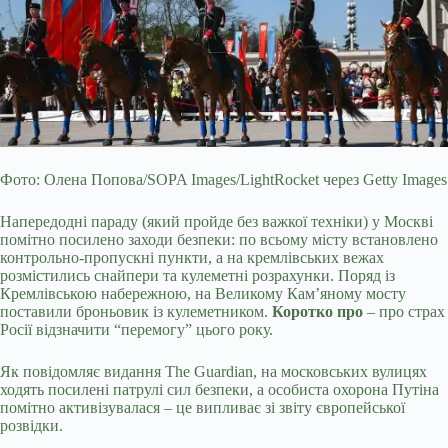
Фото: Олена Попова/SOPA Images/LightRocket через Getty Images
Напередодні параду (який пройде без важкої техніки) у Москві
помітно посилено заходи безпеки: по всьому місту встановлено
контрольно-пропускні пункти, а на кремлівських вежах
розмістились снайпери та кулеметні розрахунки. Поряд із
Кремлівською набережною, на Великому Кам’яному мосту
поставили броньовик із кулеметником.
Коротко про
–
про страх
Росії відзначити “перемогу” цього року.
Як повідомляє видання The Guardian, на московських вулицях
ходять посилені патрулі сил безпеки, а особиста охорона Путіна
помітно активізувалася – це випливає зі звіту європейської
розвідки.