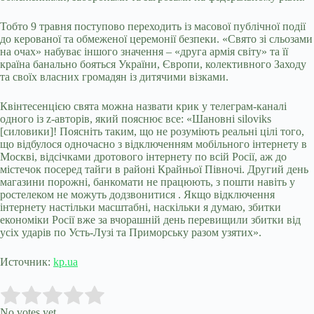
Тобто 9 травня поступово переходить із масової публічної події
до керованої та обмеженої церемонії безпеки. «Свято зі сльозами
на очах» набуває іншого значення – «друга армія світу» та її
країна банально бояться України, Європи, колективного Заходу
та своїх власних громадян із дитячими візками.
Квінтесенцією свята можна назвати крик у телеграм-каналі
одного із z-авторів, який пояснює все: «Шановні siloviks
[силовики]! Поясніть таким, що не розуміють реальні цілі того,
що відбулося одночасно з відключенням мобільного інтернету в
Москві, відсічками дротового інтернету по всій Росії, аж до
містечок посеред тайги в районі Крайньої Півночі. Другий день
магазини порожні, банкомати не працюють, з пошти навіть у
ростелеком не можуть додзвонитися . Якщо відключення
інтернету настільки масштабні, наскільки я думаю, збитки
економіки Росії вже за вчорашній день перевищили збитки від
усіх ударів по Усть-Лузі та Приморську разом узятих».
Источник:
kp.ua
Submit Rating
Rate this item:
No votes yet.