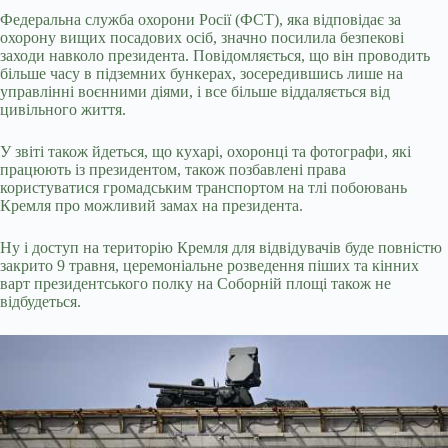
Федеральна служба охорони Росії (ФСТ), яка відповідає за
охорону вищих посадових осіб, значно посилила безпекові
заходи навколо президента. Повідомляється, що він проводить
більше часу в підземних бункерах, зосередившись лише на
управлінні воєнними діями, і все більше віддаляється від
цивільного життя.
У звіті також йдеться, що кухарі, охоронці та фотографи, які
працюють із президентом, також позбавлені права
користуватися громадським транспортом на тлі побоювань
Кремля про можливий замах на президента.
Ну і доступ на територію Кремля для відвідувачів буде повністю
закрито 9 травня, церемоніальне розведення піших та кінних
варт президентського полку на Соборній площі також не
відбудеться.