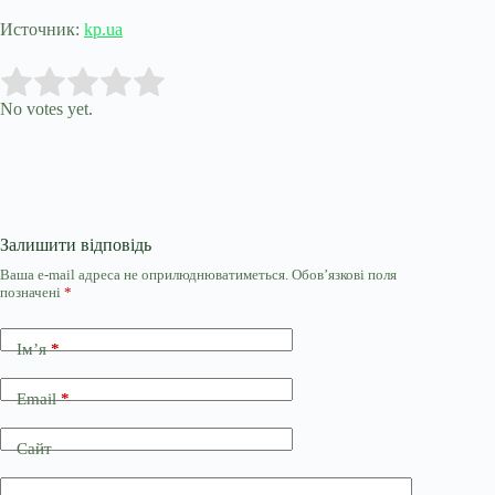
Источник:
kp.ua
Submit Rating
Rate this item:
No votes yet.
Залишити відповідь
Ваша e-mail адреса не оприлюднюватиметься.
Обов’язкові поля
позначені
*
Ім’я
*
Email
*
Сайт