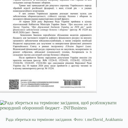
Рада збереться на термінове засідання. Фото: t.me/David_Arakhamia