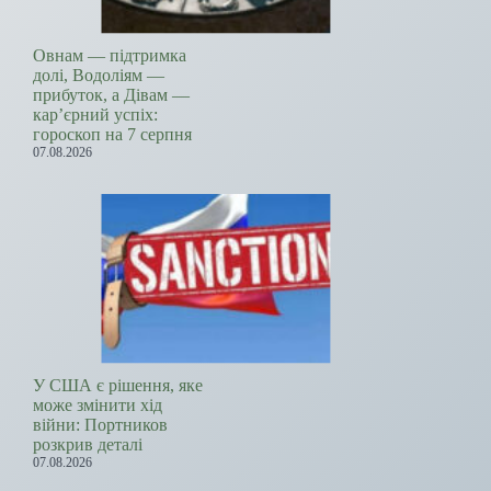
Овнам — підтримка
долі, Водоліям —
прибуток, а Дівам —
кар’єрний успіх:
гороскоп на 7 серпня
07.08.2026
У США є рішення, яке
може змінити хід
війни: Портников
розкрив деталі
07.08.2026