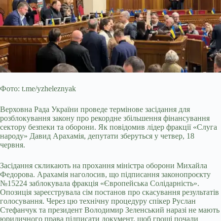
Фото: t.me/yzheleznyak
Верховна Рада України проведе термінове засідання для
розблокування закону про рекордне збільшення фінансування
сектору безпеки та оборони. Як повідомив лідер фракції «Слуга
народу» Давид Арахамія, депутати зберуться у четвер, 18
червня.
Засідання скликають на прохання міністра оборони Михайла
Федорова. Арахамія наголосив, що підписання законопроєкту
№15224 заблокувала фракція «Європейська
Солідарність».
Опозиція зареєструвала сім постанов про скасування результатів
голосування. Через цю технічну процедуру спікер Руслан
Стефанчук та президент Володимир Зеленський наразі не мають
юридичного права підписати документ, щоб гроші почали