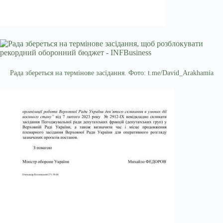
Рада збереться на термінове засідання. Фото: t.me/David_Arakhamia