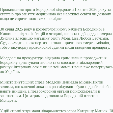
Провадження проти Бородкіної відкрили 21 квітня 2026 року за
статтею про заняття медициною без належної освіти чи дозволу,
якщо це спричинило тяжкі наслідки.
30 січня 2025 року в косметологічному кабінеті Бородкіної в
Кишиневі під час ін’єкцій в ягодиці, шию та підборіддя померла
35-річна власницю магазину одягу Mona Lisa Любов Бабуцька.
Судово-медична експертиза назвала причиною смерті емболію,
тобто закупорку кровоносної судини після введення препарату.
Молдовська прокуратура відкрила кримінальне провадження.
Бородкіну арештували заочно та оголосили в міжнародний
розшук Інтерполу, оскільки на той момент вона вже повернулась
до України.
Міністр внутрішніх справ Молдови Даніелла Місаіл-Нікітін
заявила, що ключові докази в розслідуванні були підроблені або
навіть знищені, а правоохоронні органи поінформовали із
запізненням. Ця затримка дозволила Бородкіній втекти з
Молдови.
У цій справі затримали лікаря-анестезіолога Катерину Манюк. Їй