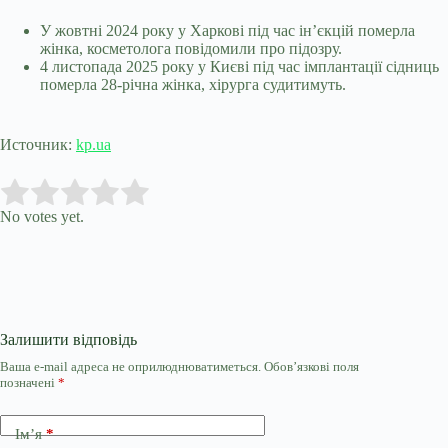
У жовтні 2024 року у Харкові під час ін’єкцій померла
жінка, косметолога повідомили про підозру.
4 листопада 2025 року у Києві під час імплантації сідниць
померла 28-річна жінка, хірурга судитимуть.
Источник:
kp.ua
Submit Rating
Rate this item:
No votes yet.
Залишити відповідь
Ваша e-mail адреса не оприлюднюватиметься.
Обов’язкові поля
позначені
*
Ім’я
*