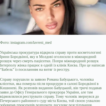
Фото: instagram.com/lavreni_med
Українська прокуратура відкрила справу проти косметологині
Ірини Бородкіної, яку в Молдові оголосили в міжнародний
розшук через смерть пацієнтки. Попри міжнародний розшук
Інтерполу жінка працює в одній із клінік Києва. Про це написав
“Бабель” із посиланням на витяг із реєстру.
Справу порушили за заявою Романа Бабуцького, чоловіка
клієнтки, яка померла після процедури в
салоні Бородкіної в
Кишиневі. Як розповів виданню Бабуцький, він тричі подавав
заяви до Офісу Генерального прокурора України, але там
відмовлялися реєструвати справу. Тому чоловік звернувся до
Печерського районного суду міста Києва, той своєю ухвалою
зобовязав прокурорів розпочати досудове розслідування.