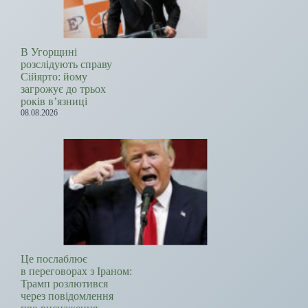
В Угорщині
розслідують справу
Сійярто: йому
загрожує до трьох
років в’язниці
08.08.2026
Це послаблює
в переговорах з Іраном:
Трамп розлютився
через повідомлення