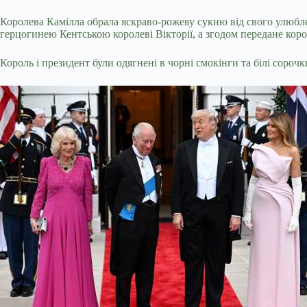
Королева Камілла обрала яскраво-рожеву сукню від свого улюб
герцогинею Кентською королеві Вікторії, а згодом передане коро
Король і президент були одягнені в чорні смокінги та білі сороч