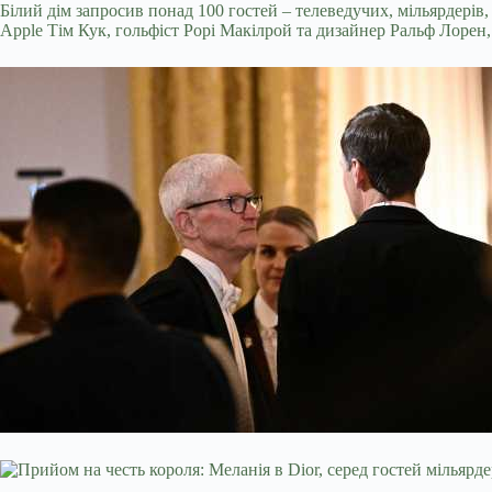
Білий дім запросив понад 100 гостей – телеведучих, мільярдері
Apple Тім Кук, гольфіст Рорі Макілрой та дизайнер Ральф Лорен