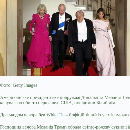
Фото: Getty Images
Американське президентське подружжя Дональд та Меланія Трамп
керувала особисто перша леді США, повідомив Білий дім.
Дрес-кодом вечора був White Tie – йофіційніший із усіх існуючих
Господиня вечора Меланія Трамп обрала світло-рожеву сукню від 