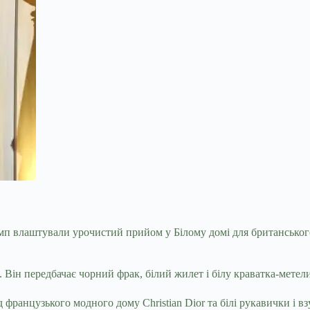
 влаштували урочистий прийом у Білому домі для британського 
. Він передбачає чорний фрак, білий жилет і білу краватка-метел
французького модного дому Christian Dior та білі рукавички і вз