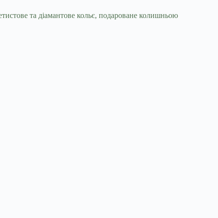
тистове та діамантове кольє, подароване колишньою