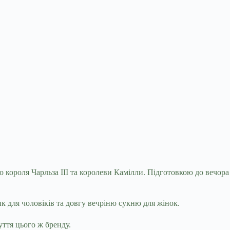
короля Чарльза III та королеви Камілли. Підготовкою до вечора
ик для чоловіків та
довгу вечріню сукню для жінок.
уття цього ж бренду.