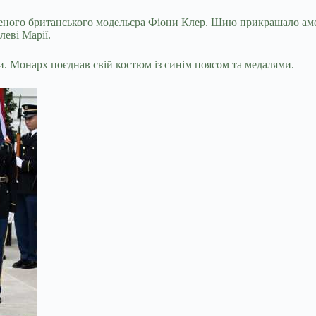
леного британського модельєра Фіони Клер. Шию прикрашало аме
леві Марії.
ки. Монарх поєднав свій костюм із синім поясом та медалями.