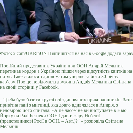
Фото: x.com/UKRinUN Підпишіться на нас в Google додати зараз
Постійний представник України при ООН Андрій Мельник
перетинав кордон з Україною пішки через відсутність квитків на
потяг. Таке сталося з дипломатом уперше за його 30-річну
карʼєру. Про це повідомила дружина Андрія Мельника Світлана
на своїй сторінці у Facebook.
– Треба було бачити круглі очі здивованих прикордонників. Зате
привітна пані з митниці, яка
довго вдивлялася в Андрія, з
недовірою його спитала: «А це часом не ви виступаєте в Нью-
Йорку на Раді Безпеки ООН і даєте жару Небензі
(представникові Росії в ООН. – Авт.)?” – розповіла Світлана
Мельник.