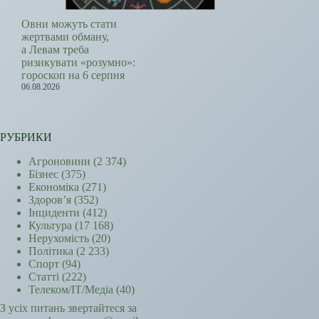
Овни можуть стати
жертвами обману,
а Левам треба
ризикувати «розумно»:
гороскоп на 6 серпня
06.08.2026
РУБРИКИ
Агроновини
(2 374)
Бізнес
(375)
Економіка
(271)
Здоров’я
(352)
Інциденти
(412)
Культура
(17 168)
Нерухомість
(20)
Політика
(2 233)
Спорт
(94)
Статті
(222)
Телеком/ІТ/Медіа
(40)
З усіх питань звертайтеся за