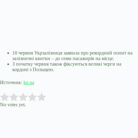
10 червня Укрзалізниця заявила про рекордний попит на
залізничні квитки – до семи пасажирів на місце.
З початку червня також фіксуються великі черги на
кордоні з Польщею.
Источник:
kp.ua
Submit Rating
Rate this item:
No votes yet.