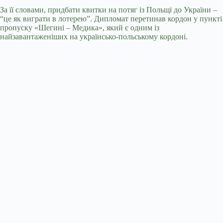
За її словами, придбати квитки на потяг із Польщі до України –
“це як виграти в лотерею”. Дипломат перетинав кордон у пункті
пропуску «Шегині – Медика», який є одним із
найзавантаженіших на українсько-польському кордоні.