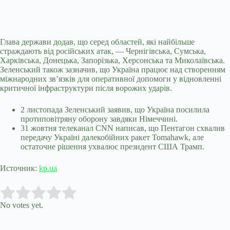
Глава держави додав, що серед областей, які найбільше
страждають від російських атак, — Чернігівська, Сумська,
Харківська, Донецька, Запорізька, Херсонська та Миколаївська.
Зеленський також зазначив, що Україна працює над створенням
міжнародних зв’язків для оперативної допомоги у відновленні
критичної інфраструктури після ворожих ударів.
2 листопада Зеленський заявив, що Україна посилила
протиповітряну оборону завдяки Німеччині.
31 жовтня телеканал CNN написав, що Пентагон схвалив
передачу Україні далекобійних ракет Tomahawk, але
остаточне рішення ухвалює президент США Трамп.
Источник:
kp.ua
Submit Rating
Rate this item:
No votes yet.