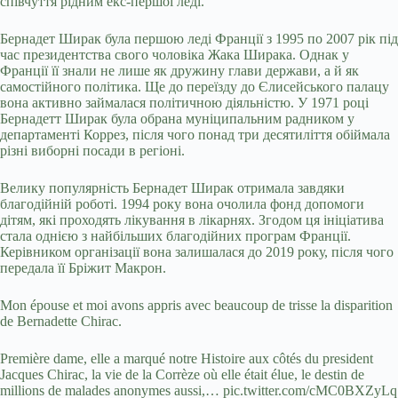
співчуття рідним екс-першої леді.
Бернадет Ширак була першою леді Франції з 1995 по 2007 рік під
час президентства свого чоловіка Жака Ширака. Однак у
Франції її знали не лише як дружину глави держави, а й як
самостійного політика. Ще до переїзду до Єлисейського палацу
вона активно займалася політичною діяльністю. У 1971 році
Бернадетт Ширак була обрана муніципальним радником у
департаменті Коррез, після чого понад три десятиліття обіймала
різні виборні посади в регіоні.
Велику популярність Бернадет Ширак отримала завдяки
благодійній роботі. 1994 року вона очолила фонд допомоги
дітям, які проходять лікування в лікарнях. Згодом ця ініціатива
стала однією з найбільших благодійних програм Франції.
Керівником організації вона залишалася до 2019 року, після чого
передала її Бріжит Макрон.
Mon épouse et moi avons appris avec beaucoup de trisse la disparition
de Bernadette Chirac.
Première dame, elle a marqué notre Histoire aux côtés du president
Jacques Chirac, la vie de la Corrèze où elle était élue, le destin de
millions de malades anonymes aussi,… pic.twitter.com/cMC0BXZyLq