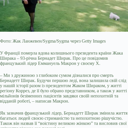
Фото: Жак Ланжевен/Sygma/Sygma через Getty Images
У Франції померла вдова колишнього президента країни Жака
Ширака – 93-річна Бернадет Ширак. Про це повідомив
французький лідер Еммануель Макрон у своєму Х.
– Ми з дружиною з глибоким сумом дізналися про смерть
Бернадетт Ширак. Будучи першою леді, вона залишила свій слід
у нашій історії разом із президентом Жаком Шираком, у житті
регіону Коррез, де її було обрано представником, а також у житті
мільйонів безіменних пацієнтів завдяки своїй непохитній та
відданій роботі, – написав Макрон.
Як зазначив французький лідер, Бернадетт Ширак змінила життя
багатьох людей своєю стриманістю та непохитною рішучістю.
Також він назвав її “воістину великою жінкою” та висловив свої