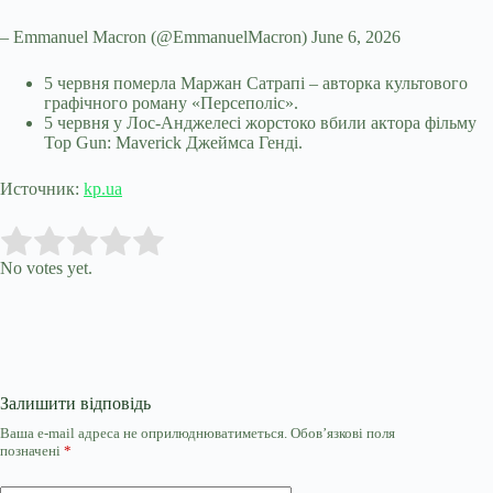
– Emmanuel Macron (@EmmanuelMacron) June 6, 2026
5 червня померла Маржан Сатрапі – авторка культового
графічного роману «Персеполіс».
5 червня у Лос-Анджелесі жорстоко вбили актора фільму
Top Gun: Maverick Джеймса Генді.
Источник:
kp.ua
Submit Rating
Rate this item:
No votes yet.
Залишити відповідь
Ваша e-mail адреса не оприлюднюватиметься.
Обов’язкові поля
позначені
*