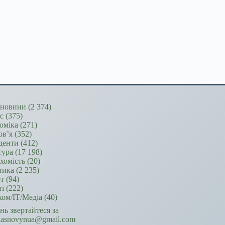
новини
(2 374)
ес
(375)
оміка
(271)
ов’я
(352)
денти
(412)
тура
(17 198)
хомість
(20)
тика
(2 235)
т
(94)
ті
(222)
ком/ІТ/Медіа
(40)
ань звертайтеся за
hasnovynua@gmail.com