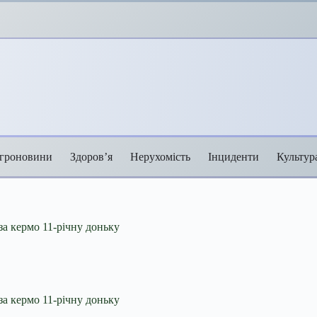
гроновини
Здоров’я
Нерухомість
Інциденти
Культур
за кермо 11-річну доньку
за кермо 11-річну доньку