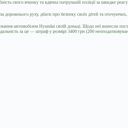
ість свого вчинку та вдячна патрульній поліції за швидке реаг
ла дорожнього руху, дбати про безпеку своїх дітей та оточуючих,
ування автомобілем Hyundai своїй доньці. Щодо неї винесли пост
дальність за це — штраф у розмірі 3400 грн (200 неоподатковува