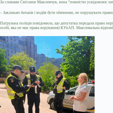
За словами Світлани Максимчук, вона “повністю усвідомлює хибн
– Закликаю батьків і водіїв бути обачними, не порушувати прави
Патрульна поліція повідомила, що депутатка передала право кер
особі, яка не має права керування) КУпАП. Максимальна відпові