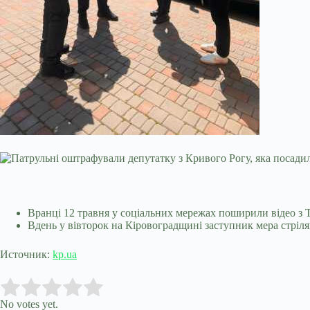
Вранці 12 травня у соціальних мережах поширили відео з T
Вдень у вівторок на Кіровоградщині заступник мера стріляв 
Источник:
kp.ua
Submit Rating
Rate this item:
No votes yet.