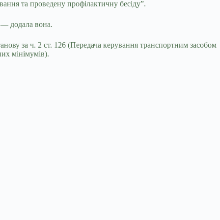
ування та проведену профілактичну бесіду”.
 — додала вона.
анову за ч. 2 ст. 126 (Передача керування транспортним засобом
них мінімумів).