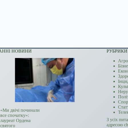
АННІ НОВИНИ
РУБРИКИ
Агро
Бізн
Екон
Здор
Інци
Куль
Неру
Полі
Спор
Стат
«Ми двічі починали
Теле
все спочатку»:
З усіх пит
лауреат Ордена
адресою c
святого