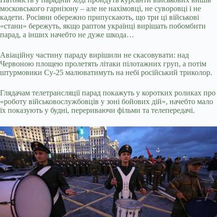
московського гарнізону – але не нахімовці, не суворовці і не
кадети. Росіяни обережно припускають, що три ці військові
«стани» бережуть, якщо раптом українці вирішать побомбити
парад, а інших начебто не дуже шкода…
Авіаційну частину параду вирішили не скасовувати: над
Червоною площею пролетять літаки пілотажних груп, а потім
штурмовики Су-25 малюватимуть на небі російський триколор.
Глядачам телетрансляції парад покажуть у коротких роликах про
«роботу військовослужбовців у зоні бойових дій», начебто мало
їх показують у будні, перериваючи фільми та телепередачі.