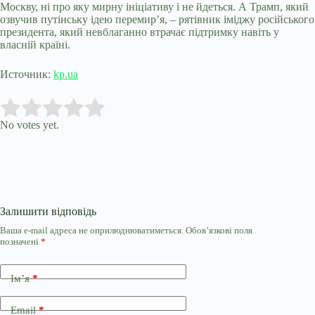
Москву, ні про яку мирну ініціативу і не йдеться. А Трамп, який
озвучив путінську ідею перемир’я, – рятівник іміджу російського
президента, який невблаганно втрачає підтримку навіть у
власній країні.
Источник:
kp.ua
Submit Rating
Rate this item:
No votes yet.
Залишити відповідь
Ваша e-mail адреса не оприлюднюватиметься.
Обов’язкові поля
позначені
*
Ім’я
*
Email
*