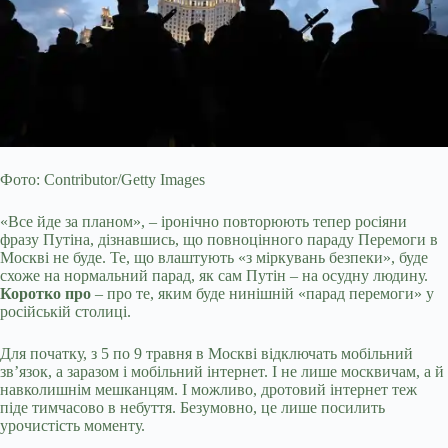
Фото: Contributor/Getty Images
«Все йде за планом», – іронічно повторюють тепер росіяни
фразу Путіна, дізнавшись, що повноцінного параду Перемоги в
Москві не буде. Те, що влаштують «з міркувань безпеки», буде
схоже на нормальний парад, як сам Путін – на осудну людину.
Коротко про
– про те, яким буде нинішній «парад перемоги» у
російській столиці.
Для початку, з 5 по 9 травня в Москві відключать мобільний
зв’язок, а заразом і
мобільний інтернет. І не лише москвичам, а й
навколишнім мешканцям. І можливо, дротовий інтернет теж
піде тимчасово в небуття. Безумовно, це лише посилить
урочистість моменту.