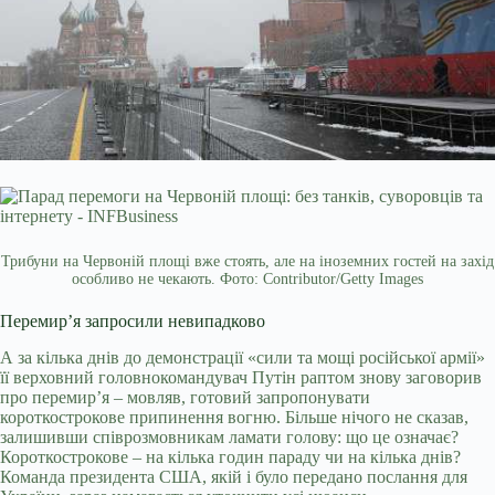
Трибуни на Червоній площі вже стоять, але на іноземних гостей на захід
особливо не чекають. Фото: Contributor/Getty Images
Перемир’я запросили невипадково
А за кілька днів до демонстрації «сили та мощі російської армії»
її верховний головнокомандувач Путін раптом знову заговорив
про перемир’я – мовляв, готовий запропонувати
короткострокове припинення вогню. Більше нічого не сказав,
залишивши співрозмовникам ламати голову: що це означає?
Короткострокове – на кілька годин параду чи на кілька днів?
Команда президента США, якій і було передано послання для