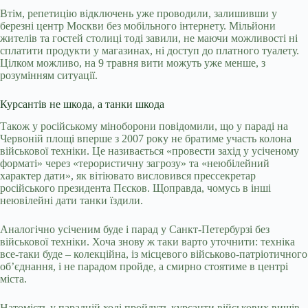
Втім, репетицію відключень уже проводили, залишивши у
березні центр Москви без мобільного інтернету. Мільйони
жителів та гостей столиці тоді завили, не маючи можливості ні
сплатити продукти у магазинах, ні доступ до платного туалету.
Цілком можливо, на 9 травня вити можуть уже менше, з
розумінням ситуації.
Курсантів не шкода, а танки шкода
Також у російському міноборони повідомили, що у параді на
Червоній площі вперше з 2007 року не братиме участь колона
військової техніки. Це називається «провести захід у усіченому
форматі» через «терористичну загрозу» та «неюбілейний
характер дати», як вітіювато висловився прессекретар
російського президента Пєсков. Щоправда, чомусь в інші
неювілейні дати танки їздили.
Аналогічно усіченим буде і парад у Санкт-Петербурзі без
військової техніки. Хоча знову ж таки варто уточнити: техніка
все-таки буде – колекційна, із місцевого військово-патріотичного
об’єднання, і не парадом пройде, а смирно стоятиме в центрі
міста.
Натомість у парадній ході пройдуть курсанти військових вишів