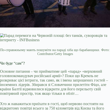
По-справжньому мають пошуміти на параді хіба що барабанщики. Фото:
Contributor/Getty Images
Чи буде “сам”?
Основне питання – чи прийматиме цей «парад» «верховний
головнокомандувач російської армії»? Поки що Кремль не
розкриває цієї інтриги, так само, як і імена запрошених гостей –
іноземних лідерів. Збирався зі Словаччини прилетіти Фіцо, але
країни Балтії відмовилися відкрити для його перельоту свій
повітряний простір, тож якщо тільки в обліт…
Хто ж наважиться приїхати в гості, щоб нервово постояти на
відкритому повітрі всього за 750 кілометрів від Києва та його