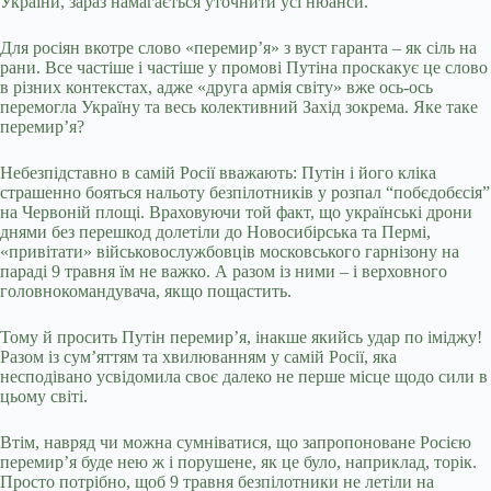
України, зараз намагається уточнити усі нюанси.
Для росіян вкотре слово «перемир’я» з вуст гаранта – як сіль на
рани. Все частіше і частіше у промові Путіна проскакує це слово
в різних контекстах, адже «друга армія світу» вже ось-ось
перемогла Україну та весь колективний Захід зокрема. Яке таке
перемир’я?
Небезпідставно в самій Росії вважають: Путін і його кліка
страшенно бояться нальоту безпілотників у розпал “побєдобєсія”
на Червоній площі. Враховуючи той факт, що українські дрони
днями без перешкод долетіли до Новосибірська та Пермі,
«привітати» військовослужбовців московського гарнізону на
параді 9 травня їм не важко. А разом із ними – і верховного
головнокомандувача, якщо пощастить.
Тому й просить Путін перемир’я, інакше якийсь удар по іміджу!
Разом із сум’яттям та хвилюванням у самій Росії, яка
несподівано усвідомила своє далеко не перше місце щодо сили в
цьому світі.
Втім, навряд чи можна сумніватися, що запропоноване Росією
перемир’я буде нею ж і порушене, як це було, наприклад, торік.
Просто потрібно, щоб 9 травня безпілотники не летіли на