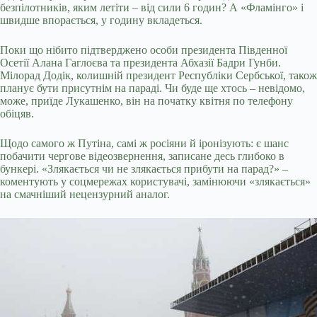
безпілотників, яким летіти – від сили 6 годин? А «Фламінго» і
швидше впорається, у годину вкладеться.
Поки що нібито підтверджено особи президента Південної
Осетії Алана Гаглоєва та президента Абхазії Бадри Гунби.
Мілорад Додік, колишній президент Республіки Сербської, також
планує бути присутнім на параді. Чи буде ще хтось – невідомо,
може, приїде Лукашенко, він на початку квітня по телефону
обіцяв.
Щодо самого ж Путіна, самі ж росіяни й іронізують: є шанс
побачити чергове відеозвернення, записане десь глибоко в
бункері. «Злякається чи не злякається прибути на парад?» –
коментують у соцмережах користувачі, замінюючи «злякається»
на смачніший нецензурний аналог.