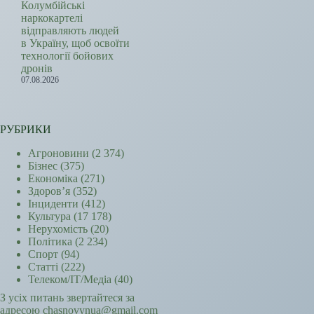
Колумбійські
наркокартелі
відправляють людей
в Україну, щоб освоїти
технології бойових
дронів
07.08.2026
РУБРИКИ
Агроновини
(2 374)
Бізнес
(375)
Економіка
(271)
Здоров’я
(352)
Інциденти
(412)
Культура
(17 178)
Нерухомість
(20)
Політика
(2 234)
Спорт
(94)
Статті
(222)
Телеком/ІТ/Медіа
(40)
З усіх питань звертайтеся за
адресою chasnovynua@gmail.com