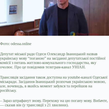
Фото: odessa.online
Депутат міської ради Одеси Олександр Іваницький назвав
українську мову “поганою” на засіданні депутатської постійної
комісії з питань житлово-комунального господарства, яку
очолює. Про це повідомив телеграм-канал УНІАН.
Трансляція засідання також доступна на youtube-каналі Одеської
міськради. Засідання Іваницький розпочав українською мовою,
але, вочевидь, в якийсь момент забувся та перейшов на
російську.
– Зараз штрафанут знову. Перехожу на цю погану мову. Вибачте,
— сказав він (у трансляції з 21 хвилини).