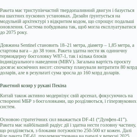
Ракета має триступінчастий твердопаливний двигун і базується
на шахтних пускових установках. Дизайн ґрунтується на
модульній архітектурі з відкритим кодом, що спрощує подальші
оновлення. Система побудована так, щоб могла експлуатуватися
до 2075 року.
Довжина Sentinel становить 18–21 метра, діаметр – 1,85 метра, а
стартова вага – до 38 тонн. Ракета здатна нести як одиничну
термоядерну боєголовку W87-1, так і кілька блоків
індивідуального наведення (MIRV). Загальна вартість проєкту
досягає космічних висот: спочатку планували витратити 80 млрд
доларів, але в результаті сума зросла до 160 млрд доларів.
Ракетний козир у рукаві Пекіна
Китай також активно модернізує свій арсенал, фокусуючись на
створенні МБР з боєголовками, що розділяються, і гіперзвукових
систем.
Основою стратегічних сил вважається DF-41 (“Дунфен-41”).
Ракета має найбільший радіус дії і здатна нести головну частину,
що розділяється, з блоками потужністю 250-500 кт кожен. Далі
йде ракета DF-61, продемонстрована на параді у вересні 2025