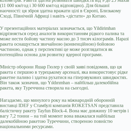
кілометрів. Ракета здатна розвивати швидкість від 9 до 25 Махів
(11 000 км/год і 30 600 км/год відповідно). Для більшої
наочності: ця зброя здатна вражати цілі в Європі, Близькому
Сході, Північній Африці і навіть «дістати» до Китаю.
У презентаційних матеріалах зазначається, що Yildirimhan
відрізняється серед аналогів використанням рідкого палива та
може нести бойову частину масою до 3 тисяч кілограмів. Наразі
ракета оснащується звичайною (конвенційною) бойовою
частиною, однак у перспективі це може розглядатися як
потенційна основа для розвитку ядерної програми.
Міністр оборони Яшар Гюлер у своїй заяві повідомив, що ця
ракета є першою в турецькому арсеналі, яка використовує рідке
ракетне паливо і здатна рухатися на гіперзвукових швидкостях.
Він також зазначив, що Yıldırımhan – найбільш далекобійна
ракета, яку Туреччина створила на сьогодні.
Нагадаємо, що минулого року на міжнародній оборонній
виставці IDEF у Стамбулі компанія ROKETSAN представила
балістичну ракету Tayfun Block-4. Вона має довжину 10 метрів і
вагу 7,2 тонни – на той момент вона вважалася найбільш
далекобійною ракетою Туреччини, створеною повністю
національними ресурсами.