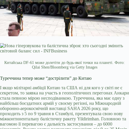
Китайська DF-61 може долетіти до будь-якої точки на планеті. Фото:
Qilai Shen/Bloomberg via Getty Images
Туреччина тепер може “дострілити” до Китаю
І якщо мілітарні амбіції Китаю та США ні для кого у світі не є
секретом, то заявка на участь в геополітичних перегонах Анкари
стала певною мірою несподіванкою. Туреччина, яка має одну з
найбільш боєздатних армій у своєму регіоні, на Міжнародній
оборонно-аерокосмічній виставці SAHA 2026 року, що
проходить з 5 по 9 травня в Стамбулі, презентувала свою нову
міжконтинентальну балістичну ракету Yildirimhan. Головною та
вагомою її перевагою є дальність застосування – до 6000