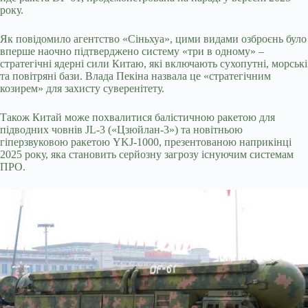
року.
Як повідомило агентство «Сіньхуа», цими видами озброєнь було
вперше наочно підтверджено систему «три в одному» –
стратегічні ядерні сили Китаю, які включають сухопутні, морські
та повітряні бази. Влада Пекіна назвала це «стратегічним
козирем» для захисту суверенітету.
Також Китай може похвалитися балістичною ракетою для
підводних човнів JL-3 («Цзюйлан-3») та новітньою
гіперзвуковою ракетою YKJ-1000, презентованою наприкінці
2025 року, яка становить серйозну загрозу існуючим системам
ПРО.