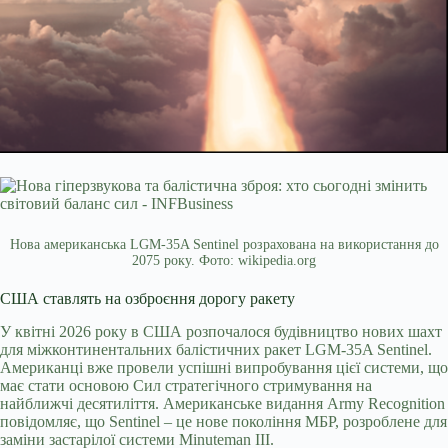
Нова американська LGM-35A Sentinel розрахована на використання до
2075 року. Фото: wikipedia.org
США ставлять на озброєння дорогу ракету
У квітні 2026 року в США розпочалося будівництво нових шахт
для міжконтинентальних балістичних ракет LGM-35A Sentinel.
Американці вже провели успішні випробування цієї системи, що
має стати основою Сил стратегічного стримування на
найближчі десятиліття. Американське видання Army Recognition
повідомляє, що Sentinel – це нове покоління МБР, розроблене для
заміни застарілої системи Minuteman III.