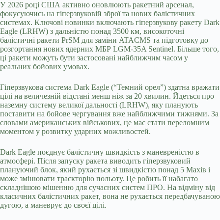
У 2026 році США активно оновлюють ракетний арсенал,
фокусуючись на гіперзвуковій зброї та нових балістичних
системах. Ключові новинки включають гіперзвукову ракету Dark
Eagle (LRHW) з дальністю понад 3500 км, високоточні
балістичні ракети PrSM для заміни ATACMS та підготовку до
розгортання нових ядерних МБР LGM-35A Sentinel. Більше того,
ці ракети можуть бути застосовані найближчим часом у
реальних бойових умовах.
Гіперзвукова система Dark Eagle (“Темний орел”) здатна вражати
цілі на величезній відстані менш ніж за 20 хвилин. Йдеться про
наземну систему великої дальності (LRHW), яку планують
поставити на бойове чергування вже найближчими тижнями. За
словами американських військових, це має стати переломним
моментом у розвитку ударних можливостей.
Dark Eagle поєднує балістичну швидкість з маневреністю в
атмосфері. Після запуску ракета виводить гіперзвуковий
плануючий блок, який рухається зі швидкістю понад 5 Махів і
може змінювати траєкторію польоту. Це робить її набагато
складнішою мішенню для сучасних систем ПРО. На відміну від
класичних балістичних ракет, вона не рухається передбачуваною
дугою, а маневрує до своєї цілі.