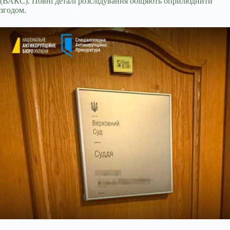
(ВАКС). Повні деталі розслідування обіцяють оприлюднити
згодом.