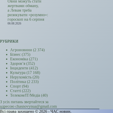
Овни можуть стати
жертвами обману,
а Левам треба
ризикувати «розумно»:
гороскоп на 6 серпня
06.08.2026
РУБРИКИ
Агроновини
(2 374)
Бізнес
(375)
Економіка
(271)
Здоров’я
(352)
Інциденти
(412)
Культура
(17 168)
Нерухомість
(20)
Політика
(2 233)
Спорт
(94)
Статті
(222)
Телеком/ІТ/Медіа
(40)
З усіх питань звертайтеся за
адресою chasnovynua@gmail.com
Всі права захищено © 2026 - ЧАС новин.