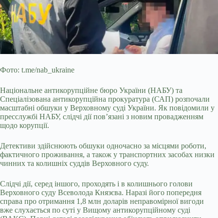
Фото: t.me/nab_ukraine
Національне антикорупційне бюро України (НАБУ) та
Спеціалізована антикорупційна прокуратура (САП) розпочали
масштабні обшуки у Верховному суді України. Як повідомили у
пресслужбі НАБУ, слідчі дії пов’язані з новим провадженням
щодо корупції.
Детективи здійснюють обшуки одночасно за місцями роботи,
фактичного проживання, а також у транспортних засобах низки
чинних та колишніх суддів Верховного суду.
Слідчі дії, серед іншого,
проходять і в колишнього голови
Верховного суду Всеволода Князєва. Наразі його попередня
справа про отримання 1,8 млн доларів неправомірної вигоди
вже слухається по суті у Вищому антикорупційному суді