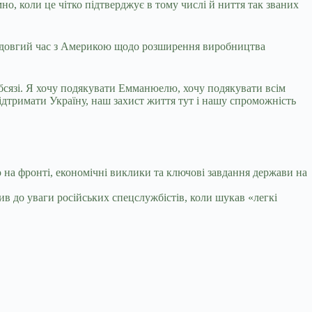
но, коли це чітко підтверджує в тому числі й ниття так званих
су довгий час з Америкою щодо розширення виробництва
бсязі. Я хочу подякувати Емманюелю, хочу подякувати всім
дтримати Україну, наш захист життя тут і нашу спроможність
 на фронті, економічні виклики та ключові завдання держави на
ив до уваги російських спецслужбістів, коли шукав «легкі