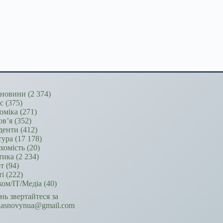
новини
(2 374)
ес
(375)
оміка
(271)
ов’я
(352)
денти
(412)
тура
(17 178)
хомість
(20)
тика
(2 234)
т
(94)
ті
(222)
ком/ІТ/Медіа
(40)
ань звертайтеся за
hasnovynua@gmail.com