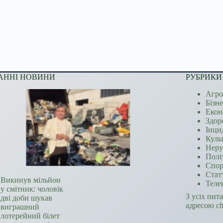
АННІ НОВИНИ
РУБРИКИ
Агро
Бізн
Екон
Здор
Інци
Куль
Неру
Полі
Спор
Стат
Викинув мільйон
Теле
у смітник: чоловік
З усіх пит
дві доби шукав
адресою c
виграшний
лотерейний білет