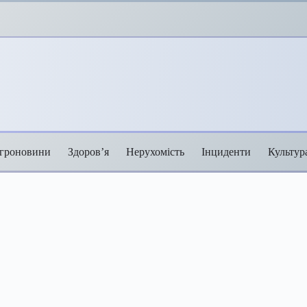
гроновини
Здоров’я
Нерухомість
Інциденти
Культур