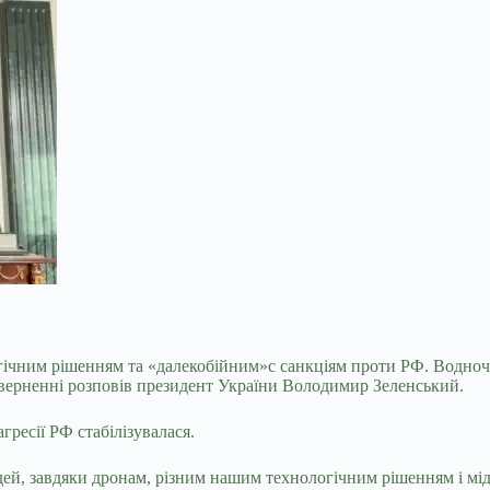
логічним рішенням та «далекобійним»с санкціям проти РФ. Водно
зверненні розповів президент України Володимир Зеленський.
гресії РФ стабілізувалася.
дей, завдяки дронам, різним нашим технологічним рішенням і м