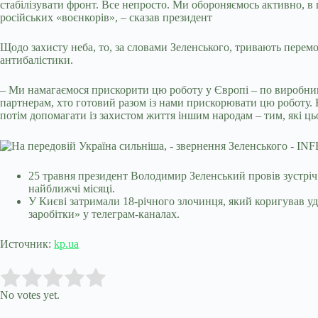
стабілізувати фронт. Все непросто. Ми обороняємось активно, в ц
російських «воєнкорів», – сказав президент
Щодо захисту неба, то, за словами Зеленського, тривають пере
антибалістики.
– Ми намагаємося прискорити цю роботу у Європі – по виробниц
партнерам, хто готовий разом із нами прискорювати цю роботу. 
потім допомагати із захистом життя іншим народам – тим, які ць
25 травня президент Володимир Зеленський провів зустріч 
найближчі місяці.
У Києві затримали 18-річного злочинця, який коригував уд
заробітки» у телеграм-каналах.
Источник:
kp.ua
Submit Rating
Rate this item:
No votes yet.