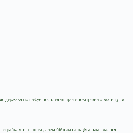
час держава потребує посилення протиповітряного захисту та
ідлстрайкам та нашим далекобійним санкціям нам вдалося