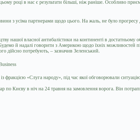
ьому році в нас є результати більші, ніж раніше. Особливо приєм
мовини з усіма партнерами щодо цього. На жаль, не було прогре
тву нашої власної антибалістики на континенті в достатньому о
Будемо й надалі говорити з Америкою щодо їхніх можливостей пі
ого дійсно потребують, – зазначив Зеленський.
із фракцією «Слуга народу», під час якої обговорювали ситуацію
ар по Києву в ніч на 24 травня на замовлення ворога. Він потрап