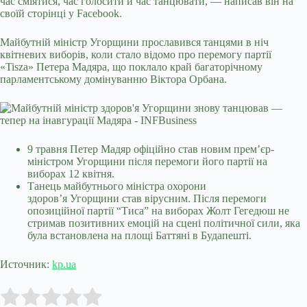
час сміятися, час голосити й час танцювати, — написав він на
своїй сторінці у Facebook.
Майбутній міністр Угорщини прославився танцями в ніч
квітневих виборів, коли стало відомо про перемогу партії
«Tisza» Петера Мадяра, що поклало край багаторічному
парламентському домінуванню Віктора Орбана.
9 травня Петер Мадяр офіційно став новим прем’єр-
міністром Угорщини після перемоги його партії на
виборах 12 квітня.
Танець майбутнього міністра охорони
здоровʼя Угорщини став вірусним. Після перемоги
опозиційної партії “Тиса” на виборах Жолт Гегедюш не
стримав позитивних емоцій на сцені політичної сили, яка
була встановлена на площі Баттяні в
Будапешті.
Источник:
kp.ua
Submit Rating
Rate this item: