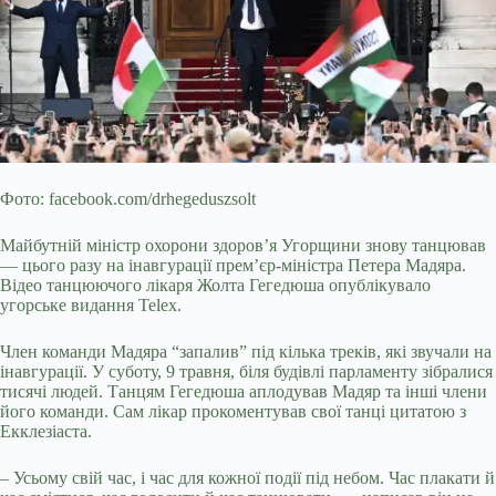
Фото: facebook.com/drhegeduszsolt
Майбутній міністр охорони здоров’я Угорщини знову танцював
— цього разу на інавгурації прем’єр-міністра Петера Мадяра.
Відео танцюючого лікаря Жолта Гегедюша опублікувало
угорське видання Telex.
Член команди Мадяра “запалив” під кілька треків, які звучали на
інавгурації. У суботу, 9 травня, біля будівлі парламенту зібралися
тисячі людей. Танцям Гегедюша аплодував Мадяр та інші члени
його команди. Сам лікар прокоментував свої танці цитатою з
Екклезіаста.
– Усьому свій час, і час для кожної події під небом. Час плакати й