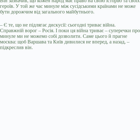
Він зазначив, що кожен народ має право на свою історію та своїх
героїв. У той же час минуле між сусідськими країнами не може
бути дорожчим від загального майбутнього.
– Є те, що не підлягає дискусії: сьогодні триває війна.
Справжній ворог – Росія. І поки ця війна триває – суперечки про
минуле ми не можемо собі дозволити. Саме цього й прагне
москва: щоб Варшава та Київ дивилися не вперед, а назад, –
підкреслив він.