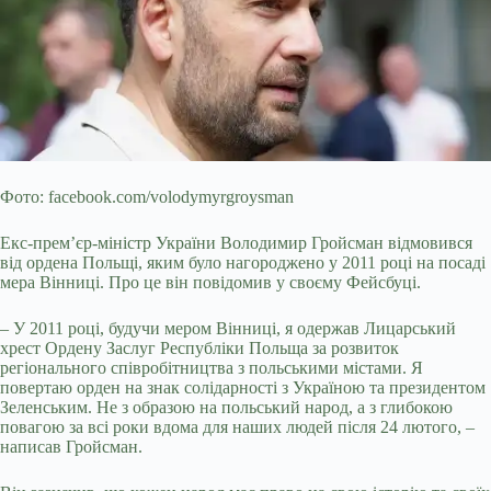
Фото: facebook.com/volodymyrgroysman
Екс-прем’єр-міністр України Володимир Гройсман відмовився
від ордена Польщі, яким було нагороджено у 2011 році на посаді
мера Вінниці. Про це він повідомив у своєму Фейсбуці.
– У 2011 році, будучи мером Вінниці, я одержав Лицарський
хрест Ордену Заслуг Республіки Польща за розвиток
регіонального співробітництва з польськими містами. Я
повертаю орден на знак солідарності з Україною та президентом
Зеленським. Не з образою на польський народ, а з глибокою
повагою за всі роки вдома для наших людей після 24 лютого, –
написав Гройсман.