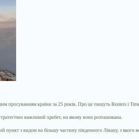
им просуванням країни за 25 років. Про це пишуть Reuters і Times 
 стратегічно важливий хребет, на якому вона розташована.
й пункт з видом на більшу частину південного Лівану, з якого в