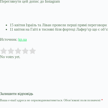
Переглянути цей допис до Instagram
15 квітня Ізраїль та Ліван провели перші прямі переговор
11 квітня на Гаїті в тисняві біля фортеці Лафер’єр що є 
Источник:
kp.ua
Submit Rating
Rate this item:
No votes yet.
Залишити відповідь
Ваша e-mail адреса не оприлюднюватиметься.
Обов’язкові поля позначені
*