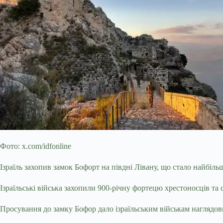
Фото: x.com/idfonline
Ізраїль захопив замок Бофорт на півдні Лівану, що стало найбільш
Ізраїльські війська захопили 900-річну фортецю хрестоносців та
Просування до замку Бофор дало ізраїльським військам наглядови