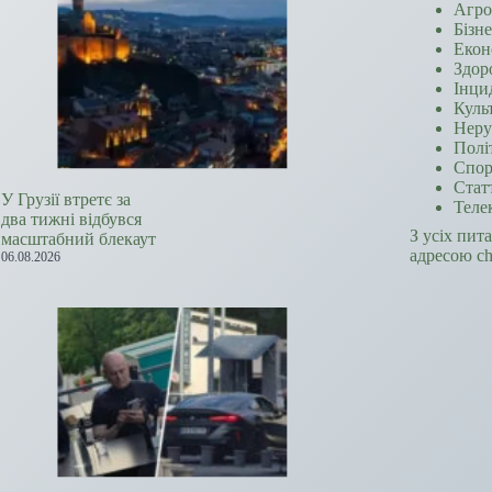
Агро
Бізн
Екон
Здор
Інци
Куль
Неру
Полі
Спор
Стат
У Грузії втретє за
Теле
два тижні відбувся
З усіх пит
масштабний блекаут
адресою c
06.08.2026