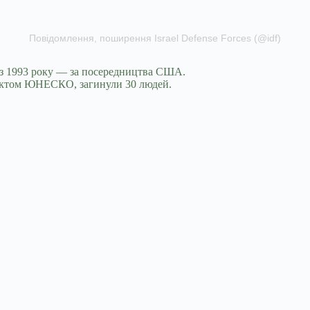
Повідомлення, поширення Israel Defense Forces (@idf)
и з 1993 року — за посередництва США.
об’єктом ЮНЕСКО, загинули 30 людей.