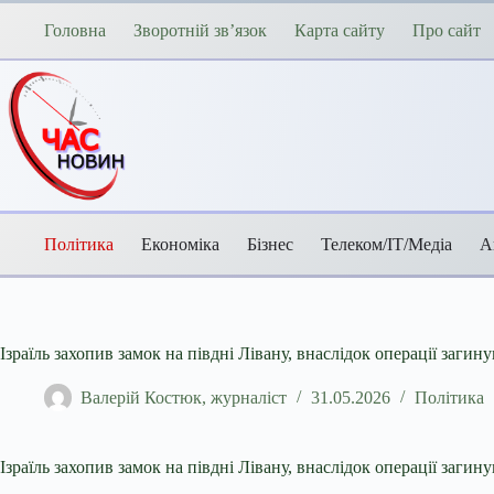
Перейти
до
Головна
Зворотній зв’язок
Карта сайту
Про сайт
вмісту
Політика
Економіка
Бізнес
Телеком/ІТ/Медіа
А
Ізраїль захопив замок на півдні Лівану, внаслідок операції загин
Валерій Костюк, журналіст
31.05.2026
Політика
Ізраїль захопив замок на півдні Лівану, внаслідок операції загин