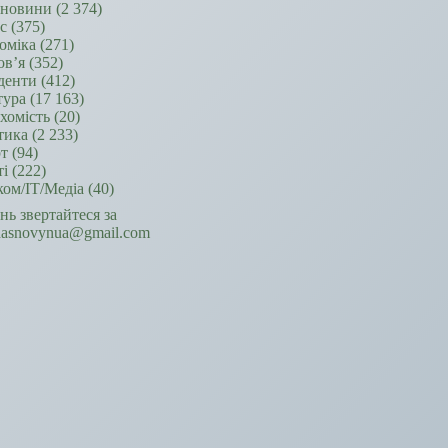
новини
(2 374)
ес
(375)
оміка
(271)
ов’я
(352)
денти
(412)
тура
(17 163)
хомість
(20)
тика
(2 233)
т
(94)
ті
(222)
ком/ІТ/Медіа
(40)
ань звертайтеся за
hasnovynua@gmail.com