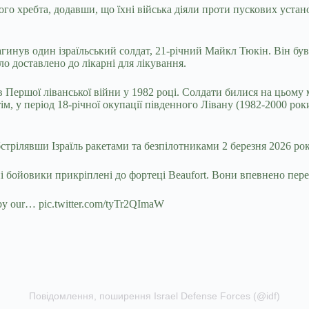
го хребта, додавши, що їхні війська діяли проти пускових устано
гинув один ізраїльський солдат, 21-річний Майкл Тюкін. Він був 
о доставлено до лікарні для лікування.
в Першої ліванської війни у ​​1982 році. Солдати билися на цьому
тім, у період 18-річної окупації південного Лівану (1982-2000 ро
стрілявши Ізраїль ракетами та безпілотниками 2 березня 2026 року
бойовики прикріплені до фортеці Beaufort. Вони впевнено переміщені 
le by our… pic.twitter.com/tyTr2QImaW
Повідомлення, поширення Israel Defense Forces (@idf)