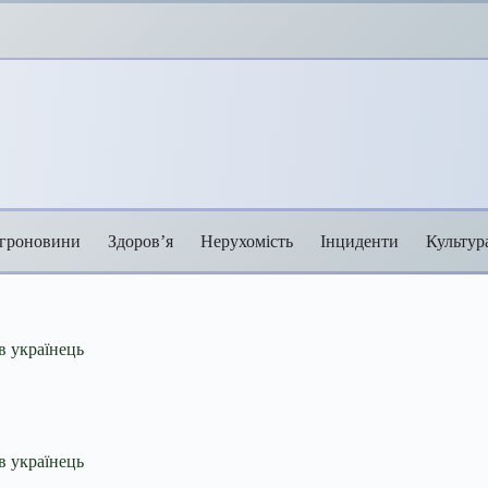
гроновини
Здоров’я
Нерухомість
Інциденти
Культур
ув українець
ув українець