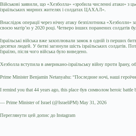
Військові заявили, що «Хезболла» «зробила численні атаки» з цьо
ізраїльських мирних жителях і солдатах ЦАХАЛ».
Внаслідок операції через нічну атаку безпілотника «Хезболли» за
своєю матір’ю у 2020 році. Четверо інших поранених солдатів бул
Ізраїльські війська вже захоплювали замок в одній із перших бит
десятки людей. У битві загинули шість ізраїльських солдатів. По
Ізраїлю, після чого війська було виведено.
Хезболла вступила в американо-ізраїльську війну проти Ірану, об
Prime Minister Benjamin Netanyahu: “Последние ночі, наші героїчні 
I remind you that 44 years ago, this place був символом heroic batt
— Prime Minister of Israel (@IsraeliPM) May 31, 2026
Переглянути цей допис до Instagram