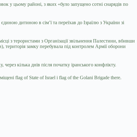
вок у цьому районі, з яких «було запущено сотні снарядів по
єдиною дитиною в сім’ї та переїхав до Ізраїлю з України зі
 місці з терористами з Організації звільнення Палестини, вбивши
ки), територія замку перебувала під контролем Армії оборони
, через кілька днів після початку іранського конфлікту.
flag of State of Israel і flag of the Golani Brigade there.