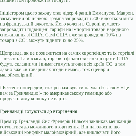
Вашингтон продовжить тиснути.
Ініціатором цього заходу став лідер Франції Еммануель Макрон,
засмучений обіцянкою Трампа запровадити 200-відсоткові мита
на французький алкоголь. Його колеги в Європі думають
запровадити підвищені тарифи на імпортні товари народного
споживання зі США. Самі США вже запровадили 10% на
товари з ЄС і можуть підняти їх до 25%.
Щоправда, як це позначиться на самих європейцях та їх торгівлі
– неясно. Та й взагалі, торгові і фінансові санкції проти США
будуть складними і вимагатимуть згоди всіх країн ЄС, а там
давно вже «в товаришах згоди немає», тож сценарій
малоймовірний.
І Бессент попередив, тож розраховувати на удар із гаслом «Це
вам за Гренландію!» по американському гаманцю або
продуктовому кошику не варто.
Гренландці готуються до вторгнення
Прем’єр Гренландії Єнс-Фредерік Нільсен закликав мешканців
готуватися до можливого вторгнення. Він наголосив, що
військовий конфлікт малоймовірний, але виключати його