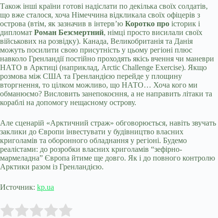
Також інші країни готові надіслати по декілька своїх солдатів,
що вже сталося, хоча Німеччина відкликала своїх офіцерів з
острова (втім, як зазначив в інтерв’ю
Коротко про
історик і
дипломат
Роман Безсмертний
, німці просто висилали своїх
військових на розвідку). Канада, Великобританія та Данія
можуть посилити свою присутність у цьому регіоні плюс
навколо Гренландії постійно проходять якісь вчення чи маневри
НАТО в Арктиці (наприклад, Arctic Challenge Exercise). Якщо
розмова між США та Гренландією перейде у площину
вторгнення, то цілком можливо, що НАТО… Хоча кого ми
обманюємо? Висловить занепокоєння, а не направить літаки та
кораблі на допомогу нещасному острову.
Але сценарій «Арктичний страж» обговорюється, навіть звучать
заклики до Європи інвестувати у будівництво власних
криголамів та оборонного обладнання у регіоні. Будемо
реалістами: до розробки власних криголамів “зефірно-
мармеладна” Європа йтиме ще довго. Як і до повного контролю
Арктики разом із Гренландією.
Источник:
kp.ua
Submit Rating
Rate this item: