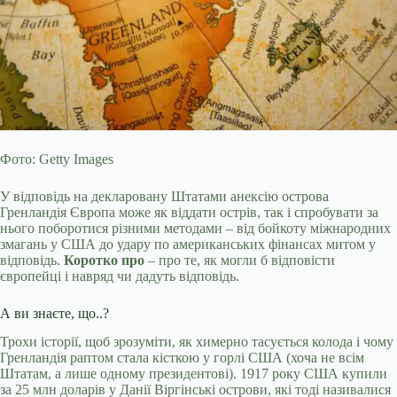
Фото: Getty Images
У відповідь на декларовану Штатами анексію острова
Гренландія Європа може як віддати острів, так і спробувати за
нього поборотися різними методами – від бойкоту міжнародних
змагань у США до удару по американських фінансах митом у
відповідь.
Коротко про
– про те, як могли б відповісти
європейці і навряд чи дадуть відповідь.
А ви знаєте, що..?
Трохи історії, щоб зрозуміти, як химерно
тасується колода і чому
Гренландія раптом стала кісткою у горлі США (хоча не всім
Штатам, а лише одному президентові). 1917 року США купили
за 25 млн доларів у Данії Віргінські острови, які тоді називалися