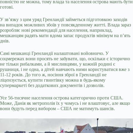
повністю не можна, тому влада та населення острова мають бути
готові.
У зв’язку з цим уряд Гренландії займеться підготовкою заходів
на випадок можливих збоїв у повсякденному житті. Влада зараз
розробляє нові рекомендації для населення, наприклад,
мешканцям радять мати вдома запас продуктів мінімум на п’ять
днів.
Самі мешканці Гренландії налаштовані войовничо. У
соцмережах вони просять не забувати, що, оскільки є історично
не тільки рибалками, а й мисливцями, у кожній родині є
рушниця, і не одна, а дітей навчають ними користуватися вже з
11-12 років. До того ж, носіння зброї в Гренландії не
ліцензується, купити гвинтівку можна в будь-якому
супермаркеті без додаткових документів і дозволів.
Усе 56-тисячне населення острова категорично проти США.
Може, Данія як метрополія їх у чомусь і не влаштовує, але якщо
вони будуть перед вибором – США не матимуть шансів.