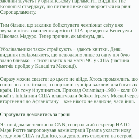
заклики звучать і у британському парламенті. Видання The
Economist стверджує, що питання вже обговорюється на рівні
Європарламенту.
Тим більше, що заклики бойкотувати чемпіонат світу вже
звучали після захоплення армією США президента Венесуели
Ніколаса Мадуро. Тепер причин, як мінімум, дві.
Уболівальники також страйкують – здають квитки. Деякі
видання повідомляють, що нещодавно лише за одну ніч було
здано близько 17 тисяч квитків на матчі ЧС у США (частина
матчів пройде у Канаді та Мексиці).
Одразу можна сказати: до цього не дійде. Хтось промямлить, що
спорт поза політикою, а спортивні турніри важливі для багатьох
країн. На тому й зупиняться. Приклад Олімпіади-1980 – коли 60
країн з ініціативи США влаштували бойкот Іграм у Москві через
вторгнення до Афганістану – вже нікого не надихне, часи інші.
Спробувати домовитись за гроші
Як повідомляє телеканал CNN, генеральний секретар НАТО
Марк Рютте запропонував адміністрації Трампа укласти нову
угоду між США та Данією, яка дозволить створити на острові