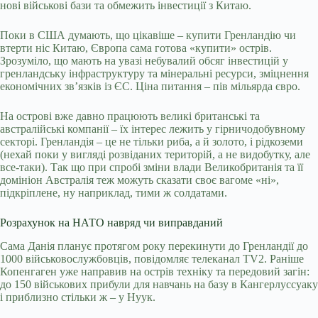
нові військові бази та обмежить інвестиції з Китаю.
Поки в США думають, що цікавіше – купити Гренландію чи
втерти ніс Китаю, Європа сама готова «купити» острів.
Зрозуміло, що мають на увазі небувалий обсяг інвестицій у
гренландську інфраструктуру та мінеральні ресурси, зміцнення
економічних зв’язків із ЄС. Ціна питання – пів мільярда євро.
На острові вже давно працюють великі британські та
австралійські компанії – їх інтерес лежить у гірничодобувному
секторі. Гренландія – це не тільки риба, а й золото, і рідкоземи
(нехай поки у вигляді розвіданих територій, а не видобутку, але
все-таки). Так що при спробі зміни влади Великобританія та її
домініон Австралія теж можуть сказати своє вагоме «ні»,
підкріплене, ну наприклад, тими ж солдатами.
Розрахунок на НАТО навряд чи виправданий
Сама Данія планує протягом року перекинути до Гренландії до
1000 військовослужбовців, повідомляє телеканал TV2. Раніше
Копенгаген уже направив на острів техніку та передовий загін:
до 150 військових прибули для навчань на базу в Кангерлуссуаку
і приблизно стільки ж – у Нуук.