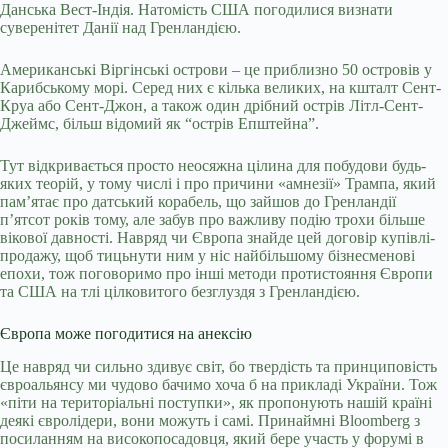
Данська Вест-Індія. Натомість США погодилися визнати
суверенітет Данії над Гренландією.
Американські Віргінські острови – це приблизно 50 островів у
Карибському морі. Серед них є кілька великих, на кшталт Сент-
Круа або Сент-Джон, а також один дрібний острів Літл-Сент-
Джеймс, більш відомий як “острів Епштейна”.
Тут відкривається просто неосяжна цілина для побудови будь-
яких теорій, у тому числі і про причини «амнезії» Трампа, який
пам’ятає про датський корабель, що зайшов до Гренландії
п’ятсот років тому, але забув про важливу подію трохи більше
вікової давності. Навряд чи Європа знайде цей договір купівлі-
продажу, щоб тицьнути ним у ніс найбільшому бізнесменові
епохи, тож поговоримо про інші методи протистояння Європи
та США на тлі цілковитого безглуздя з Гренландією.
Європа може погодитися на анексію
Це навряд чи сильно здивує світ, бо твердість та принциповість
євроальянсу ми чудово бачимо хоча б на прикладі України. Тож
«піти на територіальні поступки», як пропонують нашій країні
деякі євролідери, вони можуть і самі. Принаймні Bloomberg з
посиланням на високопосадовця, який бере участь у форумі в