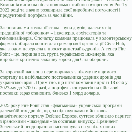
Компанія виникла після повномасштабного вторгнення Росії у
2022 році та значно розширила свої виробничі потужності і
продуктовий портфель за час війни.
Засновниками компанії стала група друзів, далеких від
традиційної «оборонки» – інженерів, архітекторів та
геймдизайнерів. Спочатку команда працювала у волонтерському
форматі: збирала кошти для громадської організації Civic Hub,
яка згодом переросла в проєкт дипстрайк-дронів. А тепер Fire
Point – це, перш за все, група українських інженерів, яка
виробляє критично важливу зброю для Сил оборони.
За короткий час вона перетворилася з нікому не відомого
стартапу на найбільшого постачальника ударних дронів для
української армії. Примітно, що штат компанії виріс із 18 осіб у
2023-му до 3700 наразі, а портфель контрактів на військові
поставки зараз становить близько 1 млрд доларів.
2025 року Fire Point став «флагманом» української програми
далекобійних дронів, що, за підрахунками військово-
аналітичного порталу Defense Express, суттєво зблизило паритет
з іранськими «шахедами» за обсягами випуску. Президент
Зеленський неодноразово наголошував на успіхах нових
вітчизняних дронів і ракет, зокрема він публічно назвав ракету