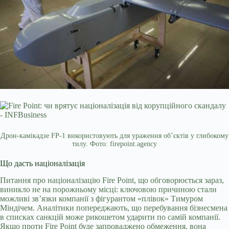
Дрон-камікадзе FP-1 використовують для ураження об’єктів у глибокому
тилу. Фото: firepoint.agency
Що дасть націоналізація
Питання про націоналізацію Fire Point, що обговорюється зараз,
виникло не на порожньому місці: ключовою причиною стали
можливі зв’язки компанії з фігурантом «плівок» Тимуром
Міндічем. Аналітики попереджають, що перебування бізнесмена
в списках санкцій може рикошетом ударити по самій компанії.
Якщо проти Fire Point буде запроваджено обмеження, вона