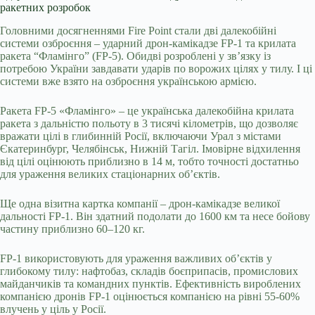
ракетних розробок
Головними досягненнями Fire Point стали дві далекобійні
системи озброєння – ударний дрон-камікадзе FP-1 та крилата
ракета “Фламінго” (FP-5). Обидві розроблені у зв’язку із
потребою України завдавати ударів по ворожих цілях у тилу. І ці
системи вже взято на озброєння українською армією.
Ракета FP-5 «Фламінго» – це українська далекобійна крилата
ракета з дальністю польоту в 3 тисячі кілометрів, що дозволяє
вражати цілі в глибинній Росії, включаючи Урал з містами
Єкатеринбург, Челябінськ, Нижній Тагіл. Імовірне відхилення
від цілі оцінюють приблизно в 14 м, тобто точності достатньо
для ураження великих стаціонарних об’єктів.
Ще одна візитна картка компанії – дрон-камікадзе великої
дальності FP-1. Він здатний подолати до 1600 км та несе бойову
частину приблизно 60–120 кг.
FP-1 використовують для ураження важливих об’єктів у
глибокому тилу: нафтобаз, складів боєприпасів, промислових
майданчиків та командних пунктів. Ефективність вироблених
компанією дронів FP-1 оцінюється компанією на рівні 55-60%
влучень у ціль у Росії.