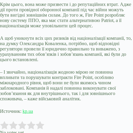
Крім цього, вона може призвести і до репутаційних втрат. Адже
дії проти провідної оборонної компанії під час війни можуть
бути вигідні зовнішнім силам. До того ж, Fire Point розробляє
нову систему ППО, яка має стати альтернативою Patriot, а її
націоналізація може уповільнити цей процес.
А щоб уникнути всіх цих ризиків від націоналізації компанії, то,
на думку Олександра Коваленка, потрібно, щоб відповідні
регулятори провели її юридично правильно та виважено, з
урахуванням тих обов’язків і зобов’язань компанії, які були до
цього встановлені.
– І звичайно, націоналізація жодною мірою не повинна
впливати та порушувати контракти Fire Point, особливо
міжнародного рівня, щоб вони не були якимось чином
заблоковані. Компанія й надалі повинна виконувати свої
зобов’язання як для внутрішнього, так і для зовнішнього
споживача, – каже військовий аналітик.
Источник:
kp.ua
Submit Rating
Rate this item:
No votes yet.