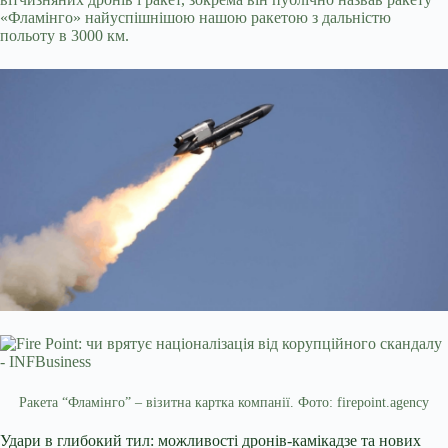
«Фламінго» найуспішнішою нашою ракетою з дальністю
польоту в 3000 км.
Ракета “Фламінго” – візитна картка компанії. Фото: firepoint.agency
Удари в глибокий тил: можливості дронів-камікадзе та нових