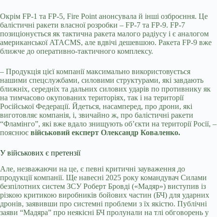
Окрім FP-1 та FP-5, Fire Point анонсувала й інші озброєння. Це
балістичні ракети власної розробки – FP-7 та FP-9. FP-7
позиціонується як тактична ракета малого радіусу і є аналогом
американської ATACMS, але вдвічі дешевшою. Ракета FP-9 вже
ближче до оперативно-тактичного комплексу.
– Продукція цієї компанії максимально використовується
нашими спецслужбами, силовими структурами, які завдають
ближніх, середніх та дальних силових ударів по противнику як
на тимчасово окупованих територіях, так і на території
Російської Федерації. Йдеться, насамперед, про дрони, які
виготовляє компанія, і, звичайно ж, про балістичні ракети
“Фламінго”, які вже вдало знищують об’єкти на території Росії, –
пояснює
військовий експерт Олександр Коваленко.
У військових є претензії
Але, незважаючи на це, є певні критичні зауваження до
продукції компанії. Ще навесні 2025 року командувач Силами
безпілотних систем ЗСУ Роберт Бровді («Мадяр») виступив із
різкою критикою виробників бойових частин (БЧ) для ударних
дронів, заявивши про системні проблеми з їх якістю. Публічні
заяви “Мадяра” про неякісні БЧ пролунали на тлі обговорень у