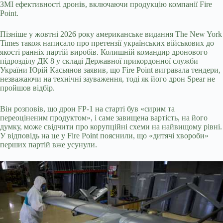
ЗМІ ефективності дронів, включаючи продукцію компанії Fire
Point.
Пізніше у жовтні 2026 року американське видання The New York
Times також написало про претензії українських військових до
якості ранніх партій виробів. Колишній командир дронового
підрозділу ДК 8 у складі Державної прикордонної служби
України Юрій Касьянов заявив, що Fire Point вигравала тендери,
незважаючи на технічні зауваження, тоді як його дрон Spear не
пройшов відбір.
Він розповів, що дрон FP-1 на старті був «сирим та
переоціненим продуктом», і саме завищена вартість, на його
думку, може свідчити про корупційні схеми на найвищому рівні.
У відповідь на це у Fire Point пояснили, що «дитячі хвороби»
перших партій вже усунули.