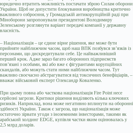
юридично втратить можливість постачати зброю Силам оборони
України. Щоб не допустити блокування виробництва критично
важливого озброєння, у Громадській антикорупційній раді при
Міноборони запропонували президентові Володимиру
Зеленському розглянути варіант передачі компанії у державну
власність.
– Націоналізація – це єдине вірне рішення, яке може бути
прийняте найближчим часом, щоб наш ВПК позбувся зв’язків із
персонами, що дискредитували себе. Це найважливіший
перший крок. Адже зараз багато оборонних підприємств
пов’язані з особами, які або вже є фігурантами корупційних
скандалів, або можуть стати ними найближчим часом. Тут
важливо своєчасно абстрагуватися від токсичних бенефіціарів, –
вважає військовий експерт Олександр Коваленко.
При цьому повна або часткова націоналізація Fire Point несе
серйозні загрози. Критики рішення виділяють кілька ключових
ризиків. Наприклад, вона може негативно вплинути на оборонні
здібності України. Також є загроза, що націоналізація може
остаточно зірвати угоди з іноземними інвесторами, такими як
арабський холдинг EDGE, купівля частки яким оцінювалась у
2,5 млрд доларів.