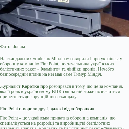
Фото: dou.ua
На скандальних «плівках Міндіча» говорили і про українську
оборонну компанію Fire Point, постачальника українських
балістичних ракет «Фламінго» та лінійки дронів. Начебто
безпосередній вплив на неї мав саме Тимур Міндіч.
Журналіст
Коротко про
розбирався в тому, що це за компанія,
яка її роль в українському ВПК і як на ній може позначитися
причетність до корупційного скандалу.
Fire Point створили друзі, далекі від
«оборонки»
Fire Point – це українська приватна оборонна компанія, що
спеціалізується на розробці та виробництві безпілотних
літальних апаратів, крилатих та балістичних ракет «Фламінго».