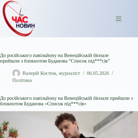
Перейти
до
вмісту
До російського павільйону на Венеційській бієнале
прийшли з блокнотом Буданова “Список під***сів”
Валерій Костюк, журналіст
06.05.2026
Політика
До російського павільйону на Венеційській
бієнале прийшли з
блокнотом Буданова «Список під***сів»