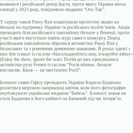
виявився і російський репер Баста, проти якого Україна ввела
санкції у 2023 році, повідомило видання “Ось Так”.
У середу також Pussy Riot влаштували протестну акцію на
бієнале на підтримку України та російських політв’язнів. Акція
проходить біля російського павільйону бієнале у Венеції, проти
участі якого виступало навіть журі самого конкурсу. Перед
російським павільйоном зібралися активістки Pussy Riot у
балаклавах та з рожевими димовими шашками. В руках однієї з
них був плакат із гаслом «Насолоджуйтесь шоу, ігноруйте війну»
(Enjoy the show, ignore the war). Потім до них приєдналися
активістки руху Femen із гаслом “Росія вбиває, бієнале
виставляє. Кров — це мистецтво Росії”.
Блокнот глави Офісу президента України Кирила Буданова
розлетівся мережею наприкінці квітня, коли його фотографію
опублікувало українське видання “Бабель”. Блокнот лежав на
столі Буданова в його кабінеті на Банковій під час інтерв’ю.