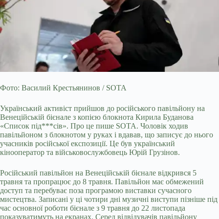
Фото: Василий Крестьянинов / SOTA
Український активіст прийшов до російського павільйону на
Венеційській бієнале з копією блокнота Кирила Буданова
«Список під***сів». Про це пише SOTA. Чоловік ходив
павільйоном з блокнотом у руках і вдавав, що записує до нього
учасників російської експозиції. Це був український
кінооператор та військовослужбовець Юрій Грузінов.
Російський павільйон на Венеційській бієнале відкрився 5
травня та пропрацює до 8 травня. Павільйон має обмежений
доступ та перебуває поза програмою виставки сучасного
мистецтва. Записані у ці чотири дні музичні виступи пізніше під
час основної роботи бієнале з 9 травня до 22 листопада
показуватимуть на екранах. Серед відвідувачів павільйону