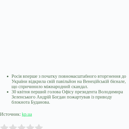
Росія вперше з початку повномасштабного вторгнення до
України відкрила свій павільйон на Венеційській бієнале,
що спричинило міжнародний скандал.
30 квітня перший голова Офісу президента Володимира
Зеленського Андрій Богдан пожартував із приводу
блокнота Буданова.
Источник:
kp.ua
Submit Rating
Rate this item: