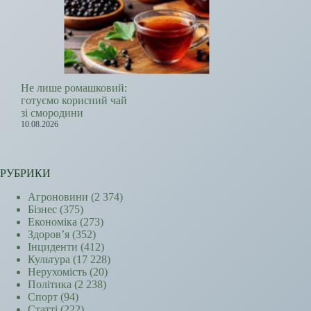
Не лише ромашковий:
готуємо корисний чай
зі смородини
10.08.2026
РУБРИКИ
Агроновини
(2 374)
Бізнес
(375)
Економіка
(273)
Здоров’я
(352)
Інциденти
(412)
Культура
(17 228)
Нерухомість
(20)
Політика
(2 238)
Спорт
(94)
Статті
(222)