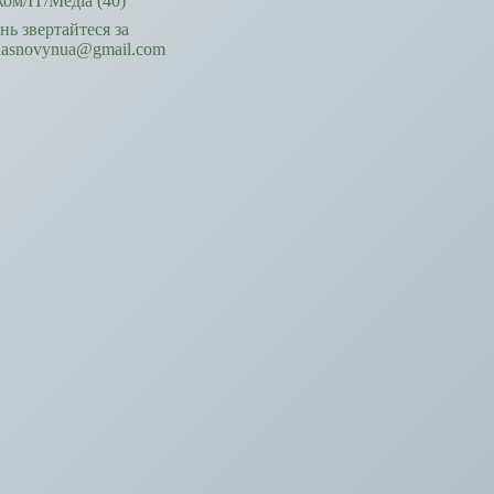
ком/ІТ/Медіа
(40)
ань звертайтеся за
hasnovynua@gmail.com