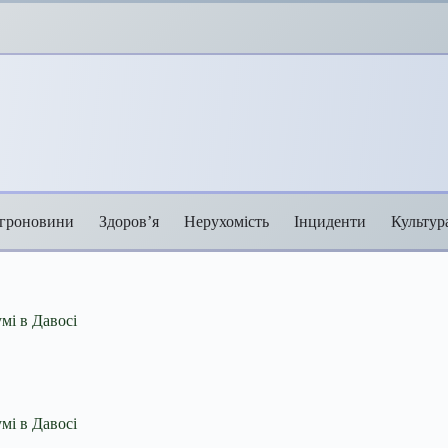
гроновини
Здоров’я
Нерухомість
Інциденти
Культур
мі в Давосі
мі в Давосі