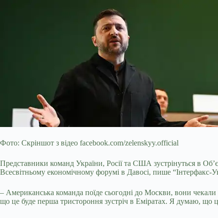
Фото: Скріншот з відео facebook.com/zelenskyy.official
Представники команд України, Росії та США зустрінуться в Об’є
Всесвітньому економічному форумі в Давосі, пише “Інтерфакс-
– Американська команда поїде сьогодні до Москви, вони чекали 
що це буде перша тристороння зустріч в Еміратах. Я думаю, що це 