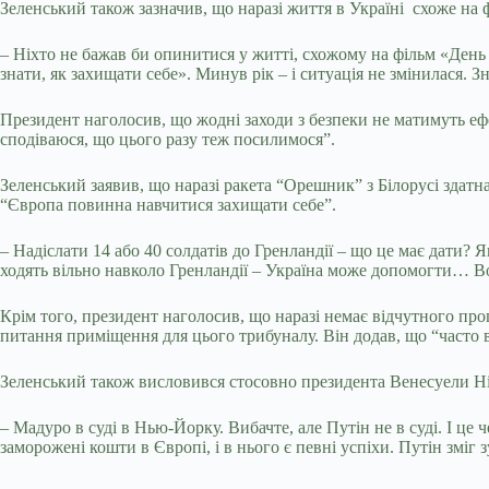
Зеленський також зазначив, що наразі життя в Україні схоже на 
– Ніхто не бажав би опинитися у житті, схожому на фільм «День 
знати, як захищати себе». Минув рік – і ситуація не змінилася. 
Президент наголосив, що жодні заходи з безпеки не матимуть ефе
сподіваюся, що цього разу теж посилимося”.
Зеленський заявив, що наразі ракета “Орешник” з Білорусі здатна
“Європа повинна навчитися захищати себе”.
– Надіслати 14 або 40 солдатів до Гренландії – що це має дати?
ходять вільно навколо Гренландії – Україна може допомогти… Вон
Крім того, президент наголосив, що наразі немає відчутного прог
питання приміщення для цього трибуналу. Він додав, що “часто в
Зеленський також висловився стосовно президента Венесуели Н
– Мадуро в суді в Нью-Йорку. Вибачте, але Путін не в суді. І це че
заморожені кошти в Європі, і в нього є певні успіхи. Путін зміг 