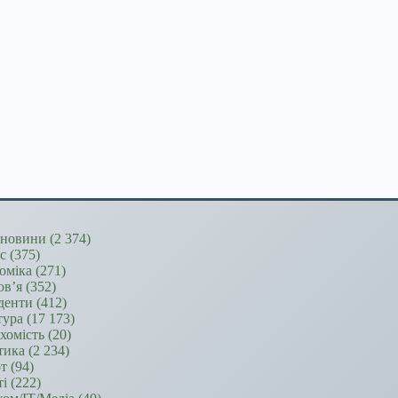
новини
(2 374)
ес
(375)
оміка
(271)
ов’я
(352)
денти
(412)
тура
(17 173)
хомість
(20)
тика
(2 234)
т
(94)
ті
(222)