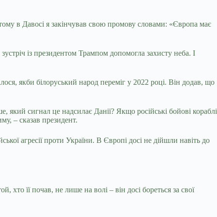
к тому в Давосі я закінчував свою промову словами: «Європа має
зустріч із президентом Трампом допомогла захисту неба. І
лося, якби білоруський народ переміг у 2022 році. Він додав, що
е, який сигнал це надсилає Данії? Якщо російські бойові кораблі
му, – сказав президент.
ської агресії проти України. В Європі досі не дійшли навіть до
й, хто її почав, не лише на волі – він досі бореться за свої