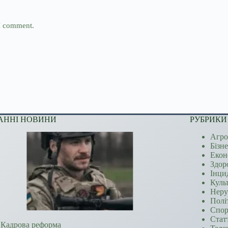
 I comment.
АННІ НОВИНИ
РУБРИКИ
Агро
Бізн
Екон
Здор
Інци
Куль
Неру
Полі
Спор
Стат
Кадрова реформа