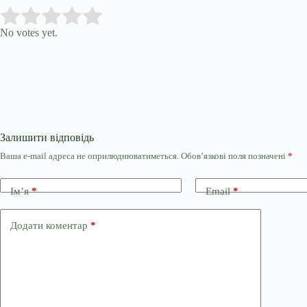
Submit Rating
Rate this item:
No votes yet.
Залишити відповідь
Ваша e-mail адреса не оприлюднюватиметься.
Обов’язкові поля позначені
*
Ім’я
*
Email
*
Додати коментар
*