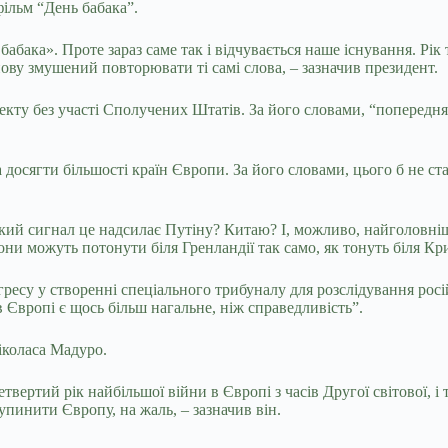
фільм “День бабака”.
бабака». Проте зараз саме так і відчувається наше існування. Рі
Знову змушений повторювати ті самі слова, – зазначив президент.
кту без участі Сполучених Штатів. За його словами, “попередня 
 досягти більшості країн Європи. За його словами, цього б не ста
 Який сигнал це надсилає Путіну? Китаю? І, можливо, найголовніш
и можуть потонути біля Гренландії так само, як тонуть біля Кри
ресу у створенні спеціального трибуналу для розслідування росій
 Європі є щось більш нагальне, ніж справедливість”.
іколаса Мадуро.
твертий рік найбільшої війни в Європі з часів Другої світової, і то
зупинити Європу, на жаль, – зазначив він.