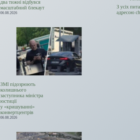
два тижні відбувся
З усіх пит
масштабний блекаут
адресою c
06.08.2026
ЗМІ підозрюють
колишнього
заступника міністра
юстиції
у «кришуванні»
конвертцентрів
06.08.2026