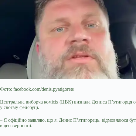
Фото: facebook.com/denis.pyatigorets
Центральна виборча комісія (ЦВК) визнала Дениса П’ятигорця об
у своєму фейсбуці.
– Я офіційно заявляю, що я, Денис П’ятигорець, відмовляюся бу
відеозверненні.