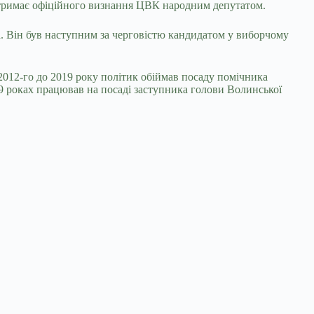
е отримає офіційного визнання ЦВК народним депутатом.
а. Він був наступним за черговістю кандидатом у виборчому
З 2012-го до 2019 року політик обіймав посаду помічника
19 роках працював на посаді заступника голови Волинської