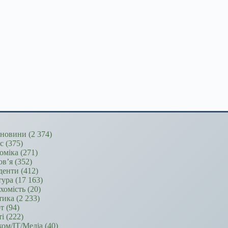
новини
(2 374)
ес
(375)
оміка
(271)
ов’я
(352)
денти
(412)
тура
(17 163)
хомість
(20)
тика
(2 233)
т
(94)
ті
(222)
ком/ІТ/Медіа
(40)