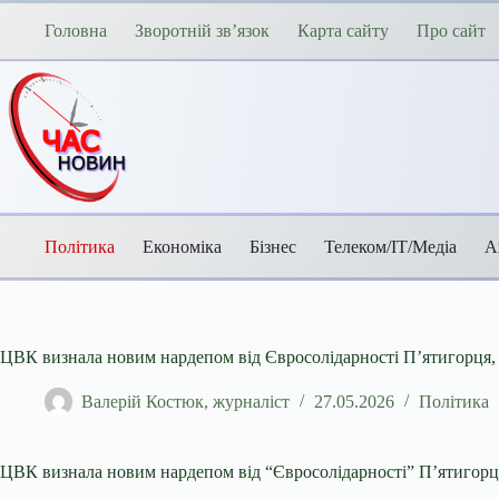
Перейти
до
Головна
Зворотній зв’язок
Карта сайту
Про сайт
вмісту
Політика
Економіка
Бізнес
Телеком/ІТ/Медіа
А
ЦВК визнала новим нардепом від Євросолідарності П’ятигорця, 
Валерій Костюк, журналіст
27.05.2026
Політика
ЦВК визнала новим нардепом від “Євросолідарності” П’ятигорця