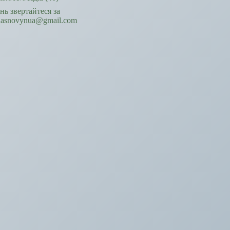
ань звертайтеся за
hasnovynua@gmail.com