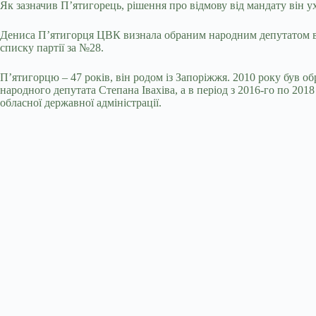
Як зазначив П’ятигорець, рішення про відмову від мандату він 
Дениса П’ятигорця ЦВК визнала обраним народним депутатом від
списку партії за №28.
П’ятигорцю – 47 років, він родом із Запоріжжя. 2010 року був об
народного депутата Степана Івахіва, а в період з 2016-го по 20
обласної державної адміністрації.