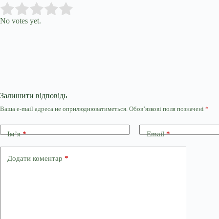
Submit Rating
Rate this item:
No votes yet.
Залишити відповідь
Ваша e-mail адреса не оприлюднюватиметься.
Обов’язкові поля позначені
*
Ім’я
*
Email
*
Додати коментар
*