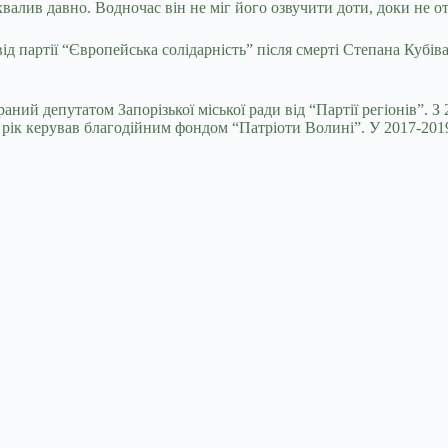
ухвалив давно. Водночас він не міг його озвучити доти, доки н
 партії “Європейська солідарність” після смерті Степана Кубів
раний депутатом Запорізької міської ради від “Партії регіонів”. 
18 рік керував благодійним фондом “Патріоти Волині”. У 2017-20