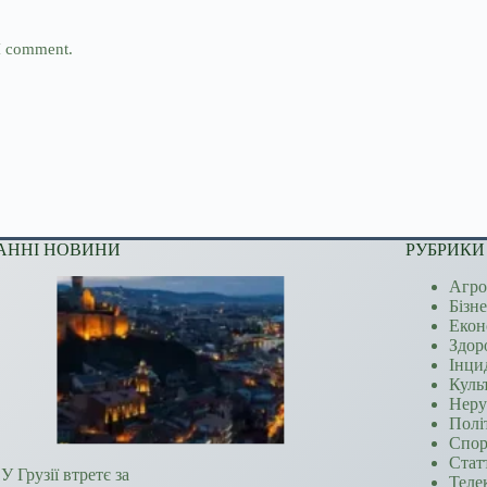
 I comment.
АННІ НОВИНИ
РУБРИКИ
Агро
Бізн
Екон
Здор
Інци
Куль
Неру
Полі
Спор
Стат
У Грузії втретє за
Теле