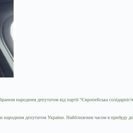
раним народним депутатом від партії “Європейська солідарність”
ти народним депутатом України. Найближчим часом я прибуду до 