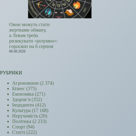
Овни можуть стати
жертвами обману,
а Левам треба
ризикувати «розумно»:
гороскоп на 6 серпня
06.08.2026
РУБРИКИ
Агроновини
(2 374)
Бізнес
(375)
Економіка
(271)
Здоров’я
(352)
Інциденти
(412)
Культура
(17 168)
Нерухомість
(20)
Політика
(2 233)
Спорт
(94)
Статті
(222)