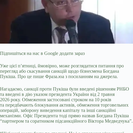
Підпишіться на нас в Google додати зараз
Уже цієї п’ятниці, ймовірно, може розглядатися питання про
перегляд або скасування санкцій щодо бізнесмена Богдана
Пукіша. Про це пише Фраза.юа з посиланням на джерела.
Нагадаємо, санкції проти Пукіша були введені рішенням РНБО
та введені в дію указом президента України від 2 травня
2026 року. Обмеження застосовані строком на 10 років
та передбачають блокування активів,
обмеження торговельних
операцій, заборону виведення капіталу та інші санкційні
механізми. Офіс Президента тоді прямо назвав Богдана Пукіша
“партнером та соратником підсанкційного Віктора Медведчука”.