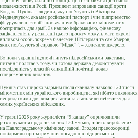
“Цієї ночі знову били по столиці. Це і є справжня ціна нашої
незалежності від Росії. Президент запровадив санкції проти
Богдана Пукіша – людини, яку пов’язують із Віктором
Медведчуком, яка має російський паспорт і чиє підприємство
фігурувало в історії з постачанням бракованих мінометних
боєприпасів для армії. За нашою інформацією, фінансову
зацікавленість у реалізації цього проєкту можуть мати окремі
впливові особи, зокрема бізнесмен Штілерман та сам Умеров,
яких пов’язують зі справою “Мідас””, – зазначило джерело.
Бо поки українці щоночі гинуть під російськими ракетами,
питання полягає в тому, чи готова держава демонструвати
послідовність у власній санкційній політиці, додав
співрозмовник видання.
Пукіша став широко відомим після скандалу навколо 120 тисяч
мінометних мін українського виробництва, які нібито виявилися
непридатними для використання та становили небезпеку для
самих українських військових.
У травні 2025 року журналісти “5 каналу” оприлюднили
розслідування щодо неякісних 120-мм мін, нібито вироблених
на Павлоградському хімічному заводі. Згодом правоохоронці
повідомили про затримання посадовців підприємства