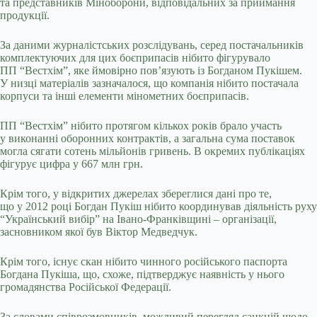
та представників Міноборони, відповідальних за приймання
продукції.
За даними журналістських розслідувань, серед постачальників
комплектуючих для цих боєприпасів нібито фігурувало
ПП “Вестхім”, яке ймовірно пов’язують із Богданом Пукішем.
У низці матеріалів зазначалося, що компанія нібито постачала
корпуси та інші елементи мінометних боєприпасів.
ПП “Вестхім” нібито протягом кількох років брало участь
у виконанні оборонних контрактів, а загальна сума поставок
могла сягати сотень мільйонів гривень. В окремих публікаціях
фігурує цифра у 667 млн грн.
Крім того, у відкритих джерелах збереглися дані про те,
що у 2012 році Богдан Пукіш нібито координував діяльність руху
“Український вибір” на Івано-Франківщині – організації,
засновником якої був Віктор Медведчук.
Крім того, існує скан нібито чинного російського паспорта
Богдана Пукіша, що, схоже, підтверджує наявність у нього
громадянства Російської Федерації.
За словами співрозмовників, можливий перегляд санкцій щодо