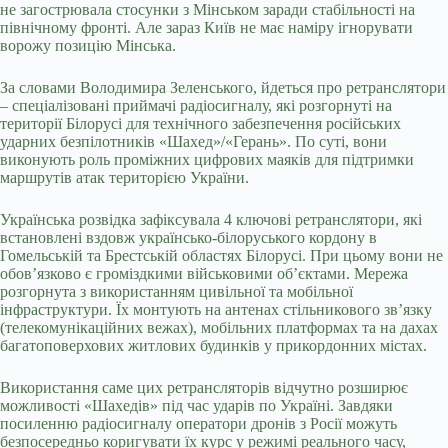
не загострювала стосунки з Мінськом заради стабільності на
північному фронті. Але зараз Київ не має наміру ігнорувати
ворожу позицію Мінська.
За словами Володимира Зеленського, йдеться про ретранслятори
– спеціалізовані приймачі радіосигналу, які розгорнуті на
території Білорусі для технічного забезпечення російських
ударних безпілотників «Шахед»/«Герань». По суті, вони
виконують роль проміжних цифрових маяків для підтримки
маршрутів атак територією України.
Українська розвідка зафіксувала 4 ключові ретранслятори, які
встановлені вздовж українсько-білоруського кордону в
Гомельській та Брестській областях Білорусі. При цьому вони не
обов’язково є громіздкими військовими об’єктами. Мережа
розгорнута з використанням цивільної та мобільної
інфраструктури. Їх монтують на антенах стільникового зв’язку
(телекомунікаційних вежах), мобільних платформах та на дахах
багатоповерхових житлових будинків у прикордонних містах.
Використання саме цих ретрансляторів відчутно розширює
можливості «Шахедів» під час ударів по Україні. Завдяки
посиленню радіосигналу оператори дронів з Росії можуть
безпосередньо коригувати їх курс у режимі реального часу,