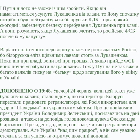
І Путін нічого не зможе із цим зробити. Якщо він
намагатиметься усунути Лукашенка від влади, то йому спочатку
потрібно буде нейтралізувати білоруське КДБ – орган, який
сьогодні і забезпечує безпеку перебування Лукашенка при владі.
А вони розуміють, якщо Лукашенко злетить, то російське ФСБ
посіче їх «у капусту».
Варіант політичного перевороту також не розглядається Росією,
бо білоруська еліта щільними лавами стоїть за Лукашенком.
Поки він при владі, вони всі при грошах. А якщо прийде ФСБ,
воно почне «грабувати награбоване». Тож у Путіна не так вже й
багато важелів тиску на «батьку» щодо втягування його у війну
в Україні.
ДОПОВНЕНО О 19:48.
Увечері 24 червня, коли цей текст уже
було опубліковано, стало відомо, що на території Білорусі
перестали працювати ретранслятори, які Росія використала для
ударів “Шахедами” по українським містам. Про це повідомив
президент України Володимир Зеленський, посилаючись на дані
розвідки, а також на доповідь головнокомандувача Олександра
Сирського. Президент додав, що не знає, чи такі ретранслятори
демонтували. Але Україна “над цим працює”, а він сам уважно
стежить за ситуацією та отримує щоденні доповіді.