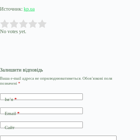
Источник:
kp.ua
Submit Rating
Rate this item:
No votes yet.
Залишити відповідь
Ваша e-mail адреса не оприлюднюватиметься.
Обов’язкові поля
позначені
*
Ім’я
*
Email
*
Сайт