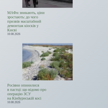
МАФи зникають, ціни
зростають: до чого
призвів масштабний
демонтаж кіосків у
Києві
10.08.2026
Росіяни опинилися
в пастці: що відомо про
операцію ЗСУ
на Кінбурнській косі
10.08.2026