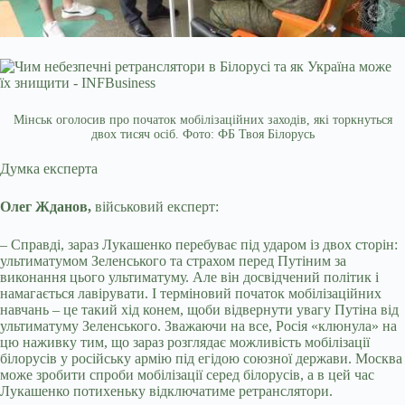
Мінськ оголосив про початок мобілізаційних заходів, які торкнуться
двох тисяч осіб. Фото: ФБ Твоя Білорусь
Думка експерта
Олег Жданов,
військовий експерт:
– Справді, зараз Лукашенко перебуває під ударом із двох сторін:
ультиматумом Зеленського та страхом перед Путіним за
виконання цього ультиматуму. Але він досвідчений політик і
намагається лавірувати. І терміновий початок мобілізаційних
навчань – це такий хід конем, щоби відвернути увагу Путіна від
ультиматуму Зеленського. Зважаючи на все, Росія «клюнула» на
цю наживку тим, що зараз розглядає можливість мобілізації
білорусів у російську армію під егідою союзної держави. Москва
може зробити спроби мобілізації серед білорусів, а в цей час
Лукашенко потихеньку відключатиме ретранслятори.