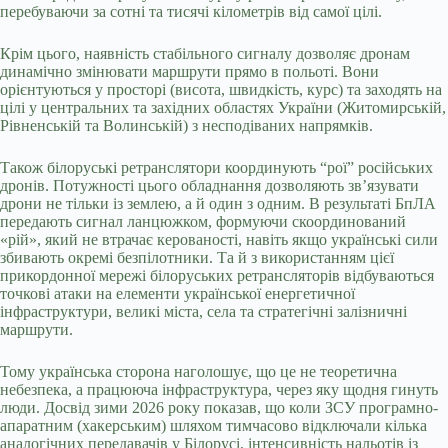
перебуваючи за сотні та тисячі кілометрів від самої цілі.
Крім цього, наявність стабільного сигналу дозволяє дронам
динамічно змінювати маршрути прямо в польоті. Вони
орієнтуються у просторі (висота, швидкість, курс) та заходять на
цілі у центральних та західних областях України (Житомирській,
Рівненській та Волинській) з несподіваних напрямків.
Також білоруські ретранслятори координують “рої” російських
дронів. Потужності цього обладнання дозволяють зв’язувати
дрони не тільки із землею, а й один з одним. В результаті БпЛА
передають сигнал ланцюжком, формуючи скоординований
«рій», який не втрачає керованості, навіть якщо українські сили
збивають окремі безпілотники. Та й з використанням цієї
прикордонної мережі білоруських ретрансляторів відбуваються
точкові атаки на елементи української енергетичної
інфраструктури, великі міста, села та стратегічні залізничні
маршрути.
Тому українська сторона наголошує, що це не теоретична
небезпека, а працююча інфраструктура, через яку щодня гинуть
люди. Досвід зими 2026 року показав, що коли ЗСУ програмно-
апаратним (хакерським) шляхом тимчасово відключали кілька
аналогічних передавачів у Білорусі, інтенсивність нальотів із