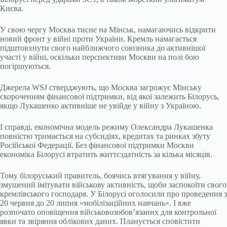
Києва.
У свою чергу Москва тисне на Мінськ, намагаючись відкрити
новий фронт у війні проти України. Кремль намагається
підштовхнути свого найближчого союзника до активнішої
участі у війні, оскільки перспективи Москви на полі бою
погіршуються.
Джерела WSJ стверджують, що Москва загрожує Мінську
скороченням фінансової підтримки, від якої залежить Білорусь,
якщо Лукашенко активніше не увійде у війну з Україною.
І справді, економічна модель режиму Олександра Лукашенка
повністю тримається на субсидіях, кредитах та ринках збуту
Російської Федерації. Без фінансової підтримки Москви
економіка Білорусі втратить життєздатність за кілька місяців.
Тому білоруський правитель, боячись втягування у війну,
змушений імітувати військову активність, щоби заспокоїти свого
кремлівського господаря. У Білорусі оголосили про проведення з
20 червня до 20 липня «мобілізаційних навчань». І вже
розпочато оповіщення військовозобов’язаних для контрольної
явки та звіряння облікових даних. Планується сповістити