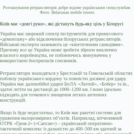
Розташування ретрансляторів добре відоме українським спецслужбам.
Фото: Belarusian mobile towers
Київ має «довгі руки», які дістануть будь-яку ціль у Білорусі
Україна має широкий спектр інструментів для примусового
«демонтажу» або відключення білоруських ретрансляторів.
Військові експерти називають це «кінетичними санкціями».
Причому все це Україна може зробити зброєю виключно
власного виробництва, не побоюючись звинувачень у
використанні боєприпасів союзників.
Ретранслятори знаходяться у Брестській та Гомельській областях
поблизу українського кордону та повністю досяжні для удару.
Україна має далекобійні ударні БпЛА «Лютий», «Бобер» та ін.,
здатні летіти на дистанції до 1000–1200 км. І вони ідеально
підходять для точкового знищення легких антенних
конструкцій.
Якщо їх буде недостатньо, то Київ має ракетні системи для
ураження малорозмірних об’єктів. Наприклад, вітчизняний
ОТРК «Гром-2» («Сапсан») – український оперативно-
тактичний комплекс із дальністю до 400–500 км здатний за