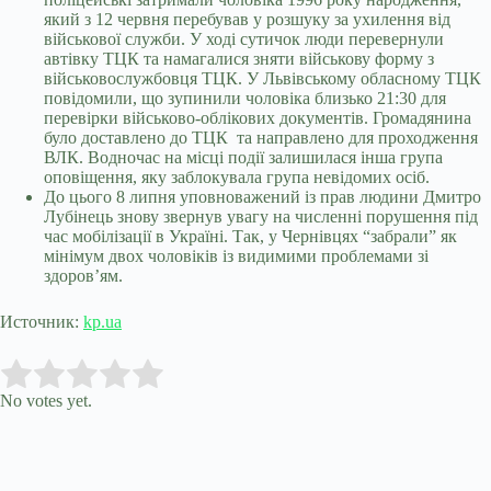
який з 12 червня перебував у розшуку за ухилення від
військової служби. У ході сутичок люди перевернули
автівку ТЦК та намагалися зняти військову форму з
військовослужбовця ТЦК. У Львівському обласному ТЦК
повідомили, що зупинили чоловіка близько 21:30 для
перевірки військово-облікових документів. Громадянина
було доставлено до ТЦК та направлено для проходження
ВЛК. Водночас на місці події залишилася інша група
оповіщення, яку заблокувала група невідомих осіб.
До цього 8 липня уповноважений із прав людини Дмитро
Лубінець знову звернув увагу на численні порушення під
час мобілізації в Україні. Так, у Чернівцях “забрали” як
мінімум двох чоловіків із видимими проблемами зі
здоров’ям.
Источник:
kp.ua
Submit Rating
Rate this item:
No votes yet.