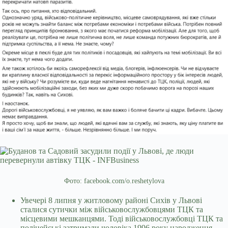
Фото: facebook.com/o.reshetylova
Увечері 8 липня у житловому районі Сихів у Львові
сталися сутички між військовослужбовцями ТЦК та
місцевими мешканцями. Тоді військовослужбовці ТЦК та
поліцейські затримали чоловіка 1996 року народження,