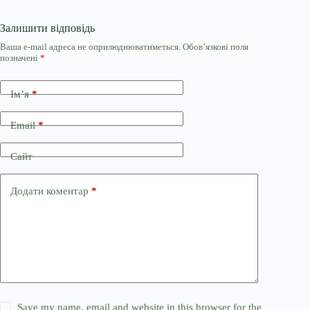
Залишити відповідь
Ваша e-mail адреса не оприлюднюватиметься.
Обов’язкові поля
позначені
*
Ім’я
*
Email
*
Сайт
Додати коментар
*
Save my name, email and website in this browser for the