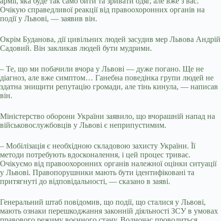
армії, яка буде так само бити та зривати одяг, але вже з вас.
Очікую справедливої реакції від правоохоронних органів на
події у Львові, — заявив він.
Окрім Буданова, дії цивільних людей засудив мер Львова Андрій
Садовий. Він закликав людей бути мудрими.
– Те, що ми побачили вчора у Львові — дуже погано. Ще не
діагноз, але вже симптом… Ганебна поведінка групи людей не
здатна знищити репутацію громади, але тінь кинула, — написав
він.
Міністерство оборони України заявило, що вчорашній напад на
військовослужбовців у Львові є неприпустимим.
– Мобілізація є необхідною складовою захисту України. Її
методи потребують вдосконалення, і цей процес триває.
Очікуємо від правоохоронних органів належної оцінки ситуації
у Львові. Правопорушники мають бути ідентифіковані та
притягнуті до відповідальності, — сказано в заяві.
Генеральний штаб повідомив, що події, що сталися у Львові,
мають ознаки перешкоджання законній діяльності ЗСУ в умовах
правового режиму воєнного стану. Водночас проводиться