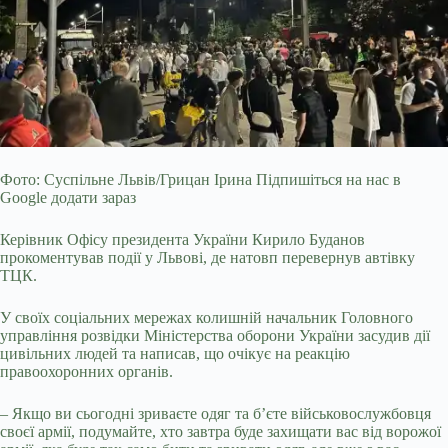
Фото: Суспільне Львів/Грицан Ірина Підпишіться на нас в
Google додати зараз
Керівник Офісу президента України Кирило Буданов
прокоментував події у Львові, де натовп перевернув автівку
ТЦК.
У своїх соціальних мережах колишній начальник Головного
управління розвідки Міністерства оборони України засудив дії
цивільних людей та написав, що очікує на реакцію
правоохоронних органів.
– Якщо ви сьогодні зриваєте одяг
та бʼєте військовослужбовця
своєї армії, подумайте, хто завтра буде захищати вас від ворожої