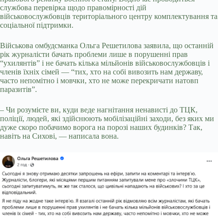
службова перевірка щодо правомірності дій
військовослужбовців територіального центру комплектування та
соціальної підтримки.
Військова омбудсманка Ольга Решетилова заявила, що останній
рік журналісти бачать проблеми лише в порушенні прав
“ухилянтів” і не бачать кілька мільйонів військовослужбовців і
членів їхніх сімей — “тих, хто на собі вивозить нам державу,
часто непомітно і мовчки, хто не може перекричати натовп
паразитів”.
– Чи розумієте ви, куди веде нагнітання ненависті до ТЦК,
поліції, людей, які здійснюють мобілізаційні заходи, без яких ми
дуже скоро побачимо ворога на порозі наших будинків? Так,
навіть на Сихові, — написала вона.