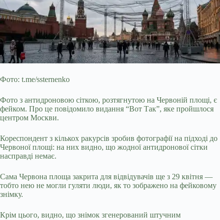
Фото: t.me/ssternenko
Фото з антидроновою сіткою, розтягнутою на Червоній площі, є
фейком. Про це повідомило видання “Вот Так”, яке пройшлося
центром Москви.
Кореспондент з кількох ракурсів зробив фотографії на підході до
Червоної площі: на них видно, що жодної антидронової сітки
насправді немає.
Сама Червона площа закрита для відвідувачів ще з 29 квітня —
тобто нею не могли гуляти люди, як то зображено на фейковому
знімку.
Крім цього, видно, що знімок згенерований штучним