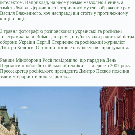
інтелектом. Наприклад, на ньому немає мавзолею Леніна, а
замість будівлі Державного історичного музею зображено храм
Василя Блаженного, хоч насправді він стоїть у протилежному
кінці площі.
3 травня фотографію розповсюдили українські та російські
телеграм-канали. Знімок, зокрема, опублікували радник міністра
оборони України Сергій Стерненко та російський журналіст
Дмитро Колєзєв. Останній пізніше опублікував спростування.
Раніше Міноборони Росії повідомило, що парад на День
Перемоги пройде без військової техніки — вперше з 2007 року.
Прессекретар російського президента Дмитро Пєсков пояснив
зміни «терористичною загрозою».