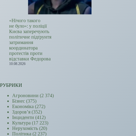
«Нічого такого
не було»: у поліції
Києва заперечують
політичне підґрунтя
затримання
координатора
протестів проти
відставки Федорова
10.08.2026
РУБРИКИ
Агроновини
(2 374)
Бізнес
(375)
Економіка
(272)
Здоров’я
(352)
Інциденти
(412)
Культура
(17 223)
Нерухомість
(20)
Політика
(2 237)