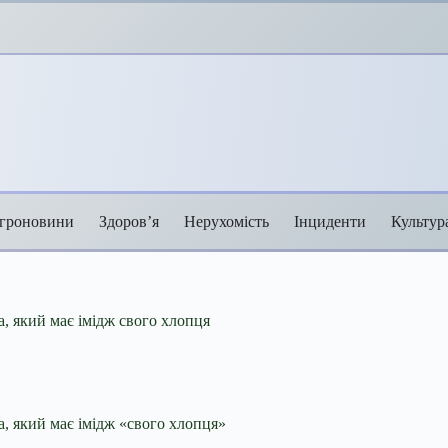
гроновини
Здоров’я
Нерухомість
Інциденти
Культур
а, який має імідж свого хлопця
а, який має імідж «свого хлопця»