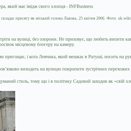
складає присягу як міський голова Львова, 25 квітня 2006. Фото: uk.wiki
ріти на вулиці, без охорони. Не приховує, що любить випити кав
росівок місцевому блогеру на камеру.
хами пригощає, і кота Левчика, який мешкає в Ратуші, носить на ру
в’язково виходить на вулицю покропити зустрічних перехожих аб
уманий стиль, тому що і в політику Садовий заходив як «свій хл