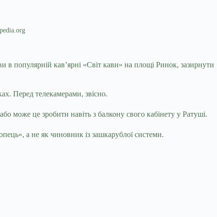
pedia.org
и в популярній кав’ярні «Світ кави» на площі Ринок, зазирнути
ках. Перед телекамерами, звісно.
о може це зробити навіть з балкону свого кабінету у Ратуші.
опець», а не як чиновник із зашкарублої системи.