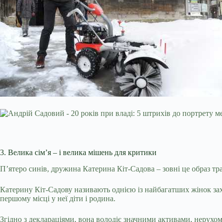
3. Велика сім’я – і велика мішень для критики
П’ятеро синів, дружина Катерина Кіт-Садова – зовні це образ т
Катерину Кіт-Садову називають однією із найбагатших жінок заход
першому місці у неї діти і родина.
Згідно з деклараціями, вона володіє значними активами, нерухо