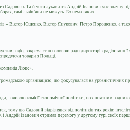
ез Садового. Та й чого лукавити: Андрій Іванович має значну пі
борах, самі львів’яни не можуть. Бо нема таких.
тів – Віктор Ющенко, Віктор Янукович, Петро Порошенко, а також
пустив радіо, зокрема став головою ради директорів радіостанції 
ерепродуючи товари з Польщі.
окомпанія Люкс».
громадською організацією, що фокусувалася на урбаністичних пр
 ради, головою комісії економічної політики, позаштатним радни
так, тому що Садовий відрізнявся від політиків тих років: інтел
, і Андрій Іванович отримав перемогу у другому турі своїх перши