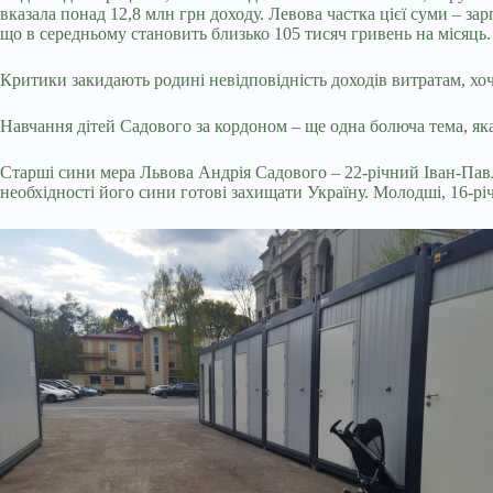
вказала понад 12,8 млн грн доходу. Левова частка цієї суми – з
що в середньому становить близько 105 тисяч гривень на місяць.
Критики закидають родині невідповідність доходів витратам, хоч
Навчання дітей Садового за кордоном – ще одна болюча тема, яка
Старші сини мера Львова Андрія Садового – 22-річний Іван-Пав
необхідності його сини готові захищати Україну. Молодші, 16-рі