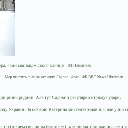
Мер чистить сніг на вулицях Львова. Фото: ФБ BBC News Ukrainian
радиційної родини. Але тут Садовий регулярно отримує удари.
у України. За освітою Катерина мистецтвознавиця, але у цій сфері
містю (зокрема великим будинком) та корпоративними правами то