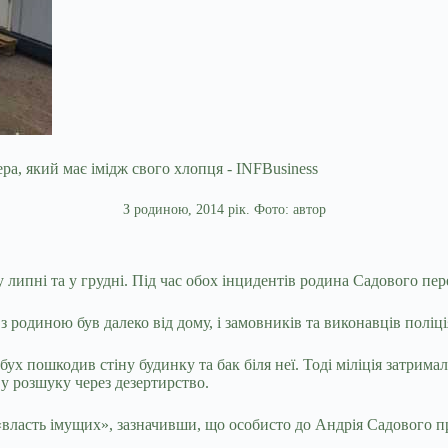
З родиною, 2014 рік. Фото: автор
у липні та у грудні. Під час обох інцидентів родина Садового пе
 родиною був далеко від дому, і замовників та виконавців поліція
бух пошкодив стіну будинку та бак біля неї. Тоді міліція затрим
 у розшуку через дезертирство.
власть імущих», зазначивши, що особисто до Андрія Садового пр