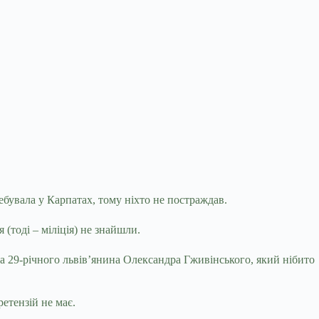
ребувала у Карпатах, тому ніхто не постраждав.
 (тоді – міліція) не знайшли.
ала 29-річного львів’янина Олександра Гживінського, який нібито
етензій не має.