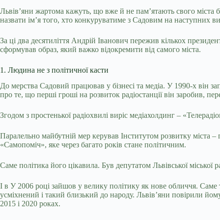
Львів’яни жартома кажуть, що вже й не пам’ятають свого міста б
назвати ім’я того, хто конкуруватиме з Садовим на наступних ви
За ці два десятиліття Андрій Іванович пережив кількох президен
сформував образ, який важко відокремити від самого міста.
1. Людина не з політичної касти
До мерства Садовий працював у бізнесі та медіа. У 1990-х він за
про те, що перші гроші на розвиток радіостанції він заробив, п
Згодом з простенької радіохвилі виріс медіахолдинг – «Телераді
Паралельно майбутній мер керував Інститутом розвитку міста – 
«Самопоміч», яке через багато років стане політичним.
Саме політика його цікавила. Був депутатом Львівської міської
І в У 2006 році зайшов у велику політику як нове обличчя. Саме 
усміхнений і такий близький до народу. Львів’яни повірили йому
2015 і 2020 роках.