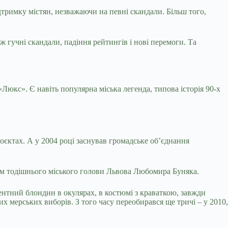
дтримку містян, незважаючи на певні скандали. Більш того,
 гучні скандали, падіння рейтингів і нові перемоги. Та
«Люкс». Є навіть популярна міська легенда, типова історія 90-х
оєктах. А у 2004 році заснував громадське об’єднання
ком тодішнього міського голови Львова Любомира Буняка.
ігентний блондин в окулярах, в костюмі з краваткою, завжди
х мерських виборів. З того часу переобирався ще тричі – у 2010,