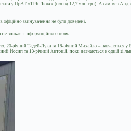
арплата у ПрАТ «ТРК Люкс» (понад 12,7 млн грн). А сам мер Андрі
а офіційно звинувачення не були доведені.
 не зникає з інформаційного поля.
ло, 20-річний Тадей-Лука та 18-річний Михайло – навчаються у 
чний Йосип та 13-річний Антоній, поки навчаються в одній зі льв