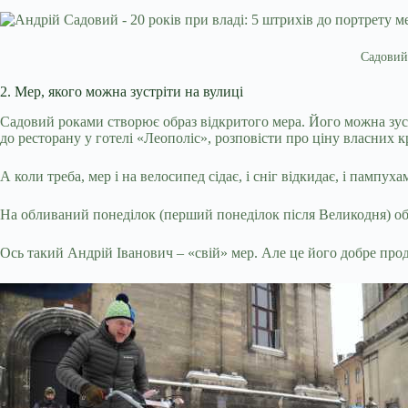
Садовий 
2. Мер, якого можна зустріти на вулиці
Садовий роками створює образ відкритого мера. Його можна зуст
до ресторану у готелі «Леополіс», розповісти про ціну власних к
А коли треба, мер і на велосипед сідає, і сніг відкидає, і пампу
На обливаний понеділок (перший понеділок після Великодня) обо
Ось такий Андрій Іванович – «свій» мер. Але це його добре прод