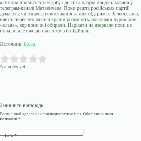
але вона провисіла там добу і до того ж була продубльована у
телеграм-каналі Матвейчева. Поки решта російських партій
думають, чи означає голосування за них підтримку Зеленського,
навіть пересічні жителі країни розуміють, наскільки дурна їхня
«влада», яку вони ж і обирали. Нарікати на дзеркало поки не
почали, але вже до нього хоча б підійшли.
Источник:
kp.ua
Submit Rating
Rate this item:
No votes yet.
Залишити відповідь
Ваша e-mail адреса не оприлюднюватиметься.
Обов’язкові поля
позначені
*
Ім’я
*