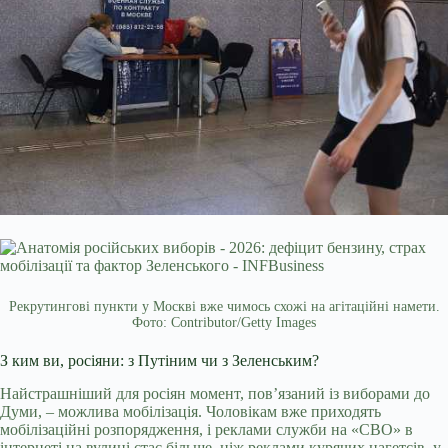
Рекрутингові пункти у Москві вже чимось схожі на агітаційні намети.
Фото: Contributor/Getty Images
З ким ви, росіяни: з Путіним чи з Зеленським?
Найстрашніший для росіян момент, пов’язаний із виборами до
Думи, – можлива мобілізація. Чоловікам вже приходять
мобілізаційні розпорядження, і реклами служби на «СВО» в
інтернеті на вулиці стає більше, ніж реклами курячих нагетсів, у