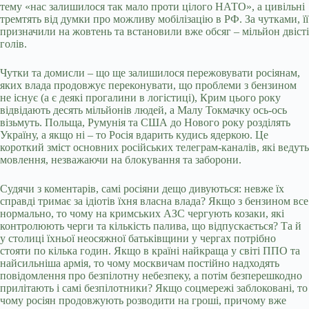
тему «нас залишилося так мало проти цілого НАТО», а цивільні
тремтять від думки про можливу мобілізацію в РФ. За чутками, її
призначили на жовтень та встановили вже обсяг – мільйон двісті
голів.
Чутки та домисли – що ще залишилося пережовувати росіянам,
яких влада продовжує переконувати, що проблеми з бензином
не існує (а є деякі прогалини в логістиці), Крим цього року
відвідають десять мільйонів людей, а Малу Токмачку ось-ось
візьмуть. Польща, Румунія та США до Нового року розділять
Україну, а якщо ні – то Росія вдарить кудись ядеркою. Це
короткий зміст основних російських телеграм-каналів, які ведуть
мовлення, незважаючи на блокування та заборони.
Судячи з коментарів, самі росіяни дещо дивуються: невже їх
справді тримає за ідіотів їхня власна влада? Якщо з бензином все
нормально, то чому на кримських АЗС чергують козаки, які
контролюють черги та кількість палива, що відпускається? Та й
у столиці їхньої неосяжної батьківщини у чергах потрібно
стояти по кілька годин. Якщо в країні найкраща у світі ППО та
найсильніша армія, то чому москвичам постійно надходять
повідомлення про безпілотну небезпеку, а потім безперешкодно
прилітають і самі безпілотники? Якщо соцмережі заблоковані, то
чому росіян продовжують розводити на гроші, причому вже