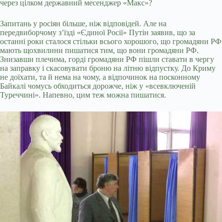
через цілком державний месенджер «Макс»?
Запитань у росіян більше, ніж відповідей. Але на
передвиборчому з’їзді «Єдиної Росії» Путін заявив, що за
останні роки сталося стільки всього хорошого, що громадяни РФ
мають щохвилини пишатися тим, що вони громадяни РФ.
Знизавши плечима, горді громадяни РФ пішли ставати в чергу
на заправку і скасовувати броню на літню відпустку. До Криму
не доїхати, та й нема на чому, а відпочинок на посконному
Байкалі чомусь обходиться дорожче, ніж у «всевключеній
Туреччині». Напевно, цим теж можна пишатися.