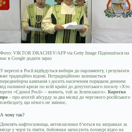
Фото: VIKTOR DRACHEV/AFP via Getty Image Підпишіться на
нас в Google додати зараз
У вересні в Росії відбудуться вибори до парламенту, і результати
вже традиційно відомі. Нетрадиційною залишається
передвиборча кампанія з досить насиченим порядком денним:
від паливної кризи по всій країні до депутатського посилу «Хто
проти «Єдиної Росії» – значить, той за Зеленського».
Коротко
про
– про апогей абсурду за
два місяці до чергового російського
плебісциту, що нічого не змінює.
А чому так?
Димлять нафтосховища, автовласники б’ються на заправках за
місце у черзі та ліміти, бойовики записують похмурі відео на