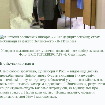
У ворогів налаштовані оптимістично, впевнені – все пройде як завжди.
Фото: ERIC FEFERBERG/AFP via Getty Images
В очікуванні інтриги
Само собою зрозуміло, що вибори у Росії – видовище досить
передбачуване. Звісно, ​​знову будуть вкидання і «каруселі»,
вчителі, які знову вкидатимуть бюлетені у урни, зганьбляться на
весь світ – спасибі камерам відеофіксації. Звичайно ж, результати
соцопитувань будуть так само інтригуючі, як мультфільм про
синій трактор. Партії комуністів, «Нових людей», ліберали
отримають свої 5%+ і заспокояться.