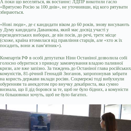
А поки що веселяться, як востаннє: ЛДПР викотили гасло
«Врятуємо Росію за 100 днів», не уточнивши, від кого рятувати
збираються.
«Нові люди», де є кандидати віком до 60 років, знову висувають
у Думу кандидата Даванкова, який має досвід участі у
президентських виборах, де він посів, до речі, третє місце
(схоже, країна втомилася від правління старців, але «хто ж їх
посадить, вони ж пам’ятник»).
Компартія РФ в особі депутатки Ніни Останіної дозволила собі
голосно обуритися з приводу замовчування владою паливної
кризи, але вже запізно. За тиждень до Останіної глава російських
комуністів, 81-річний Геннадій Зюганов, запропонував забрати
на користь держави вклади росіян. Соцмережі тоді вибухнули
обуренням та анекдотом про внучку декабриста, яка сумно
визнала, що її дід боровся за те, щоб не було бідних, а комуністи
та більшовики хочуть, щоб не було багатих.