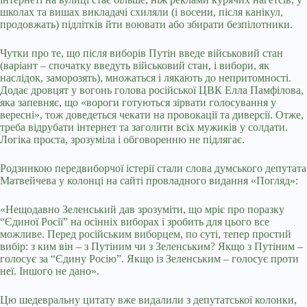
школах та вишах викладачі схиляли (і восени, після канікул,
продовжать) підлітків йти воювати або збирати безпілотники.
Чутки про те, що після виборів Путін введе військовий стан
(варіант – спочатку введуть військовий стан, і вибори, як
наслідок, заморозять), множаться і лякають до непритомності.
Додає дровцят у вогонь голова російської ЦВК Елла Памфілова,
яка запевняє, що «вороги готуються зірвати голосування у
вересні», тож доведеться чекати на провокації та диверсії. Отже,
треба відрубати інтернет та заголити всіх мужиків у солдати.
Логіка проста, зрозуміла і обговоренню не підлягає.
Родзинкою передвиборчої істерії стали слова думського депутата
Матвейчева у колонці на сайті провладного видання «Погляд»:
«Нещодавно Зеленський дав зрозуміти, що мріє про поразку
“Єдиної Росії” на осінніх виборах і зробить для цього все
можливе. Перед російським виборцем, по суті, тепер простий
вибір: з ким він – з Путіним чи з Зеленським? Якщо з Путіним –
голосує за “Єдину Росію”. Якщо із Зеленським – голосує проти
неї. Іншого не дано».
Цю шедевральну цитату вже видалили з депутатської колонки,