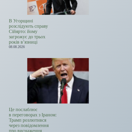
В Угорщині
розслідують справу
Сійярто: йому
загрожує до трьох
років в’язниці
08.08.2026
Це послаблює
в переговорах з Іраном:
Трамп розлютився
через повідомлення
про виснаження