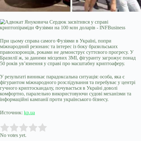
При цьому справа самого Фузіями в Україні, попри
міжнародний резонанс та інтерес із боку бразильських
правоохоронців, роками не демонструє суттєвого прогресу. У
Бразилії ж, за даними місцевих ЗМІ, фігуранту загрожує понад
50 років ув’язнення у справі про масштабну криптоаферу.
У результаті виникає парадоксальна ситуація: особа, яка є
фігурантом міжнародного розслідування та перебуває у центрі
гучного криптоскандалу, почувається в Україні доволі
комфортно, паралельно використовуючи судові механізми та
інформаційні кампанії проти українського бізнесу.
Источник:
kp.ua
Submit Rating
Rate this item:
No votes yet.