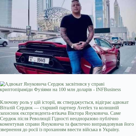
Ключову роль у цій історії, як стверджується, відіграє адвокат
Віталій Сердюк — старший партнер Averlex та колишній
захисник експрезидента-втікача Віктора Януковича. Саме
Сердюк після Революції Гідності неодноразово публічно
коментував справи Януковича та фактично виправдовував його
звернення до росії із проханням ввести війська в Україну.