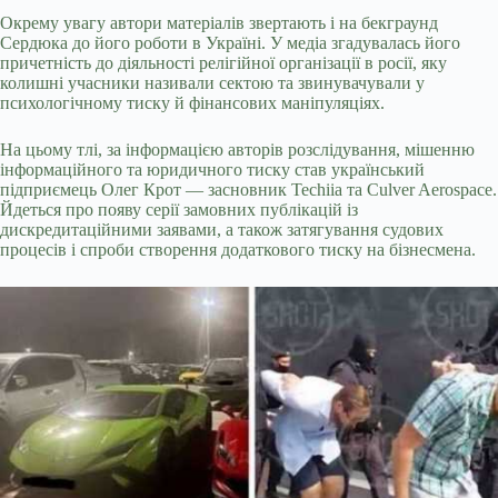
Окрему увагу автори матеріалів звертають і на бекграунд
Сердюка до його роботи в Україні. У медіа згадувалась його
причетність до діяльності релігійної організації в росії, яку
колишні учасники називали сектою та звинувачували у
психологічному тиску й фінансових маніпуляціях.
На цьому тлі, за інформацією авторів розслідування, мішенню
інформаційного та юридичного тиску став український
підприємець Олег Крот — засновник Techiia та Culver Aerospace.
Йдеться про появу серії замовних публікацій із
дискредитаційними заявами, а також затягування судових
процесів і спроби створення додаткового тиску на бізнесмена.