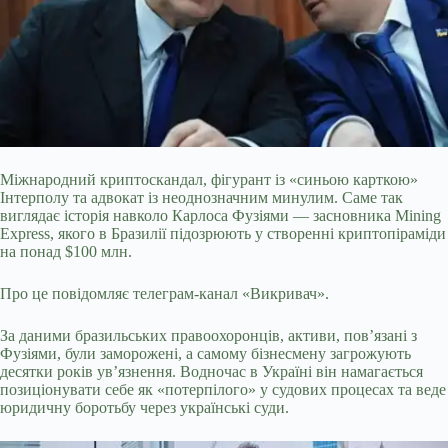
Міжнародний криптоскандал, фігурант із «синьою карткою»
Інтерполу та адвокат із неоднозначним минулим. Саме так
виглядає історія навколо Карлоса Фузіями — засновника Mining
Express, якого в Бразилії підозрюють у створенні криптопіраміди
на понад $100 млн.
Про це повідомляє телеграм-канал «Викривач».
За даними бразильських правоохоронців, активи, пов’язані з
Фузіями, були заморожені, а самому бізнесмену загрожують
десятки років ув’язнення. Водночас в Україні він намагається
позиціонувати себе як «потерпілого» у судових процесах та веде
юридичну боротьбу через українські суди.