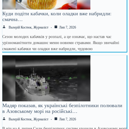
Куди подіти кабачки, коли оладки вже набридли:
смачна…
Валерій Костюк, Журналіст
Лип 7, 2026
Сезон молодих кабачків у розпалі, а це означає, що настав час
урізноманітнити домашнє меню новими стравами. Якщо звичайні
смажені кабачки чи оладки вже набридли, чудовою
Мадяр показав, як українські безпілотники полювали
в Азовському морі на російські…
Валерій Костюк, Журналіст
Лип 7, 2026
В ніч на 6 липня Сили безпілотних систем уразили в Азовському морі