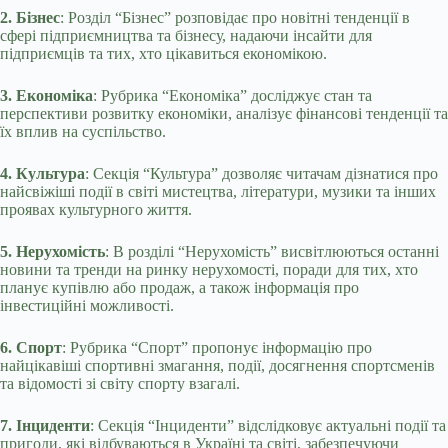
2. Бізнес
: Розділ “Бізнес” розповідає про новітні тенденції в
сфері підприємництва та бізнесу, надаючи інсайти для
підприємців та тих, хто цікавиться економікою.
3. Економіка
: Рубрика “Економіка” досліджує стан та
перспективи розвитку економіки, аналізує фінансові тенденції та
їх вплив на суспільство.
4. Культура
: Секція “Культура” дозволяє читачам дізнатися про
найсвіжіші події в світі мистецтва, літератури, музики та інших
проявах культурного життя.
5. Нерухомість
: В розділі “Нерухомість” висвітлюються останні
новини та тренди на ринку нерухомості, поради для тих, хто
планує купівлю або продаж, а також інформація про
інвестиційні можливості.
6. Спорт
: Рубрика “Спорт” пропонує інформацію про
найцікавіші спортивні змагання, події, досягнення спортсменів
та відомості зі світу спорту взагалі.
7. Інциденти
: Секція “Інциденти” відслідковує актуальні події та
пригоди, які відбуваються в Україні та світі, забезпечуючи