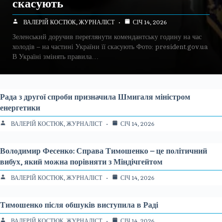
скасують
ВАЛЕРІЙ КОСТЮК, ЖУРНАЛІСТ
СІЧ 14, 2026
Зеленський доручив переглянути комендантську годину на час
холодів – на частині України її скасують Фото: president.gov.ua
В Україні змінять правила…
Рада з другої спроби призначила Шмигаля міністром
енергетики
ВАЛЕРІЙ КОСТЮК, ЖУРНАЛІСТ
СІЧ 14, 2026
Володимир Фесенко: Справа Тимошенко – це політичний
вибух, який можна порівняти з Міндічгейтом
ВАЛЕРІЙ КОСТЮК, ЖУРНАЛІСТ
СІЧ 14, 2026
Тимошенко після обшуків виступила в Раді
ВАЛЕРІЙ КОСТЮК, ЖУРНАЛІСТ
СІЧ 14, 2026