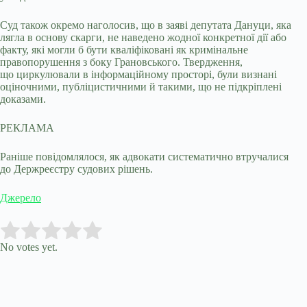
Суд також окремо наголосив, що в заяві депутата Дануци, яка
лягла в основу скарги, не наведено жодної конкретної дії або
факту, які могли б бути кваліфіковані як кримінальне
правопорушення з боку Грановського. Твердження,
що циркулювали в інформаційному просторі, були визнані
оціночними, публіцистичними й такими, що не підкріплені
доказами.
РЕКЛАМА
Раніше повідомлялося, як адвокати систематично втручалися
до Держреєстру судових рішень.
Джерело
Submit Rating
Rate this item:
No votes yet.