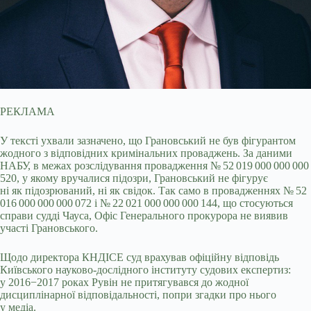
РЕКЛАМА
У тексті ухвали зазначено, що Грановський не був фігурантом
жодного з відповідних кримінальних проваджень. За даними
НАБУ, в межах розслідування провадження № 52 019 000 000 000
520, у якому вручалися підозри, Грановський не фігурує
ні як підозрюваний, ні як свідок. Так само в провадженнях № 52
016 000 000 000 072 і № 22 021 000 000 000 144, що стосуються
справи судді Чауса, Офіс Генерального прокурора не виявив
участі Грановського.
Щодо директора КНДІСЕ суд врахував офіційну відповідь
Київського науково-дослідного інституту судових експертиз:
у 2016−2017 роках Рувін не притягувався до жодної
дисциплінарної відповідальності, попри згадки про нього
у медіа.