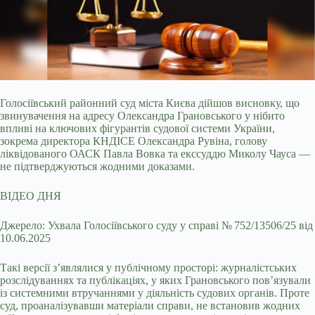
Голосіївський районний суд міста Києва дійшов висновку, що
звинувачення на адресу Олександра Грановського у нібито
впливі на ключових фігурантів судової системи України,
зокрема директора КНДІСЕ Олександра Рувіна, голову
ліквідованого ОАСК Павла Вовка та екссуддю Миколу Чауса —
не підтверджуються жодними доказами.
ВІДЕО ДНЯ
Джерело: Ухвала Голосіївського суду у справі № 752/13506/25 від
10.06.2025
Такі версії з’являлися у публічному просторі: журналістських
розслідуваннях та публікаціях, у яких Грановського пов’язували
із системними втручаннями у діяльність судових органів. Проте
суд, проаналізувавши матеріали справи, не встановив жодних