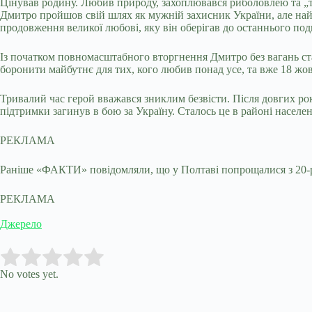
Цінував родину. Любив природу, захоплювався риболовлею та 
Дмитро пройшов свій шлях як мужній захисник України, але найб
продовження великої любові, яку він оберігав до останнього под
Із початком повномасштабного вторгнення Дмитро без вагань ста
боронити майбутнє для тих, кого любив понад усе, та вже 18 жовт
Тривалий час герой вважався зниклим безвісти. Після довгих рок
підтримки загинув в бою за Україну. Сталось це в районі населе
РЕКЛАМА
Раніше «ФАКТИ» повідомляли, що у Полтаві попрощалися з 20-р
РЕКЛАМА
Джерело
Submit Rating
Rate this item:
No votes yet.