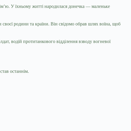
сім’ю. У їхньому житті народилася донечка — маленьке
 своєї родини та країни. Він свідомо обрав шлях воїна, щоб
лдат, водій протитанкового відділення взводу вогневої
став останнім.