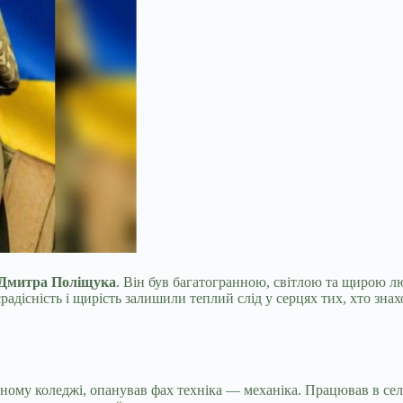
 Дмитра Поліщука
. Він був багатогранною, світлою та щирою 
радісність і щирість залишили теплий слід у серцях тих, хто зна
ному коледжі, опанував фах техніка — механіка. Працював в сел