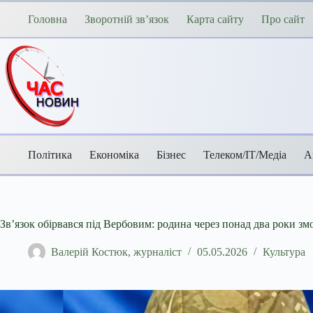
Перейти
до
Головна
Зворотній зв’язок
Карта сайту
Про сайт
вмісту
Політика
Економіка
Бізнес
Телеком/ІТ/Медіа
А
Зв’язок обірвався під Вербовим: родина через понад два роки зм
Валерій Костюк, журналіст
05.05.2026
Культура