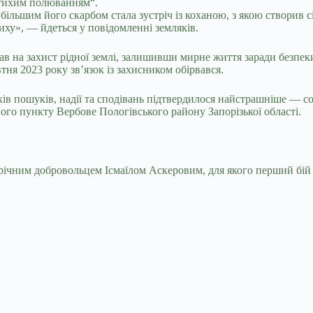
„тихим полюванням“.
ільшим його скарбом стала зустріч із коханою, з якою створив 
иху», — йдеться у повідомленні земляків.
в на захист рідної землі, залишивши мирне життя заради безпеки
ня 2023 року зв’язок із захисником обірвався.
ів пошуків, надії та сподівань підтвердилося найстрашніше — со
ного пункту Вербове Пологівського району Запорізької області.
ічним добровольцем Ісмаїлом Аскеровим, для якого перший бій 