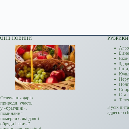
АННІ НОВИНИ
РУБРИКИ
Агро
Бізн
Екон
Здор
Інци
Куль
Неру
Полі
Спор
Стат
Освячення дарів
Теле
природи, участь
З усіх пит
у «братчині»,
адресою c
поминання
померлих: які давні
обряди і звичаї
виконували українці