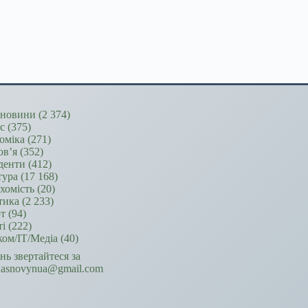
новини
(2 374)
ес
(375)
оміка
(271)
ов’я
(352)
денти
(412)
тура
(17 168)
хомість
(20)
тика
(2 233)
т
(94)
ті
(222)
ком/ІТ/Медіа
(40)
ань звертайтеся за
hasnovynua@gmail.com