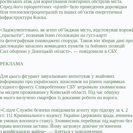
російських атак для коригування повторних обстрілів міста.
Серед його пріоритетних «цілей» було проведення дорозвідки
біля теплоелектроцентралей та інших об’єктів енергетичної
інфраструктури Києва.
«Задокументовано, як агент об’їжджав місто, відстежував ворожі
„прильоти“, позначав їхню геолокацію на гугл-карті
та фотографував пошкоджені споруди. Також він збирав дані про
дислокацію запасних командних пунктів та бойових позицій
Сил оборони у Донецькій області», — повідомили в СБУ.
РЕКЛАМА
Для цього фігурант завуальовано випитував у знайомих
інформацію про українських захисників на різних напрямках
східного фронту. Співробітники СБУ затримали зловмисника
за місцем проживання у Київській області. Під час обшуку
в нього вилучено смартфон із доказами роботи на ворога.
«Слідчі Служби безпеки повідомили агенту про підозру за ч. 2
ст. 111 Кримінального кодексу України (державна зрада, вчинена
в умовах воєнного стану). Зловмисник перебуває під вартою без
права внесення застави. Йому загрожує довічне ув’язнення
з конфіскацією майна», — йдеться у повідомленні.