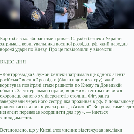
Боротьба з колаборантами триває. Служба безпеки України
затримала коригувальника воєнної розвідки рф, який наводив
ворожі удари по Києву. Про це повідомили у відомстві.
ВІДЕО ДНЯ
«Контррозвідка Служби безпеки затримала ще одного агента
російської воєнної розвідки (більш відомої як гру), який
коригував повітряні атаки рашистів по Києву та Донецькій
області. За матеріалами справи, ворожим агентом виявився
охоронець одного з університетів столиці. Фігуранта
завербували через його сестру, яка проживає в рф. У подальшому
родичка агента виконувала роль „зв'язкової“. Зокрема, саме через
неї агент передавав координати для гру», — йдеться
у повідомленні.
Встановлено, що у Києві зловмисник відстежував наслідки