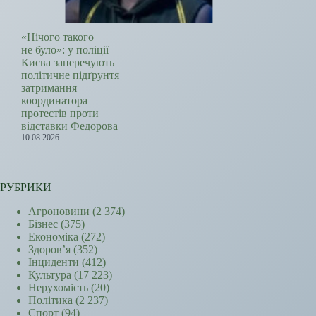
«Нічого такого
не було»: у поліції
Києва заперечують
політичне підґрунтя
затримання
координатора
протестів проти
відставки Федорова
10.08.2026
РУБРИКИ
Агроновини
(2 374)
Бізнес
(375)
Економіка
(272)
Здоров’я
(352)
Інциденти
(412)
Культура
(17 223)
Нерухомість
(20)
Політика
(2 237)
Спорт
(94)