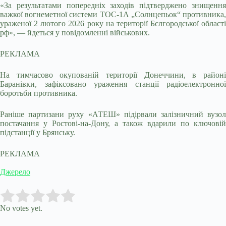
«За результатами попередніх заходів підтверджено знищення
важкої вогнеметної системи ТОС-1А „Солнцепьок“ противника,
ураженої 2 лютого 2026 року на території Бєлгородської області
рф», — йдеться у повідомленні військових.
РЕКЛАМА
На тимчасово окупованій території Донеччини, в районі
Баранівки, зафіксовано ураження станції радіоелектронної
боротьби противника.
Раніше партизани руху «АТЕШ» підірвали залізничний вузол
постачання у Ростові-на-Дону, а також вдарили по ключовій
підстанції у Брянську.
РЕКЛАМА
Джерело
Submit Rating
Rate this item:
No votes yet.