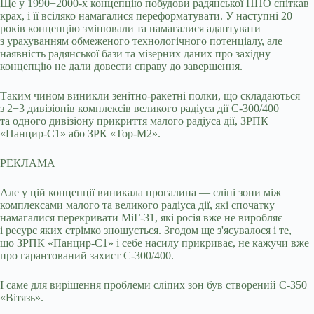
Ще у 1990−2000-х концепцію побудови радянської ППО спіткав
крах, і її всіляко намагалися переформатувати. У наступні 20
років концепцію змінювали та намагалися адаптувати
з урахуванням обмеженого технологічного потенціалу, але
наявність радянської бази та мізерних даних про західну
концепцію не дали довести справу до завершення.
Таким чином виникли зенітно-ракетні полки, що складаються
з 2−3 дивізіонів комплексів великого радіуса дії С-300/400
та одного дивізіону прикриття малого радіуса дії, ЗРПК
«Панцир-С1» або ЗРК «Тор-М2».
РЕКЛАМА
Але у цій концепції виникала прогалина — сліпі зони між
комплексами малого та великого радіуса дії, які спочатку
намагалися перекривати МіГ-31, які росія вже не виробляє
і ресурс яких стрімко зношується. Згодом ще з'ясувалося і те,
що ЗРПК «Панцир-С1» і себе насилу прикриває, не кажучи вже
про гарантований захист С-300/400.
І саме для вирішення проблеми сліпих зон був створений С-350
«Вітязь».