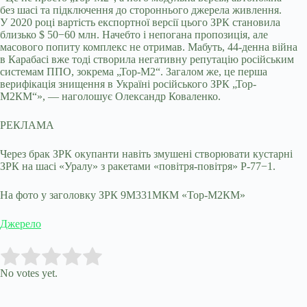
без шасі та підключення до стороннього джерела живлення.
У 2020 році вартість експортної версії цього ЗРК становила
близько $ 50−60 млн. Начебто і непогана пропозиція, але
масового попиту комплекс не отримав. Мабуть, 44-денна війна
в Карабасі вже тоді створила негативну репутацію російським
системам ППО, зокрема „Тор-М2“. Загалом же, це перша
верифікація знищення в Україні російського ЗРК „Тор-
М2КМ“», — наголошує Олександр Коваленко.
РЕКЛАМА
Через брак ЗРК окупанти навіть змушені створювати кустарні
ЗРК на шасі «Уралу» з ракетами «повітря-повітря» Р-77−1.
На фото у заголовку ЗРК 9М331МКМ «Тор-M2КМ»
Джерело
Submit Rating
Rate this item:
No votes yet.