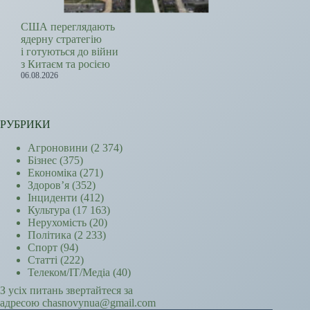
США переглядають
ядерну стратегію
і готуються до війни
з Китаєм та росією
06.08.2026
РУБРИКИ
Агроновини
(2 374)
Бізнес
(375)
Економіка
(271)
Здоров’я
(352)
Інциденти
(412)
Культура
(17 163)
Нерухомість
(20)
Політика
(2 233)
Спорт
(94)
Статті
(222)
Телеком/ІТ/Медіа
(40)
З усіх питань звертайтеся за
адресою chasnovynua@gmail.com