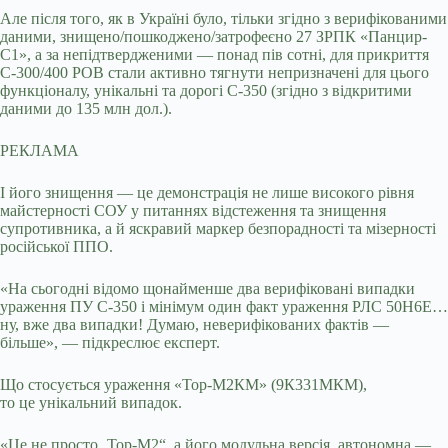
Але після того, як в Україні було, тільки згідно з верифікованими
даними, знищено/пошкоджено/затрофеєно 27 ЗРПК «Панцир-
С1», а за непідтвердженими — понад пів сотні, для прикриття
С-300/400 РОВ стали активно тягнути непризначені для цього
функціоналу, унікальні та дорогі С-350 (згідно з відкритими
даними до 135 млн дол.).
РЕКЛАМА
І його знищення — це демонстрація не лише високого рівня
майстерності СОУ у питаннях відстеження та знищення
супротивника, а й яскравий маркер безпорадності та мізерності
російської ППО.
«На сьогодні відомо щонайменше два верифіковані випадки
ураження ПУ С-350 і мінімум один факт ураження РЛС 50Н6Е…
ну, вже два випадки! Думаю, неверифікованих фактів —
більше», — підкреслює експерт.
Що стосується ураження «Тор-М2КМ» (9К331МКМ),
то це унікальний випадок.
«Це не просто „Тор-М2“, а його модульна версія, автономна —