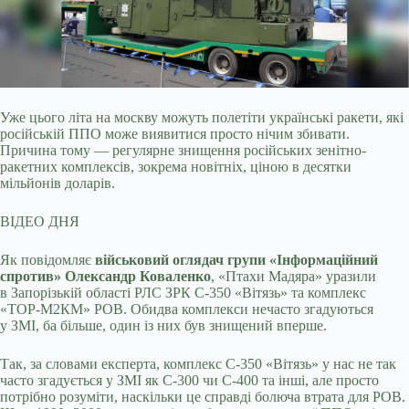
Уже цього літа на москву можуть полетіти українські ракети, які
російській ППО може виявитися просто нічим збивати.
Причина тому — регулярне знищення російських
зенітно-
ракетних комплексів, зокрема новітніх, ціною в десятки
мільйонів доларів.
ВІДЕО ДНЯ
Як повідомляє
військовий оглядач групи «Інформаційний
спротив» Олександр Коваленко
, «Птахи Мадяра» уразили
в Запорізькій області РЛС ЗРК С-350 «Вітязь» та комплекс
«ТОР-М2КМ» РОВ. Обидва комплекси нечасто згадуються
у ЗМІ, ба більше, один із них був знищений вперше.
Так, за словами експерта, комплекс С-350 «Вітязь» у нас не так
часто згадується у ЗМІ як С-300 чи С-400 та інші, але просто
потрібно розуміти, наскільки це справді болюча втрата для РОВ.