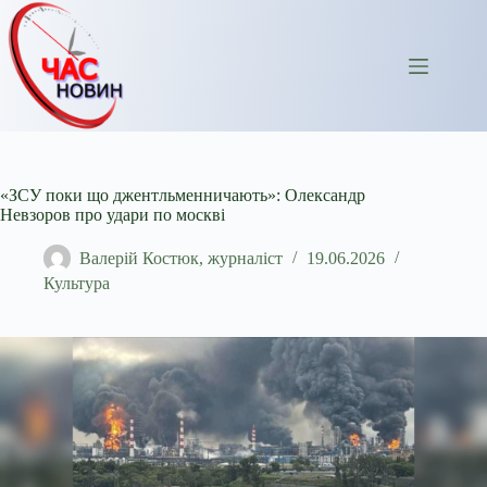
Перейти
до
вмісту
«ЗСУ поки що джентльменничають»: Олександр
Невзоров про удари по москві
Валерій Костюк, журналіст
19.06.2026
Культура