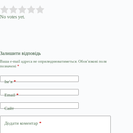
Submit Rating
Rate this item:
No votes yet.
Залишити відповідь
Ваша e-mail адреса не оприлюднюватиметься.
Обов’язкові поля
позначені
*
Ім’я
*
Email
*
Сайт
Додати коментар
*