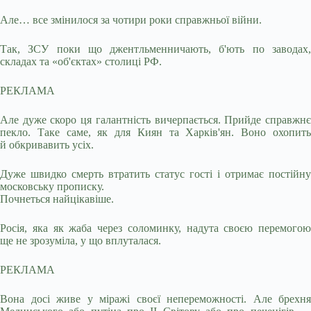
Але… все змінилося за чотири роки справжньої війни.
Так, ЗСУ поки що джентльменничають, б'ють по заводах,
складах та «об'єктах» столиці РФ.
РЕКЛАМА
Але дуже скоро ця галантність вичерпається. Прийде справжнє
пекло. Таке саме, як для Киян та Харків'ян. Воно охопить
й обкривавить усіх.
Дуже швидко смерть втратить статус гості і отримає постійну
московську прописку.
Почнеться найцікавіше.
Росія, яка як жаба через соломинку, надута своєю перемогою
ще не зрозуміла, у що вплуталася.
РЕКЛАМА
Вона досі живе у міражі своєї непереможності. Але брехня