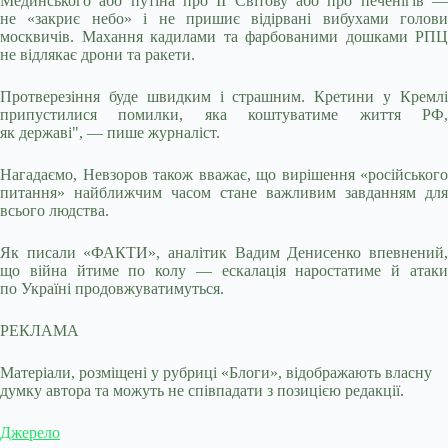
Мединського або путіна про II Світову або про печенігів —
не «закриє небо» і не пришиє відірвані вибухами голови
москвичів. Махання кадилами та фарбованими дошками РПЦ
не відлякає дрони та ракети.
Протверезіння буде швидким і страшним. Кретини у Кремлі
припустилися помилки, яка коштуватиме життя РФ,
як державі", — пише журналіст.
Нагадаємо, Невзоров також вважає, що вирішення «російського
питання» найближчим часом стане важливим завданням для
всього людства.
Як писали «ФАКТИ», аналітик Вадим Денисенко впевнений,
що війна йтиме по колу — ескалація наростатиме й атаки
по Україні продовжуватимуться.
РЕКЛАМА
Матеріали, розміщені у рубриці «Блоги», відображають власну
думку автора та можуть не співпадати з позицією редакції.
Джерело