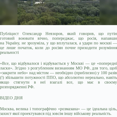
Публіцист Олександр Невзоров, який говорив, що путін
готовий воювати вічно, попереджає, що росія, напавши
на Україну, не зрозуміла, у що вплуталася, а удари по москві
це лише початок, коли до росіян почне приходити розуміння
реальності
«Все, що відбувалося і відбувається у Москві — це «попередні
ласки». Згідно з розгубленим визнанням МО РФ, для того, щоб
«закрити небо» над містом — необхідно (приблизно) у 100 разів
(!) збільшити потужності ППО, що абсолютно нереально, навіть
якщо стягнути в неї взагалі все, що має в своєму
розпорядженні РФ.
ВІДЕО ДНЯ
Москва, велика і топографічно «розмазана» — це ідеальна ціль,
захист якої проектувався під зовсім іншу військову реальність.