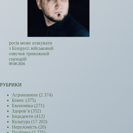
росія може атакувати
з Білорусі: військовий
озвучив тривожний
сценарій
09.08.2026
РУБРИКИ
Агроновини
(2 374)
Бізнес
(375)
Економіка
(271)
Здоров’я
(352)
Інциденти
(412)
Культура
(17 203)
Нерухомість
(20)
Політика
(2 235)