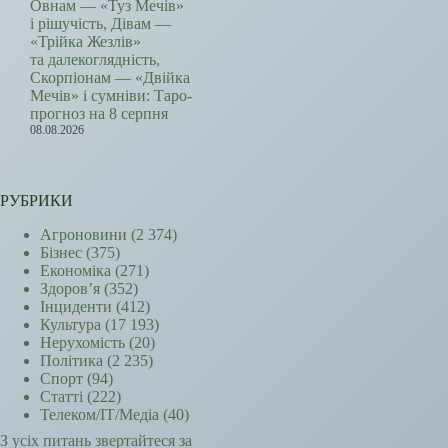
Овнам — «Туз Мечів»
і рішучість, Дівам —
«Трійка Жезлів»
та далекоглядність,
Скорпіонам — «Двійка
Мечів» і сумніви: Таро-
прогноз на 8 серпня
08.08.2026
РУБРИКИ
Агроновини
(2 374)
Бізнес
(375)
Економіка
(271)
Здоров’я
(352)
Інциденти
(412)
Культура
(17 193)
Нерухомість
(20)
Політика
(2 235)
Спорт
(94)
Статті
(222)
Телеком/ІТ/Медіа
(40)
З усіх питань звертайтеся за