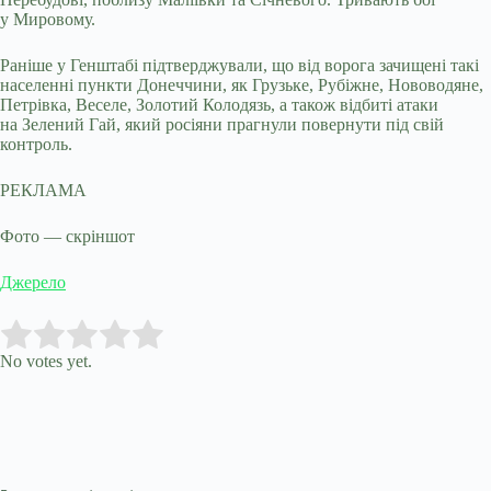
у Мировому.
Раніше у Генштабі підтверджували, що від ворога зачищені такі
населенні пункти Донеччини, як Грузьке, Рубіжне, Нововодяне,
Петрівка, Веселе, Золотий Колодязь, а також відбиті атаки
на Зелений Гай, який росіяни прагнули повернути під свій
контроль.
РЕКЛАМА
Фото — скріншот
Джерело
Submit Rating
Rate this item:
No votes yet.