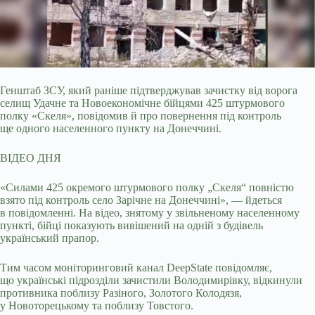
Генштаб ЗСУ, який раніше підтверджував зачистку від ворога
селищ Удачне та Новоекономічне бійцями 425 штурмового
полку «Скеля», повідомив й про повернення
під контроль
ще одного населенного пункту на Донеччині.
ВІДЕО ДНЯ
«Силами 425 окремого штурмового полку „Скеля“ повністю
взято під контроль село Зарічне на Донеччині», — йдеться
в повідомленні. На відео, знятому у звільненому населенному
пункті, бійці показують вивішений на одній з будівель
український прапор.
Тим часом моніторинговий канал DeepState повідомляє,
що українські підрозділи зачистили Володимирівку, відкинули
противника поблизу Разіного, Золотого Колодязя,
у Новоторецькому та поблизу Товстого.