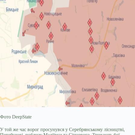
Фото DeepState
У той же час ворог просунувся у Серебрянському лісництві,
Перебудові, поблизу Маліївки та Січневого. Тривають бої