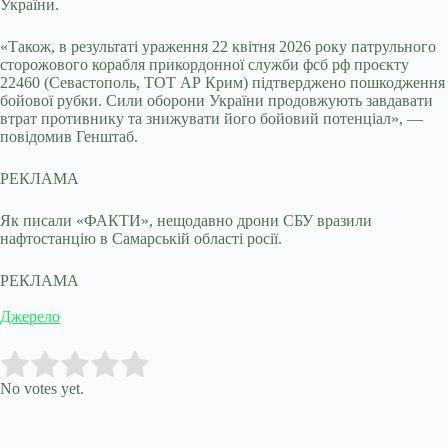
України.
«Також, в результаті ураження 22 квітня 2026 року патрульного
сторожового корабля прикордонної служби фсб рф проєкту
22460 (Севастополь, ТОТ АР Крим) підтверджено пошкодження
бойової рубки. Сили оборони України продовжують завдавати
втрат противнику та знижувати його бойовий потенціал», —
повідомив Генштаб.
РЕКЛАМА
Як писали «ФАКТИ», нещодавно дрони СБУ вразили
нафтостанцію в Самарській області росії.
РЕКЛАМА
Джерело
Submit Rating
Rate this item:
No votes yet.