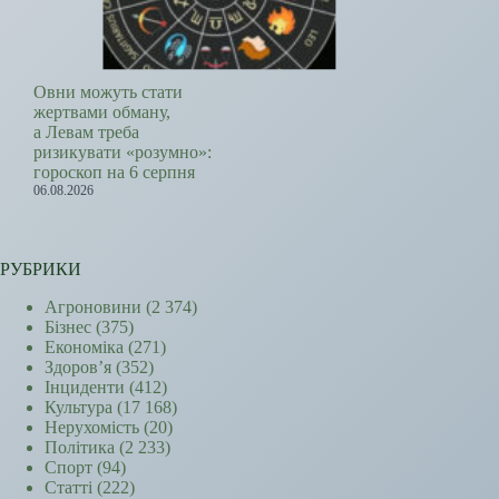
Овни можуть стати
жертвами обману,
а Левам треба
ризикувати «розумно»:
гороскоп на 6 серпня
06.08.2026
РУБРИКИ
Агроновини
(2 374)
Бізнес
(375)
Економіка
(271)
Здоров’я
(352)
Інциденти
(412)
Культура
(17 168)
Нерухомість
(20)
Політика
(2 233)
Спорт
(94)
Статті
(222)