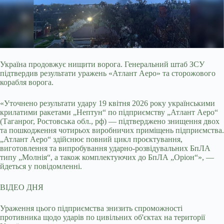
Україна продовжує нищити ворога. Генеральний штаб ЗСУ
підтвердив результати уражень «Атлант Аеро» та сторожового
корабля ворога.
«Уточнено результати
удару 19 квітня 2026 року українськими
крилатими ракетами „Нептун“ по підприємству „Атлант Аеро“
(Таганрог, Ростовська обл., рф) — підтверджено знищення двох
та пошкодження чотирьох виробничих приміщень підприємства.
„Атлант Аеро“ здійснює повний цикл проєктування,
виготовлення та випробування ударно-розвідувальних БпЛА
типу „Молнія“, а також комплектуючих до БпЛА „Оріон“», —
йдеться у повідомленні.
ВІДЕО ДНЯ
Ураження цього підприємства знизить спроможності
противника щодо ударів по цивільних об'єктах на території