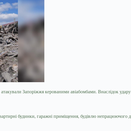
 атакували Запоріжжя керованими авіабомбами. Внаслідок удару 
ртирні будинки, гаражні приміщення, будівлю непрацюючого ди