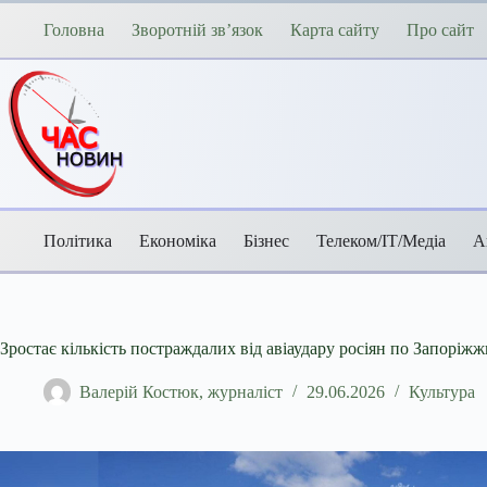
Перейти
до
Головна
Зворотній зв’язок
Карта сайту
Про сайт
вмісту
Політика
Економіка
Бізнес
Телеком/ІТ/Медіа
А
Зростає кількість постраждалих від авіаудару росіян по Запоріжж
Валерій Костюк, журналіст
29.06.2026
Культура