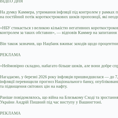
ВІДЕО ДНЯ
На думку Каммера, утримання інфляції під контролем у рамках 
на постійний потік короткострокових шоків пропозиції, які неод
«НБУ стикається з великою кількістю негативних короткостроко
контролем за таких обставин», — відповів Каммер на запитання 
Він також зазначив, що Нацбанк вживає заходів щодо процентних
РЕКЛАМА
«Неймовірно складно, набагато більше шоків, але вони добре сп
Нагадаємо, у березні 2026 року інфляція пришвидшилася — до 7,9
інфляції перевищили прогноз Національного банку, опублікований
та підвищення світових цін на нафту.
Раніше повідомлялось, що війна на Близькому Сході та зростанн
України Андрій Пишний під час виступу у Вашингтоні.
РЕКЛАМА