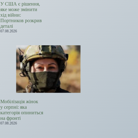
У США є рішення,
яке може змінити
хід війни:
Портников розкрив
деталі
07.08.2026
Мобілізація жінок
у серпні: яка
категорія опиниться
на фронті
07.08.2026