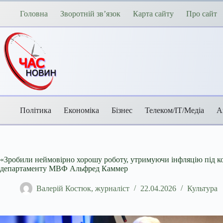
Перейти
до
Головна
Зворотній зв’язок
Карта сайту
Про сайт
вмісту
Політика
Економіка
Бізнес
Телеком/ІТ/Медіа
А
«Зробили неймовірно хорошу роботу, утримуючи інфляцію під 
департаменту МВФ Альфред Каммер
Валерій Костюк, журналіст
22.04.2026
Культура