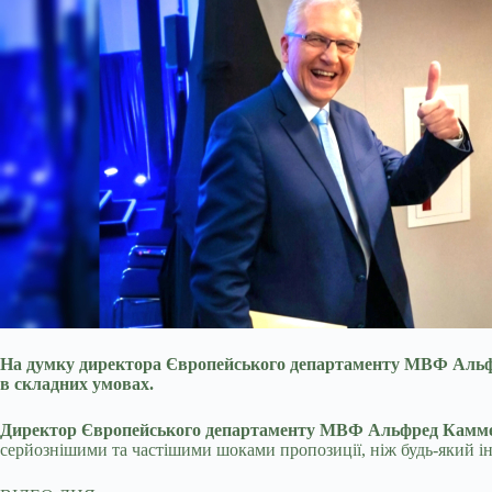
На думку директора Європейського департаменту МВФ Альфре
в складних умовах.
Директор Європейського департаменту МВФ Альфред Камм
серйознішими та частішими шоками пропозиції, ніж будь-який інш