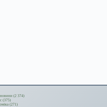
новини
(2 374)
ес
(375)
оміка
(271)