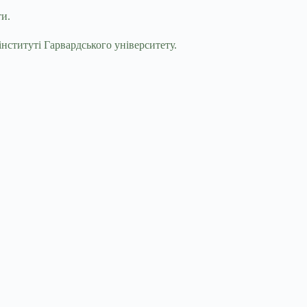
ти.
нституті Гарвардського університету.