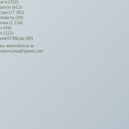
ов’я
(352)
денти
(412)
тура
(17 183)
хомість
(20)
тика
(2 234)
т
(94)
ті
(222)
ком/ІТ/Медіа
(40)
ань звертайтеся за
hasnovynua@gmail.com