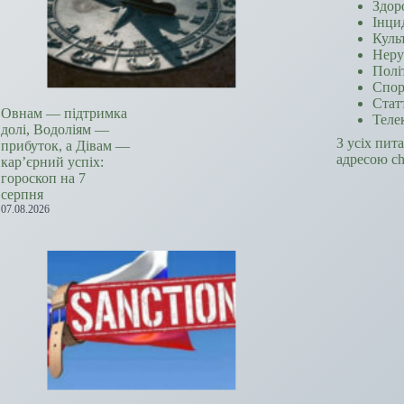
Здор
Інци
Куль
Неру
Полі
Спор
Стат
Овнам — підтримка
Теле
долі, Водоліям —
З усіх пит
прибуток, а Дівам —
адресою c
кар’єрний успіх:
гороскоп на 7
серпня
07.08.2026