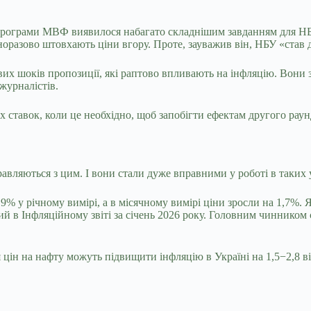
програми МВФ виявилося набагато складнішим завданням для НБУ,
норазово штовхають ціни вгору. Проте, зауважив він, НБУ «став 
вих шоків пропозиції, які раптово впливають на інфляцію. Вони
журналістів.
 ставок, коли це необхідно, щоб запобігти ефектам другого рау
равляються з цим. І вони стали дуже вправними у роботі в таких
% у річному вимірі, а в місячному вимірі ціни зросли на 1,7%. 
 в Інфляційному звіті за січень 2026 року. Головним чинником с
я цін на нафту можуть підвищити інфляцію в Україні на 1,5−2,8 