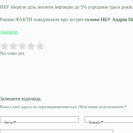
НБУ зберігає ціль знизити інфляцію до 5% упродовж трьох років
Раніше ФАКТИ повідомляли про зустріч
голови НБУ Андрія П
Джерело
Submit Rating
Rate this item:
No votes yet.
Залишити відповідь
Ваша e-mail адреса не оприлюднюватиметься.
Обов’язкові поля позначені
*
Ім’я
*
Email
*