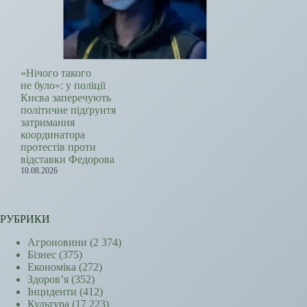
«Нічого такого
не було»: у поліції
Києва заперечують
політичне підґрунтя
затримання
координатора
протестів проти
відставки Федорова
10.08.2026
РУБРИКИ
Агроновини
(2 374)
Бізнес
(375)
Економіка
(272)
Здоров’я
(352)
Інциденти
(412)
Культура
(17 223)