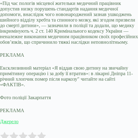
«Під час пологів місцевої жительки медичний працівник
допустив низку порушень стандартів надання медичної
допомоги, внаслідок чого новонароджений зазнав ушкоджень
шийного відділу хребта та спинного мозку, які згодом призвели
до смерті дитини», — зазначили в поліції та додали, що медику
інкримінують ч. 2 ст. 140 Кримінального кодексу України —
неналежне виконання медичним працівником своїх професійних
обов’язків, що спричинило тяжкі наслідки неповнолітньому.
РЕКЛАМА
Ексклюзивний матеріал «Я віддав свою дитину на звичайну
примітивну операцію і за добу її втратив»: в лікарні Дніпра 11-
річний хлопчик помер після наркозу" читайте на сайті
«ФАКТІВ».
Фото поліції Закарпаття
РЕКЛАМА
Джерело
Submit Rating
Rate this item: