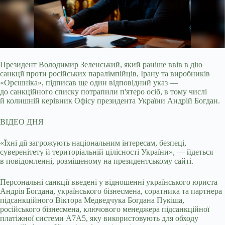
Президент Володимир Зеленський, який раніше ввів в дію
санкції проти російських паралімпійців, Ірану та виробників
«Орєшніка», підписав ще один відповідний
указ —
до санкційного списку потрапили п'ятеро осіб, в тому числі
й колишній керівник Офісу президента України Андрій Богдан.
ВІДЕО ДНЯ
«Їхні дії загрожують національним інтересам, безпеці,
суверенітету й територіальній цілісності України», — йдеться
в повідомленні, розміщеному на президентському сайті.
Персональні санкції введені у відношенні українського юриста
Андрія Богдана, українського бізнесмена, соратника та партнера
підсанкційного Віктора Медведчука Богдана Пукіша,
російського бізнесмена, ключового менеджера підсанкційної
платіжної системи А7А5, яку використовують для обходу