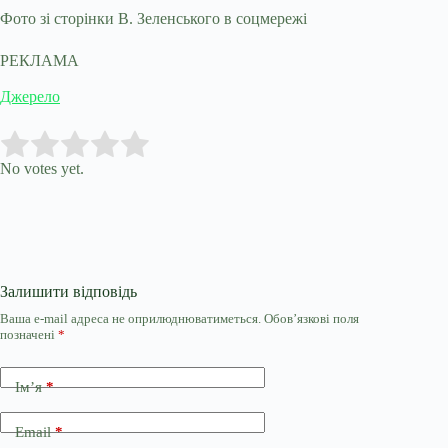
Фото зі сторінки В. Зеленського в соцмережі
РЕКЛАМА
Джерело
Submit Rating
Rate this item:
No votes yet.
Залишити відповідь
Ваша e-mail адреса не оприлюднюватиметься.
Обов’язкові поля
позначені
*
Ім’я
*
Email
*