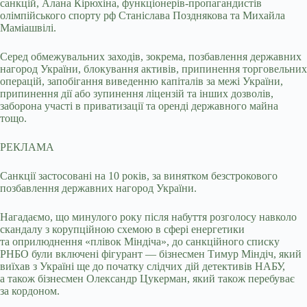
санкцій, Алана Кірюхіна, функціонерів-пропагандистів
олімпійського спорту рф Станіслава Позднякова та Михайла
Маміашвілі.
Серед обмежувальних заходів, зокрема, позбавлення державних
нагород України, блокування активів, припинення торговельних
операцій, запобігання виведенню капіталів за межі України,
припинення дії або зупинення ліцензій та інших дозволів,
заборона участі в приватизації та оренді державного майна
тощо.
РЕКЛАМА
Санкції застосовані на 10 років, за винятком безстрокового
позбавлення державних нагород України.
Нагадаємо, що минулого року після набуття розголосу навколо
скандалу з корупційною схемою в сфері енергетики
та оприлюднення «плівок Міндіча», до санкційного списку
РНБО були включені фігурант — бізнесмен Тимур Міндіч, який
виїхав з Україні ще до початку слідчих дій детективів НАБУ,
а також бізнесмен Олександр Цукерман, який також перебуває
за кордоном.