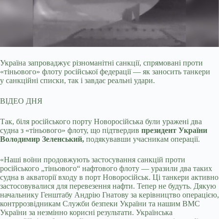
Україна запроваджує різноманітні санкції, спрямовані проти
«тіньового» флоту російської федерації — як заносить танкери
у санкційні списки, так і
завдає реальні удари.
ВІДЕО ДНЯ
Так, біля російського порту Новоросійська були уражені два
судна з «тіньового» флоту, що підтвердив
президент України
Володимир Зеленський,
подякувавши учасникам операції.
«Наші воїни продовжують застосування санкцій проти
російського „тіньового“ нафтового флоту — уразили два таких
судна в акваторії входу в порт Новоросійськ. Ці танкери активно
застосовувалися для перевезення нафти. Тепер не будуть. Дякую
начальнику Генштабу Андрію Гнатову за керівництво операцією,
контррозвідникам Служби безпеки України та нашим ВМС
України за незмінно корисні результати. Українська