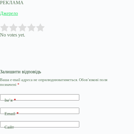
РЕКЛАМА
Джерело
Submit Rating
Rate this item:
No votes yet.
Залишити відповідь
Ваша e-mail адреса не оприлюднюватиметься.
Обов’язкові поля
позначені
*
Ім’я
*
Email
*
Сайт