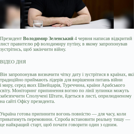
Президент
Володимир Зеленський
4 червня написав відкритий
лист правителю рф володимиру путіну, в якому запропонував
зустрітись, щоб закінчити війну.
ВІДЕО ДНЯ
Він
запропонував визначити чітку дату і зустрітися в країнах, які
традиційно приймають лідерів для вирішення питань війни
і миру, серед яких Швейцарія, Туреччина, країни Арабського
світу. Моніторинг припинення вогню по лінії зупинки можуть
забезпечити Сполучені Штати, йдеться в листі, оприлюдненому
на сайті Офісу президента.
Україна готова припинити вогонь повністю — для часу, коли
триватимуть перемовини. Спроба встановити реальну тишу —
це найкращий старт, щоб почати говорити один з одним.