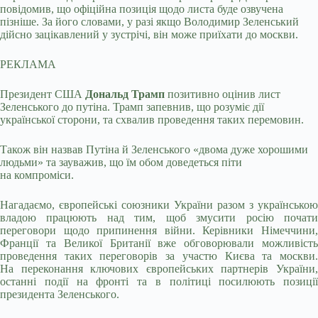
повідомив, що офіційна позиція щодо листа буде озвучена
пізніше. За його словами, у разі якщо Володимир Зеленський
дійсно зацікавлений у зустрічі, він може приїхати до москви.
РЕКЛАМА
Президент США
Дональд Трамп
позитивно оцінив лист
Зеленського до путіна. Трамп запевнив, що розуміє дії
української сторони, та схвалив проведення таких перемовин.
Також він назвав Путіна й Зеленського «двома дуже хорошими
людьми» та зауважив, що їм обом доведеться піти
на компроміси.
Нагадаємо, європейські союзники України разом з українською
владою працюють над тим, щоб змусити росію почати
переговори щодо припинення війни. Керівники Німеччини,
Франції та Великої Британії вже обговорювали можливість
проведення таких переговорів за участю Києва та москви.
На переконання ключових європейських партнерів України,
останні події на фронті та в політиці посилюють позиції
президента Зеленського.