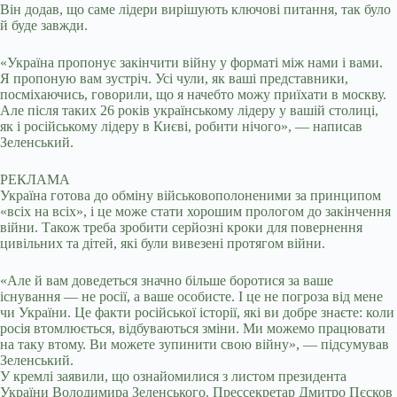
Він додав, що саме лідери вирішують ключові питання, так було
й буде завжди.
«Україна пропонує закінчити війну у форматі між нами і вами.
Я пропоную вам зустріч. Усі чули, як ваші представники,
посміхаючись, говорили, що я начебто можу приїхати в москву.
Але після таких 26 років українському лідеру у вашій столиці,
як і російському лідеру в Києві, робити нічого», — написав
Зеленський.
РЕКЛАМА
Україна готова до обміну військовополоненими за принципом
«всіх на всіх», і це може стати хорошим прологом до закінчення
війни. Також треба зробити серйозні кроки для повернення
цивільних та дітей, які були вивезені протягом війни.
«Але й вам доведеться значно більше боротися за ваше
існування — не росії, а ваше особисте. І це не погроза від мене
чи України. Це факти російської історії, які ви добре знаєте: коли
росія втомлюється, відбуваються зміни. Ми можемо працювати
на таку втому. Ви можете зупинити свою війну», — підсумував
Зеленський.
У кремлі заявили, що ознайомилися з листом президента
України Володимира Зеленського. Прессекретар Дмитро Пєсков