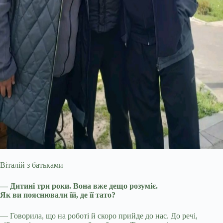
Віталій з батьками
— Дитині три роки. Вона вже дещо розуміє.
Як ви пояснювали їй, де її тато?
— Говорила, що на роботі й скоро прийде до нас. До речі,