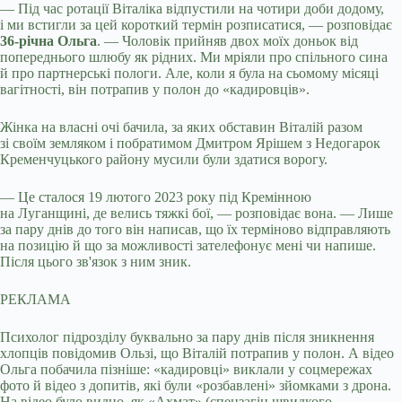
— Під час ротації Віталіка відпустили на чотири доби додому,
і ми встигли за цей короткий термін розписатися, — розповідає
36-річна Ольга
. — Чоловік прийняв двох моїх доньок від
попереднього шлюбу як рідних. Ми мріяли про спільного сина
й про партнерські пологи. Але, коли я була на сьомому місяці
вагітності, він потрапив у полон до «кадировців».
Жінка на власні очі бачила, за яких обставин Віталій разом
зі своїм земляком і побратимом Дмитром Ярішем з Недогарок
Кременчуцького району мусили були здатися ворогу.
— Це сталося 19 лютого 2023 року під Кремінною
на Луганщині, де велись тяжкі бої, — розповідає вона. — Лише
за пару днів до того він написав, що їх терміново відправляють
на позицію й що за можливості зателефонує мені чи напише.
Після цього зв'язок з ним зник.
РЕКЛАМА
Психолог підрозділу буквально за пару днів після зникнення
хлопців повідомив Ользі, що Віталій потрапив у полон. А відео
Ольга побачила пізніше: «кадировці» виклали у соцмережах
фото й відео з допитів, які були «розбавлені» зйомками з дрона.
На відео було видно, як «Ахмат» (спецзагін швидкого