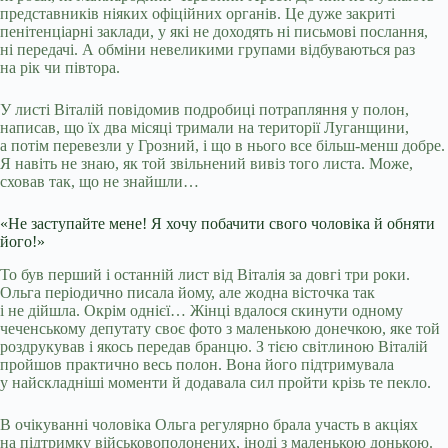
представників ніяких офіційних органів. Це дуже закриті
пенітенціарні заклади, у які не доходять ні письмові послання,
ні передачі. А обміни невеликими групами відбуваються раз
на рік чи півтора.
У листі Віталій повідомив подробиці потрапляння у полон,
написав, що їх два місяці тримали на території Луганщини,
а потім перевезли у Грозний, і що в нього все більш-менш добре.
Я навіть не знаю, як той звільнений вивіз того листа. Може,
сховав так, що не знайшли…
«Не заступайте мене! Я хочу побачити свого чоловіка й обняти
його!»
То був перший і останній лист від Віталія за довгі три роки.
Ольга періодично писала йому, але жодна вісточка так
і не дійшла. Окрім однієї… Жінці вдалося скинути одному
чеченському депутату своє фото з маленькою донечкою, яке той
роздрукував і якось передав бранцю. З тією світлиною Віталій
пройшов практично весь полон. Вона його підтримувала
у найскладніші моменти й додавала сил пройти крізь те пекло.
В очікуванні чоловіка Ольга регулярно брала участь в акціях
на підтримку військовополонених, іноді з маленькою донькою.