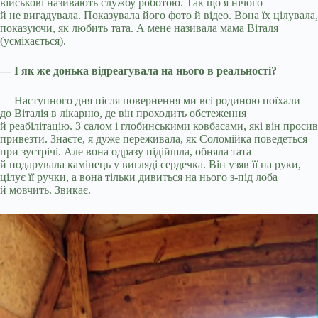
військові називають службу роботою. Так що я нічого
й не вигадувала. Показувала його фото й відео. Вона їх цілувала,
показуючи, як любить тата. А мене називала мама Віталя
(усміхається).
— І як же донька відреагувала на нього в реальності?
— Наступного дня після повернення ми всі родиною поїхали
до Віталія в лікарню, де він проходить обстеження
й реабілітацію. З салом і глобинськими ковбасами, які він просив
привезти. Знаєте, я дуже переживала, як Соломійка поведеться
при зустрічі. Але вона одразу підійшла, обняла тата
й подарувала камінець у вигляді сердечка. Він узяв її на руки,
цілує її ручки, а вона тільки дивиться на нього з-під лоба
й мовчить. Звикає.