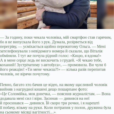
— За годину, поки чекала чоловіка, мій смартфон став гарячим,
бо я не випускала його з рук. Думала, розірветься від
перегріву, — усміхається щойно пережитому
Ольга. — Мені
зателефонували з невідомого номера й сказали, що Віталія
обміняли. І тут же почула рідний голос: «Кицю, я вдома!»
А в мене серце ледь не вискочить з грудей. «Я чекаю тебе,
коханий! Зустрічатиму з автобуса», — промовила. Ви чули б
його реакцію! «Ти мене чекаєш?!» — кілька разів перепитав
чоловік, не вірячи почутому.
Певно, багато хто бачив це відео, на якому щасливий чоловік
вийняв з нагрудної кишені дещо пошарпане фото:
«Це Соломійка, моя донечка, — пояснив журналістам. — Вона
додавала мені сил і віри. Засинав — дивився на неї
й просинався — дивився. Їй скоро три рочки, і я нарешті
її побачу, візьму на руки. Коли потрапив у полон, дружина була
на сьомому місяці вагітності…»