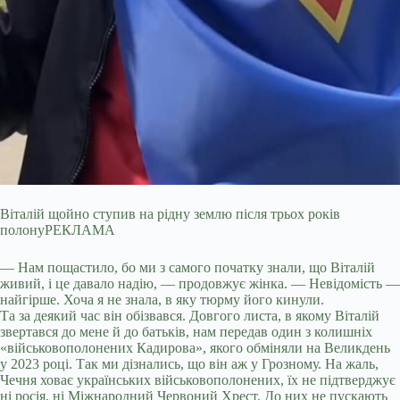
Віталій щойно ступив на рідну землю після трьох років
полонуРЕКЛАМА
— Нам пощастило, бо ми з самого початку знали, що Віталій
живий, і це давало надію, — продовжує жінка. — Невідомість —
найгірше. Хоча я не знала, в яку тюрму його кинули.
Та за деякий час він обізвався. Довгого листа, в якому Віталій
звертався до мене й до батьків, нам передав один з колишніх
«військовополонених Кадирова», якого обміняли на Великдень
у 2023 році. Так ми дізнались, що він аж у Грозному. На жаль,
Чечня ховає українських військовополонених, їх не підтверджує
ні росія, ні Міжнародний Червоний Хрест. До них не пускають