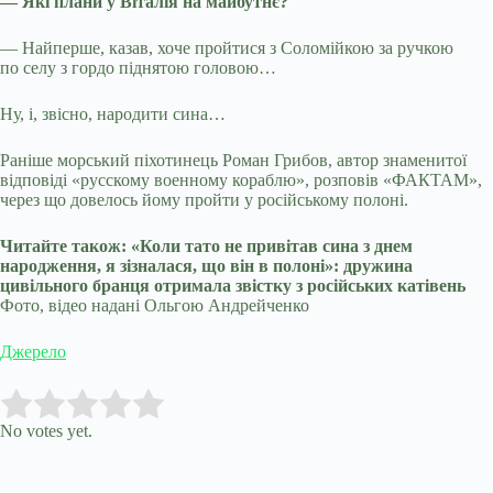
— Які плани у Віталія на майбутнє?
— Найперше, казав, хоче пройтися з Соломійкою за ручкою
по селу з гордо піднятою головою…
Ну, і, звісно, народити сина…
Раніше морський піхотинець Роман Грибов, автор знаменитої
відповіді «русскому военному кораблю», розповів «ФАКТАМ»,
через що довелось йому пройти у російському полоні.
Читайте також: «Коли тато не привітав сина з днем
народження, я зізналася, що він в полоні»: дружина
цивільного бранця отримала звістку з російських катівень
Фото, відео надані Ольгою Андрейченко
Джерело
Submit Rating
Rate this item:
No votes yet.