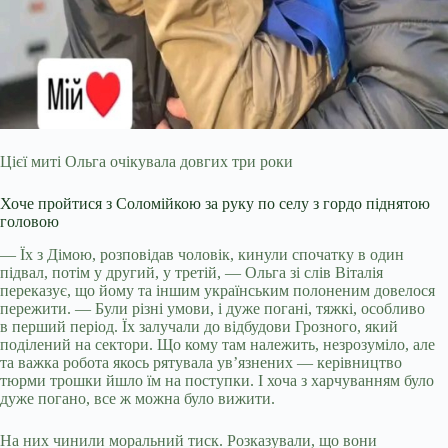
Цієї миті Ольга очікувала довгих три роки
Хоче пройтися з Соломійкою за руку по селу з гордо піднятою
головою
— Їх з Дімою, розповідав чоловік, кинули спочатку в один
підвал, потім у другий, у третій, — Ольга зі слів Віталія
переказує, що йому та іншим українським полоненим довелося
пережити. — Були різні умови, і дуже погані, тяжкі, особливо
в перший період. Їх залучали до відбудови Грозного, який
поділений на сектори. Що кому там належить, незрозуміло, але
та важка робота якось рятувала ув’язнених — керівництво
тюрми трошки йшло їм на поступки. І хоча з харчуванням було
дуже погано, все ж можна було вижити.
На них чинили моральний тиск. Розказували, що вони