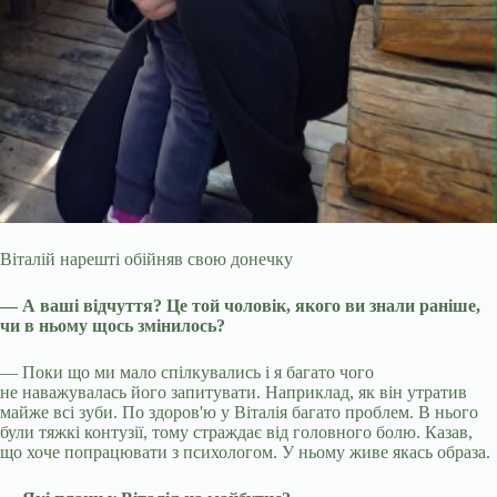
Віталій нарешті обійняв свою донечку
— А ваші відчуття? Це той чоловік, якого ви знали раніше,
чи в ньому щось змінилось?
— Поки що ми мало спілкувались і я багато чого
не наважувалась його запитувати. Наприклад, як він утратив
майже всі зуби. По здоров'ю у Віталія багато проблем. В нього
були тяжкі контузії, тому страждає від головного болю. Казав,
що хоче попрацювати з психологом. У ньому живе якась образа.