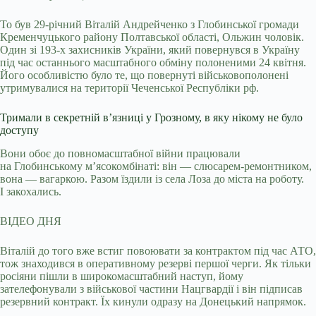
То був 29-річний Віталій Андрейченко з Глобинської громади
Кременчуцького району Полтавської області, Ольжин чоловік.
Один зі 193-х захисників України, який повернувся в Україну
під час останнього масштабного обміну полоненими 24 квітня.
Його особливістю було те, що повернуті військовополонені
утримувалися на території Чеченської Республіки рф.
Тримали в секретній в’язниці у Грозному, в яку нікому не було
доступу
Вони обоє до повномасштабної війни працювали
на Глобинському м’ясокомбінаті: він — слюсарем-ремонтником,
вона — вагаркою. Разом їздили із села Лоза до міста на роботу.
І закохались.
ВІДЕО ДНЯ
Віталій до того вже встиг повоювати за контрактом під час АТО,
тож знаходився в оперативному резерві першої черги. Як тільки
росіяни пішли в широкомасштабний наступ, йому
зателефонували з військової частини Нацгвардії і він підписав
резервний контракт. Їх кинули одразу на Донецький напрямок.