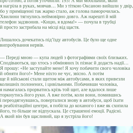
про сотню, а потім уточнили: 193! А мій мобільний, який
я нагріла в руках, мовчав… Ми з тіткою Оксаною вийшли у двір,
бо у приміщенні так жарко стало, аж голова паморочилась.
Хвилини тягнулись неймовірно довго. Аж нарешті й мій
телефон задзвонив. «Кицю, я вдома!» — почула в трубці
й просто застрибала на місці від щастя.
Лишалось дочекатись під’їзду автобусів. Це було ще одне
випробування нервів.
— Переді мною — купа людей з фотографіями своїх близьких.
Сподіваються, що хтось з обміняних їх пізнає й додасть надії…
Я прошу: «Не заступайте мене! Я хочу побачити свого чоловіка
й обняти його!» Мене ніхто не чує, звісно. А потім
ще й військові стали щитом між автобусами, в яких привезли
колишніх полонених, і цивільними. Побачивши чоловіка,
я намагалась прорватись крізь той щит, але вдалося лише
торкнутись його руки. А вже потім, коли вони, помившись
і переодягнувшись, поверталися знову в автобуси, щоб їхати
в реабілітаційні центри, я побігла до коханого і вже як схопила
його, то більше не відпускала. Це страшенні емоції. Радісні.
А який він був щасливий, що я зустріла його!