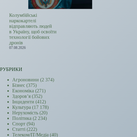
Колумбійські
наркокартелі
відправляють людей
в Україну, щоб освоїти
технології бойових
дронів
07.08.2026
РУБРИКИ
Агроновини
(2 374)
Бізнес
(375)
Економіка
(271)
Здоров’я
(352)
Інциденти
(412)
Культура
(17 178)
Нерухомість
(20)
Політика
(2 234)
Спорт
(94)
Статті
(222)
Телеком/ІТ/Медіа
(40)