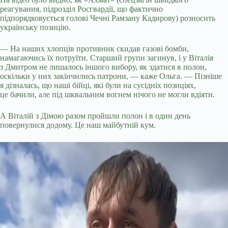
реагування, підрозділ Росгвардії, що фактично
підпорядковується голові Чечні Рамзану Кадирову) розносить
українську позицію.
— На наших хлопців противник скидав газові бомби,
намагаючись їх потруїти. Старший групи загинув, і у Віталія
з Дмитром не лишалось іншого вибору, як здатися в полон,
оскільки у них закінчились патрони, — каже Ольга. — Пізніше
я дізналась, що наші бійці, які були на сусідніх позиціях,
це бачили, але під шквальним вогнем нічого не могли вдіяти.
А Віталій з Дімою разом пройшли полон і в один день
повернулися додому. Це наш майбутній кум.