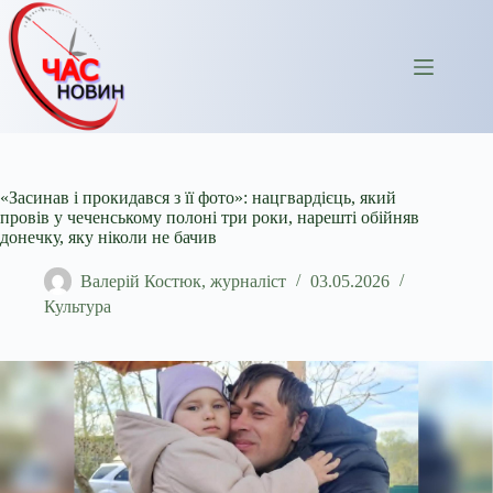
Перейти
до
вмісту
«Засинав і прокидався з її фото»: нацгвардієць, який
провів у чеченському полоні три роки, нарешті обійняв
донечку, яку ніколи не бачив
Валерій Костюк, журналіст
03.05.2026
Культура