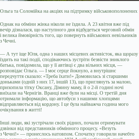
Ольга та Соломійка на акціях на підтримку військовополонених
Однак на обміни жінка ніколи не їздила. А 23 квітня вже під
вечір дізналася, що наступного дня відбудеться черговий обмін
і велика ймовірність того, що повернуть військових невільників
з Чечні.
— А тут іще Юля, одна з наших місцевих активісток, яка щоразу
їздить на такі події, сподіваючись зустріти безвісти зниклого
батька, повідомила, що у її автівці є два вільних місця, —
розповідає Ольга. — І моє серце йокнуло, а внутрішнє
передчуття сказало: «Треба їхати!» Домовилась зі старшими
доньками (одній з них 17, іншій 13), що приглянуть за малою,
прихопила тітку Оксану, Дімину маму, й о 2-й годині ночі
виїхали на Чернігів. Вранці вже були на місці. О третій дня
отримали інформацію, що автобуси з нашими хлопцями
відправляються від кордону. І це була найважча година мого
очікування в житті!
Інші люди, які зустрічали своїх рідних, почали отримувати
дзвінки від представників обмінного процесу. «Везуть
з Чечні!» — пронеслось натовпом. Спочатку говорили начебто