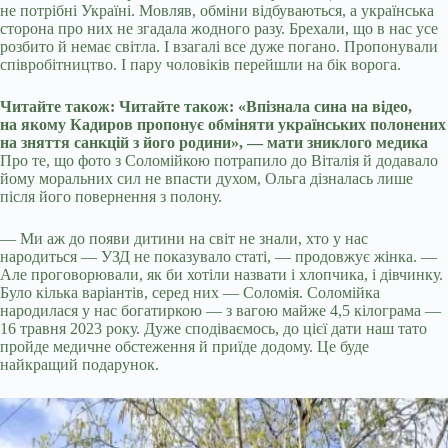
не потрібні Україні. Мовляв, обміни відбуваються, а українська
сторона про них не згадала жодного разу. Брехали, що в нас усе
розбито й немає світла. І взагалі все дуже погано. Пропонували
співробітництво. І пару чоловіків перейшли на бік ворога.
Читайте також: Читайте також: «Впізнала сина на відео,
на якому Кадиров пропонує обміняти українських полонених
на зняття санкцій з його родини», — мати зниклого медика
Про те, що фото з Соломійкою потрапило до Віталія й додавало
йому моральних сил не впасти духом, Ольга дізналась лише
після його повернення з полону.
— Ми аж до появи дитини на світ не знали, хто у нас
народиться — УЗД не показувало статі, — продовжує жінка. —
Але проговорювали, як би хотіли назвати і хлопчика, і дівчинку.
Було кілька варіантів, серед них — Соломія. Соломійка
народилася у нас богатиркою — з вагою майже 4,5 кілограма —
16 травня 2023 року. Дуже сподіваємось, до цієї дати наш тато
пройде медичне обстеження й приїде додому. Це буде
найкращий подарунок.