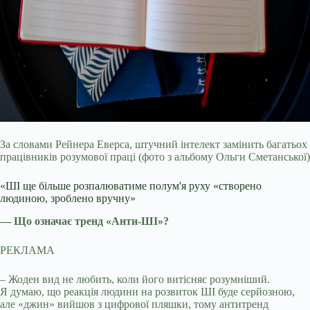
За словами Рейнера Еверса, штучний інтелект замінить багатьох
працівників розумової праці (фото з альбому Ольги Сметанської)
«ШІ ще більше розпалюватиме полум'я руху «створено
людиною, зроблено вручну»
— Що означає тренд «Анти-ШІ»?
РЕКЛАМА
– Жоден вид не любить, коли його витісняє розумніший.
Я думаю, що реакція людини на розвиток ШІ буде серйозною,
але «джин» вийшов з цифрової пляшки, тому антитренд