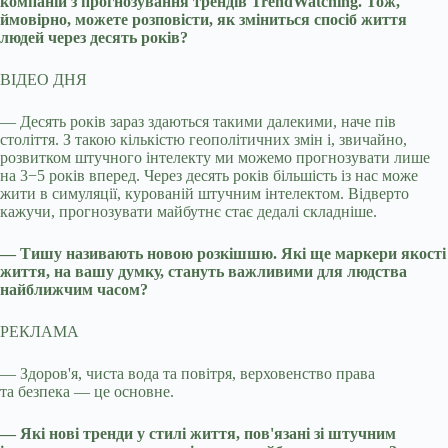
компаній з прогнозування трендів TrendWatching. Тож,
ймовірно, можете розповісти, як зміниться спосіб життя
людей через десять років?
ВІДЕО ДНЯ
— Десять років зараз здаються такими далекими, наче пів
століття. З такою кількістю геополітичних змін і, звичайно,
розвитком штучного інтелекту ми можемо прогнозувати лише
на 3−5 років вперед. Через десять років більшість із нас може
жити в симуляції, курованій штучним інтелектом. Відверто
кажучи, прогнозувати майбутнє стає дедалі складніше.
— Тишу називають новою розкішшю. Які ще маркери якості
життя, на вашу думку, стануть важливими для людства
найближчим часом?
РЕКЛАМА
— Здоров'я, чиста вода та повітря, верховенство права
та безпека — це основне.
— Які нові тренди у стилі життя, пов'язані зі штучним