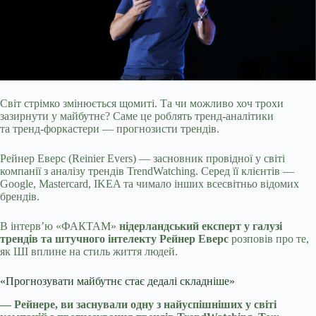
Світ стрімко змінюється щомиті. Та чи можливо хоч трохи
зазирнути у майбутнє? Саме це роблять тренд-аналітики
та тренд-форкастери — прогнозисти трендів.
Рейнер
Еверс (Reinier Evers) — засновник провідної у світі
компанії з аналізу трендів TrendWatching. Серед її клієнтів —
Google, Mastercard, IKEA та чимало інших всесвітньо відомих
брендів.
В інтерв’ю «ФАКТАМ»
нідерландський експерт у галузі
трендів та штучного інтелекту Рейнер Еверс
розповів про те,
як ШІ вплине на стиль життя людей.
«Прогнозувати майбутнє стає дедалі складніше»
— Рейнере, ви заснували одну з найуспішніших у світі