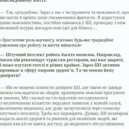
повсякденному житті?
— Так, цілодобово. Зараз у нас є інструменти та можливості, про
які могли б мріяти лише письменники-фантасти. Я користуюся
цими можливостями, постійно навчаюся у ШІ, проводжу з ним
мозковий штурм, вигадую нові ідеї для бізнесу…
«Зростатиме роль коучингу, оскільки будь-яке традиційне
уявлення про роботу та життя зміниться»
— Штучний інтелект робить багато помилок. Наприклад,
часом він рекомендує туристам ресторани, які вже закриті,
і може плутати готелі в різних країнах. Зараз ШІ активно
проникає в сферу охорони здоров’я. Та чи можна йому
довіряти?
— Ми не можемо повністю довіряти ШІ, але також не завжди
можна покладатися на лікарів, враховуючи можливі прогалини
в знаннях. Ми схильні на сто відсотків погоджуватися
з нескінченною кількістю людських помилок у кожній галузі,
включаючи медицину, але дуже засмучуємося через помилку
штучного інтелекту. Треба все перевіряти. Думаю, ШІ незабаром
надасть аналіз здоров'я та рішення для мільйонів людей, які
наразі взагалі не мають доступу до медичного обслуговування.