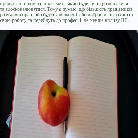
продуктивніший за них самих і який буде вічно розвиватися
та вдосконалюватися. Тому я думаю, що більшість працівників
розумової праці або будуть звільнені, або добровільно залишать
свою роботу та перейдуть до професій, де менше впливу ШІ.