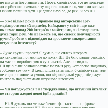
не змусить його зникнути. Проте, сподіваюся, все це призведе
до серйозного самоаналізу людства щодо того, чого ми хочемо
і якими повинні бути. Це давно назріло, до речі, й без ШІ.
— Уже кілька років я працюю над авторським арт-
медіапроєктом «Хендмейд. Найкраще у світі», що вже
включає понад 200 інтерв'ю з майстрами, які створюють
дуже гарні речі. Чи вважаєте ви, що сплеск популярності
ручної роботи є відповіддю на зростаюче використання
штучного інтелекту?
– Дуже крутий проєкт! Я думаю, що сплеск інтересу
до хендмейда почався ще до появи ШІ. Це було радше реакцією
на масове виробництво в суспільстві. Але, очевидно,
ШІ ще більше розпалюватиме полум'я руху «створено людиною,
зроблено вручну». В ідеалі ці два світи мали б співіснувати, але
це спрацює лише за умови, що відповідальні уряди збережуть
контроль над системами штучного інтелекту.
— Чи погоджуєтеся ви з твердженням, що штучний інтелект
не створив жодної нової ідеї в дизайні?
— Ні. Я думаю, що ми вже бачимо фантастичне цифрове
мистецтво на основі ШІ. Думаю, що одна з людських рис —