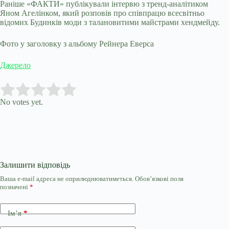
Раніше «ФАКТИ» публікували інтервю з тренд-аналітиком
Яном Агелінком, який розповів про співпрацю всесвітньо
відомих Будинків моди з талановитими майстрами хендмейду.
Фото у заголовку з альбому Рейнера Еверса
Джерело
Submit Rating
Rate this item:
No votes yet.
Залишити відповідь
Ваша e-mail адреса не оприлюднюватиметься.
Обов’язкові поля
позначені
*
Ім’я
*