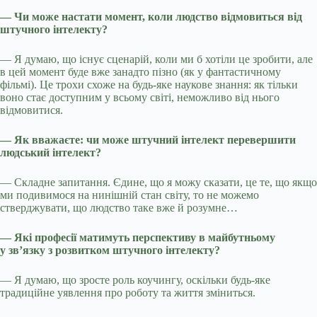
— Чи може настати момент, коли людство відмовиться від
штучного інтелекту?
— Я думаю, що існує сценарій, коли ми б хотіли це зробити, але
в цей момент буде вже занадто пізно (як у фантастичному
фільмі). Це трохи схоже на будь-яке наукове знання: як тільки
воно стає доступним у всьому світі, неможливо від нього
відмовитися.
— Як вважаєте: чи може штучний інтелект перевершити
людський інтелект?
— Складне запитання. Єдине, що я можу сказати, це те, що якщо
ми подивимося на нинішній стан світу, то не можемо
стверджувати, що людство таке вже й розумне…
— Які професії матимуть перспективу в майбутньому
у зв’язку з розвитком штучного інтелекту?
— Я думаю, що зросте роль коучингу, оскільки будь-яке
традиційне уявлення про роботу та життя зміниться.