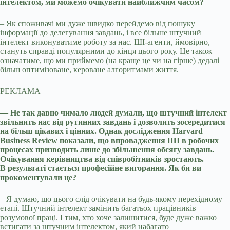
інтелектом, ми можемо очікувати найближчим часом?
– Як споживачі ми дуже швидко перейдемо від пошуку
інформації до делегування завдань, і все більше штучний
інтелект виконуватиме роботу за нас. ШІ-агенти, ймовірно,
стануть справді популярними до кінця цього року. Це також
означатиме, що ми приймемо (на краще це чи на гірше) дедалі
більш оптимізоване, кероване алгоритмами життя.
РЕКЛАМА
— Не так давно чимало людей думали, що штучний інтелект
звільнить нас від рутинних завдань і дозволить зосередитися
на більш цікавих і цінних. Однак дослідження Harvard
Business Review показали, що впровадження ШІ в робочих
процесах призводить лише до збільшення обсягу завдань.
Очікування керівництва від співробітників зростають.
В результаті стається професійне вигорання. Як би ви
прокоментували це?
– Я думаю, що цього слід очікувати на будь-якому перехідному
етапі. Штучний інтелект замінить багатьох працівників
розумової праці. І тим, хто хоче залишитися, буде дуже важко
встигати за штучним інтелектом, який набагато