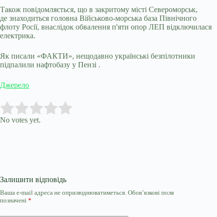
Також повідомляється, що в закритому місті Североморськ,
де знаходиться головна Військово-морська база Північного
флоту Росії, внаслідок обвалення п'яти опор ЛЕП відключилася
електрика.
Як писали «ФАКТИ», нещодавно українські безпілотники
підпалили нафтобазу у Пензі .
Джерело
Submit Rating
Rate this item:
No votes yet.
Залишити відповідь
Ваша e-mail адреса не оприлюднюватиметься.
Обов’язкові поля
позначені
*