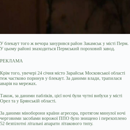
У блекаут того ж вечора занурився район Закамськ у місті Перм.
У цьому районі знаходиться Пермський пороховий завод.
РЕКЛАМА
Крім того, увечері 24 січня місто Зарайськ Московської області
теж частково поринув у блекаут. За даними влади, трапилася
аварія на мережах.
Також, за даними пабліків, цієї ночі були чутні вибухи у місті
Орел та у Брянській області.
За даними міноборони країни агресора, протягом минулої ночі
черговими засобами ворожої ППО було знищено і перехоплено
52 безпілотні літальні апарати літакового типу.