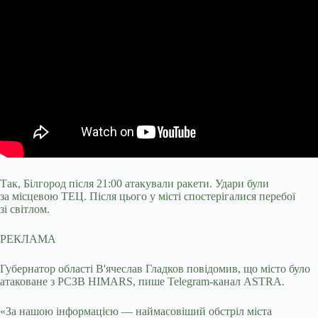
Так, Білгород після 21:00 атакували ракети. Удари були
за місцевою ТЕЦ. Після цього у місті спостерігалися перебої
зі світлом.
РЕКЛАМА
Губернатор області В'ячеслав Гладков повідомив, що місто було
атаковане з РСЗВ HIMARS, пише Telegram-канал ASTRA.
«За нашою інформацією — наймасовіший обстріл міста