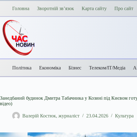
Перейти
до
Головна
Зворотній зв’язок
Карта сайту
Про сайт
вмісту
Політика
Економіка
Бізнес
Телеком/ІТ/Медіа
А
Занедбаний будинок Дмитра Табачника у Козині під Києвом готую
відео)
Валерій Костюк, журналіст
23.04.2026
Культура