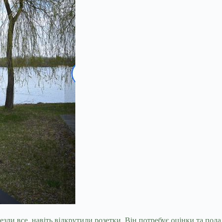
езли все, навіть відкрутили розетки. Він потребує оцінки та по