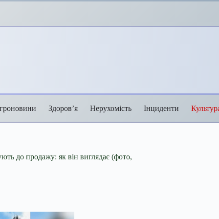
гроновини
Здоров’я
Нерухомість
Інциденти
Культур
ть до продажу: як він виглядає (фото,