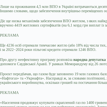
Лише на проживання 4,5 млн ВПО в Україні витрачаються десятк
Іншими словами, щодо забезпечення внутрішньо переміщених осіб
Діє ще низка механізмів забезпечення ВПО житлом, з яких найкр
вручено 4419 житлових сертифікатів (на 6,1 млрд грн виплат із
РЕКЛАМА
Ще 4236 осіб отримали тимчасове житло (або 18% від числа тих, х
і за 2022−2024 роки пільгові кредити отримали 1246 ВПО.
Про другу неефективну програму розповіла
народна депутатка
допомоги Саудівської Аравії. У рамках Меморандуму від 26 люто
Проєкт передбачав, що газом буде заповнено 19 млн газових бало
«Нафтогаз» та «Укрнафта». Насправді ж, за словами політикині, ж
українського виробництва, оскільки грошей на постачання більшо
РЕКЛАМА
«Населення продовжує купувати скраплений газ по 1400 гривень 
зменшені ставки акцизу на газ для побутових споживачів). Запр