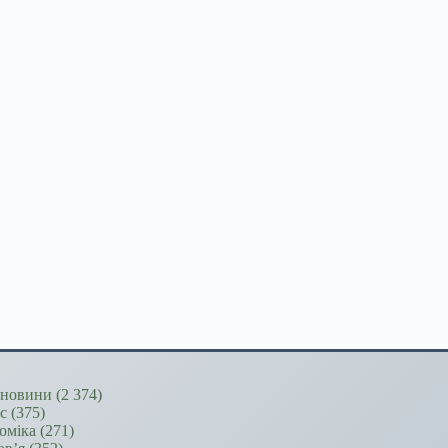
новини
(2 374)
ес
(375)
оміка
(271)