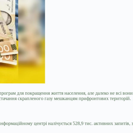
програм для покращення життя населення, але далеко не всі во
стачання скрапленого газу мешканцям прифронтових територій.
інформаційному центрі налічується 528,9 тис. активних запитів, 