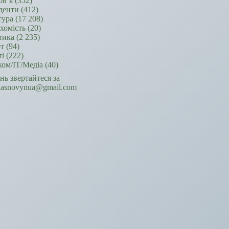
ов’я
(352)
денти
(412)
тура
(17 208)
хомість
(20)
тика
(2 235)
т
(94)
ті
(222)
ком/ІТ/Медіа
(40)
ань звертайтеся за
hasnovynua@gmail.com