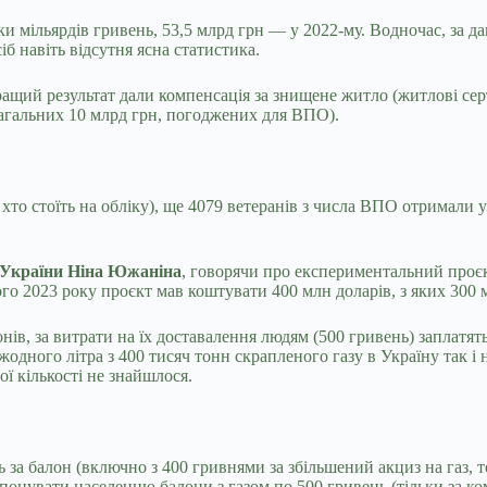
и мільярдів гривень, 53,5 млрд грн — у 2022-му. Водночас, за 
 навіть відсутня ясна статистика.
ащий результат дали компенсація за знищене житло (житлові сер
 загальних 10 млрд грн, погоджених для ВПО).
то стоїть на обліку), ще 4079 ветеранів з числа ВПО отримали у 
 України Ніна Южаніна
, говорячи про експериментальний проєк
го 2023 року проєкт мав коштувати 400 млн доларів, з яких 300 
нів, за витрати на їх доставалення людям (500 гривень) заплатят
одного літра з 400 тисяч тонн скрапленого газу в Україну так і 
ї кількості не знайшлося.
за балон (включно з 400 гривнями за збільшений акциз на газ, 
опонувати населенню балони з газом по 500 гривень (тільки за к