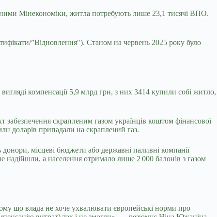
даними Мінекономіки, житла потребують лише 23,1 тисячі ВПО.
тифікати/”Відновлення"). Станом на червень 2025 року було
вигляді компенсації 5,9 млрд грн, з них 3414 купили собі житло,
т забезпечення скрапленим газом українців коштом фінансової
млн доларів припадали на скраплений газ.
ь донори, місцеві бюджети або державні паливні компанії
не надійшли, а населення отримало лише 2 000 балонів з газом
тому що влада не хоче ухвалювати європейські норми про
омпенсацію витрат) так і не змогли», — резюмує Ніна Южаніна,