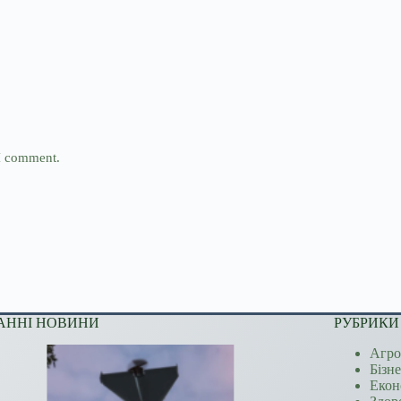
 I comment.
АННІ НОВИНИ
РУБРИКИ
Агро
Бізн
Екон