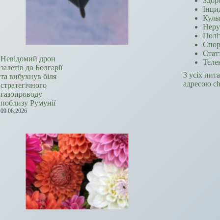
Здор
Інци
Куль
Неру
Полі
Спор
Стат
Невідомий дрон
Теле
залетів до Болгарії
З усіх пит
та вибухнув біля
адресою c
стратегічного
газопроводу
поблизу Румунії
09.08.2026