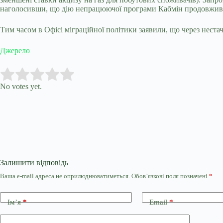
наголосивши, що дію непрацюючої програми Кабмін продовжив д
Тим часом в Офісі міграційної політики заявили, що через нестач
Джерело
Submit Rating
Rate this item:
No votes yet.
Залишити відповідь
Ваша e-mail адреса не оприлюднюватиметься.
Обов’язкові поля позначені
*
Ім’я
*
Email
*