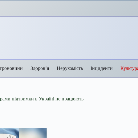
гроновини
Здоров’я
Нерухомість
Інциденти
Культур
ограми підтримки в Україні не працюють