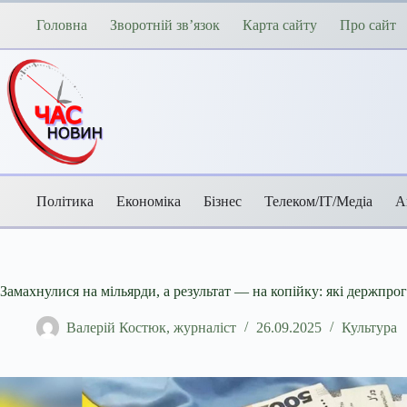
Перейти
до
Головна
Зворотній зв’язок
Карта сайту
Про сайт
вмісту
Політика
Економіка
Бізнес
Телеком/ІТ/Медіа
А
Замахнулися на мільярди, а результат — на копійку: які держпр
Валерій Костюк, журналіст
26.09.2025
Культура