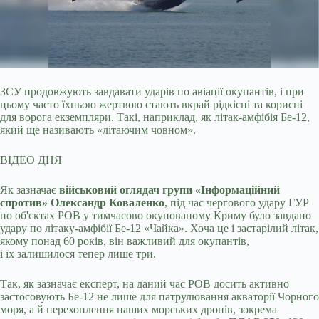
ЗСУ продовжують завдавати ударів по авіації окупантів, і при
цьому часто їхньою жертвою стають вкрай рідкісні та корисні
для ворога екземпляри. Такі, наприклад, як
літак-амфібія Бе-12,
який ще називають «літаючим човном».
ВІДЕО ДНЯ
Як зазначає
військовий оглядач групи «Інформаційний
спротив» Олександр Коваленко
, під час чергового удару ГУР
по об'єктах РОВ у тимчасово окупованому Криму було завдано
удару по літаку-амфібії Бе-12 «Чайка». Хоча це і застарілий літак,
якому понад 60 років, він важливий для окупантів,
і їх залишилося тепер лише три.
Так, як зазначає експерт, на даний час РОВ досить активно
застосовують Бе-12 не лише для патрулювання акваторії Чорного
моря, а й перехоплення наших морських дронів, зокрема