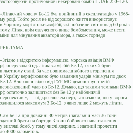
застосовуючи протичовнові некеровані бомби ПЛАБ-250−120.
«Літаючий човен» Бе-12 був прийнятий в експлуатацію у 1965-
му році. Тобто росія не від хорошого життя використовує
в Чорному морі літаки-амфібії, які побачили світ понад 60 років
тому. Літак, крім озвученого вище бомбометання, може нести
міни для мінування акваторії моря, а також торпеди.
РЕКЛАМА
«Згідно з відкритою інформацією, морська авіація ВМФ
рф оперувала 6 од. літаків-амфібій Бе-12, з яких 5 були
в льотному стані. За час повномасштабного вторгнення
в Україну верифіковано було завдання ударів мінімум по двох
Бе-12. Вчорашнє відео від ГУР МО демонструє третій
верифікований удар по Бе-12. Думаю, що такими темпами ВМФ
рф остаточно залишиться без Бе-12 у найближчій
перспективі», — підкреслює експерт, зазначаючи, що у ворога
залишилося максимум 3 Бе-12, з яких лише 2 можуть літати.
Сам Бе-12 при довжині 30 метрів і загальній масі 36 тонн
здатний брати на борт до 3 тонн бойового навантаження
у вигляді бомб, у тому числі ядерних, і здатний пролетіти
до 4000 кілометрів.