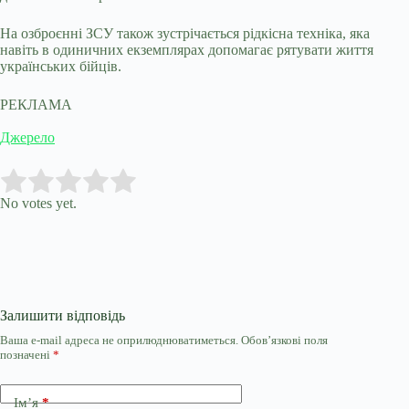
На озброєнні ЗСУ також зустрічається рідкісна техніка, яка
навіть в одиничних екземплярах допомагає рятувати життя
українських бійців.
РЕКЛАМА
Джерело
Submit Rating
Rate this item:
No votes yet.
Залишити відповідь
Ваша e-mail адреса не оприлюднюватиметься.
Обов’язкові поля
позначені
*
Ім’я
*