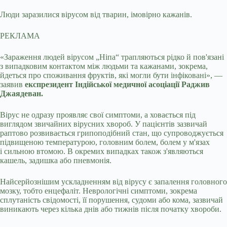
Люди заразилися вірусом від тварин, імовірно кажанів.
РЕКЛАМА
«Зараження людей вірусом „Ніпа“ трапляються рідко й пов'язані
з випадковим контактом між людьми та кажанами, зокрема,
йдеться про споживання фруктів, які могли бути інфіковані», —
заявив
експрезидент Індійської медичної асоціації Раджив
Джаядеван.
Вірус не одразу проявляє свої симптоми, а ховається під
виглядом звичайних вірусних хвороб. У пацієнтів зазвичай
раптово розвивається грипоподібний стан, що супроводжується
підвищеною температурою, головним болем, болем у м'язах
і сильною втомою. В окремих випадках також з'являються
кашель, задишка або пневмонія.
Найсерйознішим ускладненням від вірусу є запалення головного
мозку, тобто енцефаліт. Неврологічні симптоми, зокрема
сплутаність свідомості, її порушення, судоми або кома, зазвичай
виникають через кілька днів або тижнів після початку хвороби.