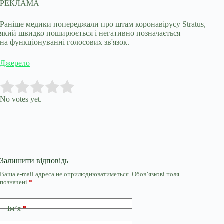
РЕКЛАМА
Раніше медики попереджали про штам коронавірусу Stratus,
який швидко поширюється і негативно позначається
на функціонуванні голосових зв'язок.
Джерело
Submit Rating
Rate this item:
No votes yet.
Залишити відповідь
Ваша e-mail адреса не оприлюднюватиметься.
Обов’язкові поля
позначені
*
Ім’я
*